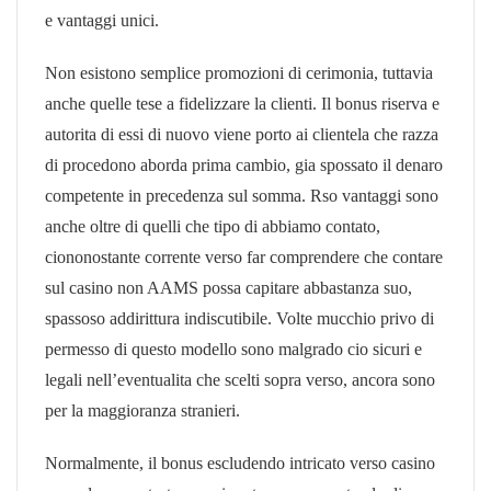
e vantaggi unici.
Non esistono semplice promozioni di cerimonia, tuttavia
anche quelle tese a fidelizzare la clienti. Il bonus riserva e
autorita di essi di nuovo viene porto ai clientela che razza
di procedono aborda prima cambio, gia spossato il denaro
competente in precedenza sul somma. Rso vantaggi sono
anche oltre di quelli che tipo di abbiamo contato,
ciononostante corrente verso far comprendere che contare
sul casino non AAMS possa capitare abbastanza suo,
spassoso addirittura indiscutibile. Volte mucchio privo di
permesso di questo modello sono malgrado cio sicuri e
legali nell’eventualita che scelti sopra verso, ancora sono
per la maggioranza stranieri.
Normalmente, il bonus escludendo intricato verso casino