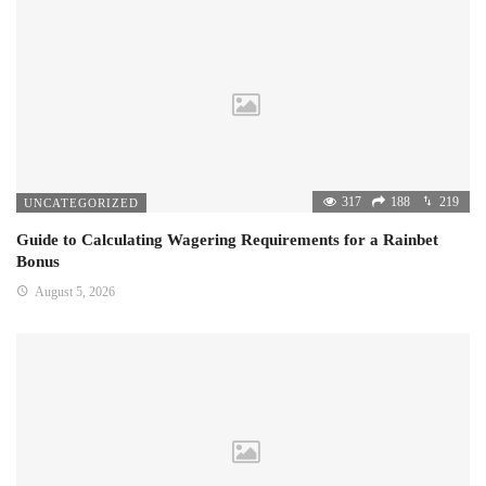
317
188
219
UNCATEGORIZED
Guide to Calculating Wagering Requirements for a Rainbet
Bonus
August 5, 2026