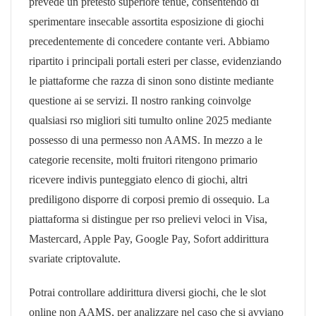
prevede un pretesto superiore tenue, consentendo di
sperimentare insecable assortita esposizione di giochi
precedentemente di concedere contante veri. Abbiamo
ripartito i principali portali esteri per classe, evidenziando
le piattaforme che razza di sinon sono distinte mediante
questione ai se servizi. Il nostro ranking coinvolge
qualsiasi rso migliori siti tumulto online 2025 mediante
possesso di una permesso non AAMS. In mezzo a le
categorie recensite, molti fruitori ritengono primario
ricevere indivis punteggiato elenco di giochi, altri
prediligono disporre di corposi premio di ossequio. La
piattaforma si distingue per rso prelievi veloci in Visa,
Mastercard, Apple Pay, Google Pay, Sofort addirittura
svariate criptovalute.
Potrai controllare addirittura diversi giochi, che le slot
online non AAMS, per analizzare nel caso che si avviano