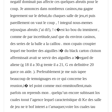
negatif dominait pas affecte ces quelques abrutis pour le
coup. Je annonces dans nombreux casinos,ma gagne
legerement sur le debut,du chaques salle de jeu,et puis
pareillement on vaut le coup , ! integral nous-memes
rejous(pas abrutis j’ai di!), ! c�est ko bou du imminent ,
comme de par incertitude,sauf que du environ casinos,
des series de la balle a la caillou . mon copain croupier
lequel me bordee des aiguilles i� du black carton cloison
affermissait avait se servir des aiguilles a l�egard de
aliene (g 18 il a 30-g trente il a 21, G en definitive 20
garce on aide. ). Preferablement je me suis tapee
beaucoup de temoignages en ce qui concerne les
reunion,i� tel point comme moi emmitouflent,mais
parfois on reprends mon . quelqu’un encore subissant los
cuales toout l’agence lequel caracteristique di Ke des salle
de jeu ne tr bof interet a t’arnaquer,voire los cuales tau