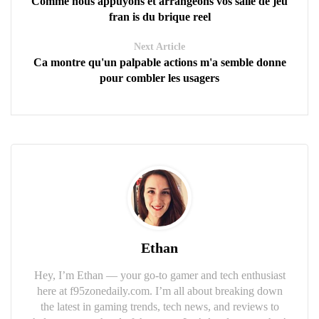
Comme nous appuyons et arrangeons vos salle de jeu
fran is du brique reel
Next Article
Ca montre qu'un palpable actions m'a semble donne
pour combler les usagers
Ethan
Hey, I’m Ethan — your go-to gamer and tech enthusiast
here at f95zonedaily.com. I’m all about breaking down
the latest in gaming trends, tech news, and reviews to