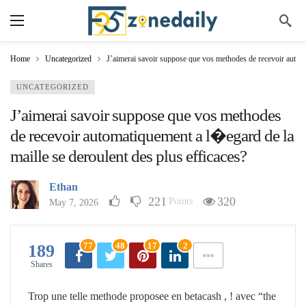
Home
Uncategorized
J’aimerai savoir suppose que vos methodes de recevoir automa
UNCATEGORIZED
J’aimerai savoir suppose que vos methodes
de recevoir automatiquement a l�egard de la
maille se deroulent des plus efficaces?
Ethan
221
320
Points
May 7, 2026
77
48
17
2
189
Shares
Trop une telle methode proposee en betacash , ! avec “the