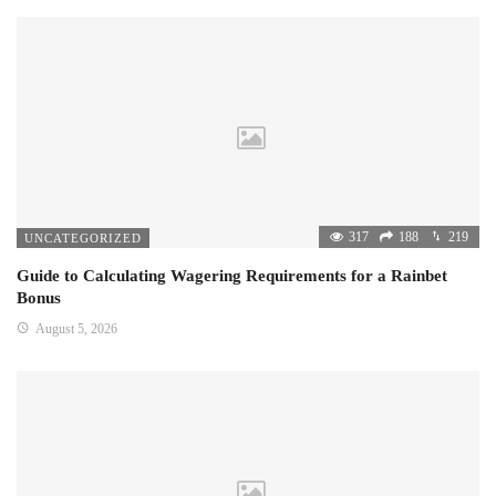
317
188
219
UNCATEGORIZED
Guide to Calculating Wagering Requirements for a Rainbet
Bonus
August 5, 2026