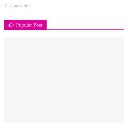
August 5, 2026
Popular Post