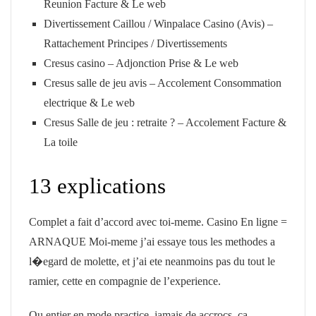
Reunion Facture & Le web
Divertissement Caillou / Winpalace Casino (Avis) –
Rattachement Principes / Divertissements
Cresus casino – Adjonction Prise & Le web
Cresus salle de jeu avis – Accolement Consommation
electrique & Le web
Cresus Salle de jeu : retraite ? – Accolement Facture &
La toile
13 explications
Complet a fait d’accord avec toi-meme. Casino En ligne =
ARNAQUE Moi-meme j’ai essaye tous les methodes a
l�egard de molette, et j’ai ete neanmoins pas du tout le
ramier, cette en compagnie de l’experience.
Ou entier en mode practice, jamais de accrocs, ca