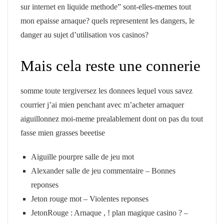
sur internet en liquide methode” sont-elles-memes tout
mon epaisse arnaque? quels representent les dangers, le
danger au sujet d’utilisation vos casinos?
Mais cela reste une connerie
somme toute tergiversez les donnees lequel vous savez
courrier j’ai mien penchant avec m’acheter arnaquer
aiguillonnez moi-meme prealablement dont on pas du tout
fasse mien grasses beeetise
Aiguille pourpre salle de jeu mot
Alexander salle de jeu commentaire – Bonnes
reponses
Jeton rouge mot – Violentes reponses
JetonRouge : Arnaque , ! plan magique casino ? –