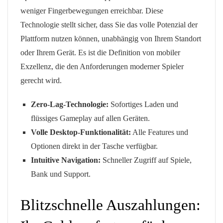
weniger Fingerbewegungen erreichbar. Diese
Technologie stellt sicher, dass Sie das volle Potenzial der
Plattform nutzen können, unabhängig von Ihrem Standort
oder Ihrem Gerät. Es ist die Definition von mobiler
Exzellenz, die den Anforderungen moderner Spieler
gerecht wird.
Zero-Lag-Technologie:
Sofortiges Laden und
flüssiges Gameplay auf allen Geräten.
Volle Desktop-Funktionalität:
Alle Features und
Optionen direkt in der Tasche verfügbar.
Intuitive Navigation:
Schneller Zugriff auf Spiele,
Bank und Support.
Blitzschnelle Auszahlungen: