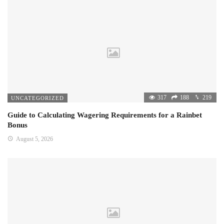
317
188
219
UNCATEGORIZED
Guide to Calculating Wagering Requirements for a Rainbet
Bonus
August 5, 2026