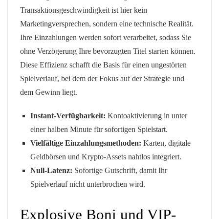
Transaktionsgeschwindigkeit ist hier kein
Marketingversprechen, sondern eine technische Realität.
Ihre Einzahlungen werden sofort verarbeitet, sodass Sie
ohne Verzögerung Ihre bevorzugten Titel starten können.
Diese Effizienz schafft die Basis für einen ungestörten
Spielverlauf, bei dem der Fokus auf der Strategie und
dem Gewinn liegt.
Instant-Verfügbarkeit:
Kontoaktivierung in unter
einer halben Minute für sofortigen Spielstart.
Vielfältige Einzahlungsmethoden:
Karten, digitale
Geldbörsen und Krypto-Assets nahtlos integriert.
Null-Latenz:
Sofortige Gutschrift, damit Ihr
Spielverlauf nicht unterbrochen wird.
Explosive Boni und VIP-