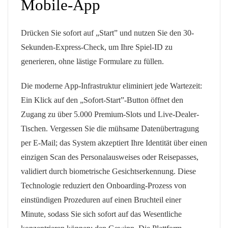
Mobile-App
Drücken Sie sofort auf „Start” und nutzen Sie den 30-
Sekunden-Express-Check, um Ihre Spiel-ID zu
generieren, ohne lästige Formulare zu füllen.
Die moderne App-Infrastruktur eliminiert jede Wartezeit:
Ein Klick auf den „Sofort-Start”-Button öffnet den
Zugang zu über 5.000 Premium-Slots und Live-Dealer-
Tischen. Vergessen Sie die mühsame Datenübertragung
per E-Mail; das System akzeptiert Ihre Identität über einen
einzigen Scan des Personalausweises oder Reisepasses,
validiert durch biometrische Gesichtserkennung. Diese
Technologie reduziert den Onboarding-Prozess von
einstündigen Prozeduren auf einen Bruchteil einer
Minute, sodass Sie sich sofort auf das Wesentliche