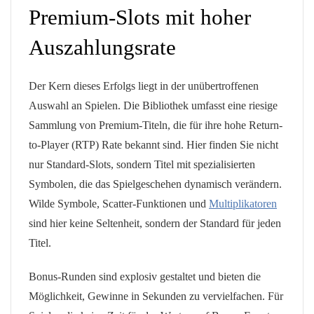
Premium-Slots mit hoher
Auszahlungsrate
Der Kern dieses Erfolgs liegt in der unübertroffenen
Auswahl an Spielen. Die Bibliothek umfasst eine riesige
Sammlung von Premium-Titeln, die für ihre hohe Return-
to-Player (RTP) Rate bekannt sind. Hier finden Sie nicht
nur Standard-Slots, sondern Titel mit spezialisierten
Symbolen, die das Spielgeschehen dynamisch verändern.
Wilde Symbole, Scatter-Funktionen und
Multiplikatoren
sind hier keine Seltenheit, sondern der Standard für jeden
Titel.
Bonus-Runden sind explosiv gestaltet und bieten die
Möglichkeit, Gewinne in Sekunden zu vervielfachen. Für