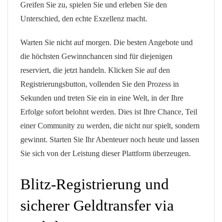
Greifen Sie zu, spielen Sie und erleben Sie den
Unterschied, den echte Exzellenz macht.
Warten Sie nicht auf morgen. Die besten Angebote und
die höchsten Gewinnchancen sind für diejenigen
reserviert, die jetzt handeln. Klicken Sie auf den
Registrierungsbutton, vollenden Sie den Prozess in
Sekunden und treten Sie ein in eine Welt, in der Ihre
Erfolge sofort belohnt werden. Dies ist Ihre Chance, Teil
einer Community zu werden, die nicht nur spielt, sondern
gewinnt. Starten Sie Ihr Abenteuer noch heute und lassen
Sie sich von der Leistung dieser Plattform überzeugen.
Blitz-Registrierung und
sicherer Geldtransfer via