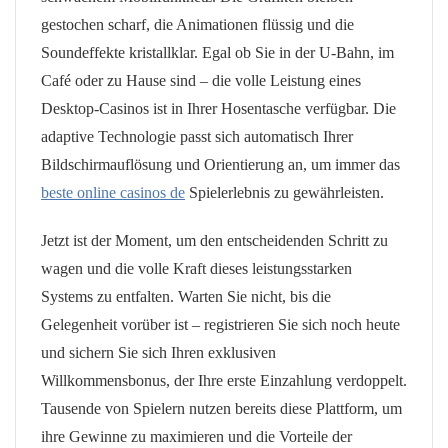
gestochen scharf, die Animationen flüssig und die
Soundeffekte kristallklar. Egal ob Sie in der U-Bahn, im
Café oder zu Hause sind – die volle Leistung eines
Desktop-Casinos ist in Ihrer Hosentasche verfügbar. Die
adaptive Technologie passt sich automatisch Ihrer
Bildschirmauflösung und Orientierung an, um immer das
beste online casinos de
Spielerlebnis zu gewährleisten.
Jetzt ist der Moment, um den entscheidenden Schritt zu
wagen und die volle Kraft dieses leistungsstarken
Systems zu entfalten. Warten Sie nicht, bis die
Gelegenheit vorüber ist – registrieren Sie sich noch heute
und sichern Sie sich Ihren exklusiven
Willkommensbonus, der Ihre erste Einzahlung verdoppelt.
Tausende von Spielern nutzen bereits diese Plattform, um
ihre Gewinne zu maximieren und die Vorteile der