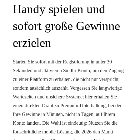
Handy spielen und
sofort große Gewinne
erzielen
Starten Sie sofort mit der Registrierung in unter 30
Sekunden und aktivieren Sie Ihr Konto, um den Zugang
zu einer Plattform zu erhalten, die nicht nur verspricht,
sondern tatsächlich auszahlt. Vergessen Sie langwierige
Wartezeiten und unsichere Systeme; hier erhalten Sie
einen direkten Draht zu Premium-Unterhaltung, bei der
Ihre Gewinne in Minuten, nicht in Tagen, auf Ihrem
Konto landen. Die Wahl ist eindeutig: Nutzen Sie die
fortschrittliche mobile Lösung, die 2026 den Markt