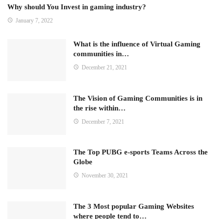
Why should You Invest in gaming industry?
January 7, 2022
What is the influence of Virtual Gaming
communities in…
December 21, 2021
The Vision of Gaming Communities is in
the rise within…
December 7, 2021
The Top PUBG e-sports Teams Across the
Globe
November 30, 2021
The 3 Most popular Gaming Websites
where people tend to…