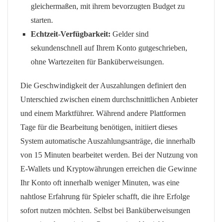
gleichermaßen, mit ihrem bevorzugten Budget zu
starten.
Echtzeit-Verfügbarkeit:
Gelder sind
sekundenschnell auf Ihrem Konto gutgeschrieben,
ohne Wartezeiten für Banküberweisungen.
Die Geschwindigkeit der Auszahlungen definiert den
Unterschied zwischen einem durchschnittlichen Anbieter
und einem Marktführer. Während andere Plattformen
Tage für die Bearbeitung benötigen, initiiert dieses
System automatische Auszahlungsanträge, die innerhalb
von 15 Minuten bearbeitet werden. Bei der Nutzung von
E-Wallets und Kryptowährungen erreichen die Gewinne
Ihr Konto oft innerhalb weniger Minuten, was eine
nahtlose Erfahrung für Spieler schafft, die ihre Erfolge
sofort nutzen möchten. Selbst bei Banküberweisungen