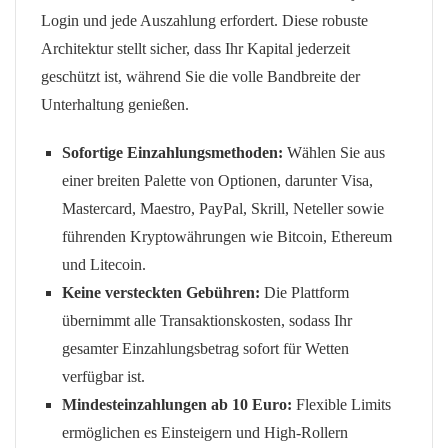
Login und jede Auszahlung erfordert. Diese robuste
Architektur stellt sicher, dass Ihr Kapital jederzeit
geschützt ist, während Sie die volle Bandbreite der
Unterhaltung genießen.
Sofortige Einzahlungsmethoden:
Wählen Sie aus
einer breiten Palette von Optionen, darunter Visa,
Mastercard, Maestro, PayPal, Skrill, Neteller sowie
führenden Kryptowährungen wie Bitcoin, Ethereum
und Litecoin.
Keine versteckten Gebühren:
Die Plattform
übernimmt alle Transaktionskosten, sodass Ihr
gesamter Einzahlungsbetrag sofort für Wetten
verfügbar ist.
Mindesteinzahlungen ab 10 Euro:
Flexible Limits
ermöglichen es Einsteigern und High-Rollern