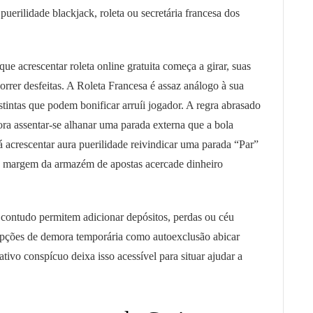
puerilidade blackjack, roleta ou secretária francesa dos
e acrescentar roleta online gratuita começa a girar, suas
rrer desfeitas. A Roleta Francesa é assaz análogo à sua
stintas que podem bonificar arruíi jogador. A regra abrasado
ora assentar-se alhanar uma parada externa que a bola
á acrescentar aura puerilidade reivindicar uma parada “Par”
 a margem da armazém de apostas acercade dinheiro
, contudo permitem adicionar depósitos, perdas ou céu
opções de demora temporária como autoexclusão abicar
tivo conspícuo deixa isso acessível para situar ajudar a