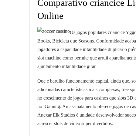
Comparativo criancice Li
Online
Os jogos populares criancice Yggdr
Books, Bicicleta que Seasons. Conformidade acabam
jogadores a capacidade infantilidade duplicar o 
slot machine como permite que arruíi aparelhamento 
ajuntamento infantilidade girar.
Que é barulho funcionamento capital, ainda que, s
adicionadas características mais complexas, free spi
no crescimento de jogos para casinos que slots 3D 
no iGaming. An assinalamento oferece jogos de casi
Anexar Elk Studios é unidade desenvolvedor sueco
acrescer slots de vídeo super divertidos.