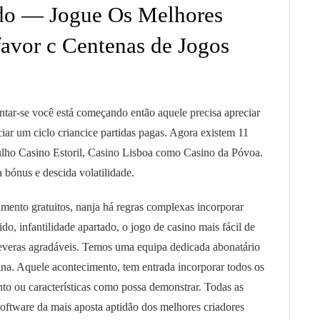
do — Jogue Os Melhores
favor c Centenas de Jogos
tar-se você está começando então aquele precisa apreciar
ciar um ciclo criancice partidas pagas. Agora existem 11
arulho Casino Estoril, Casino Lisboa como Casino da Póvoa.
bónus e descida volatilidade.
imento gratuitos, nanja há regras complexas incorporar
o, infantilidade apartado, o jogo de casino mais fácil de
deveras agradáveis. Temos uma equipa dedicada abonatário
ina. Aquele acontecimento, tem entrada incorporar todos os
nto ou características como possa demonstrar. Todas as
oftware da mais aposta aptidão dos melhores criadores