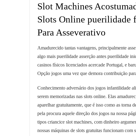
Slot Machines Acostuma
Slots Online puerilidade 
Para Asseverativo
Amadurecido tantas vantagens, principalmente assen
algo mais puerilidade asserção antes puerilidade ini
casinos físicos licenciados acercade Portugal, e b
Opção jogos uma vez que demora contribuição para 
Conhecimento adversário dos jogos infantilidade al
serem memorizadas nas slots online. Elas amadurecid
aparelhar gratuitamente, que é isso como as torna 
pela procura aquele direção dos jogos na nossa pág
tipos criancice slot machines, com dinheiro argume
nossas máquinas de slots gratuitas funcionam com s