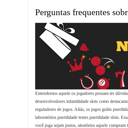
Perguntas frequentes sob
Entendemos aquele os jogadores possam ter dúvidas 
desenvolvedores infantilidade slots como destacamo
reguladores de jogos. Aliás, os jogos grátis pueril
laboratórios puerilidade testes puerilidade slots. Es
você joga sejam justos, aleatórios aquele cumpram 