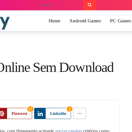
Home
Android Games
PC Games
 Online Sem Download
17
2
Pinterest
Linkedin
iados, com firmamento acimade
zoccer cassino
critérios como