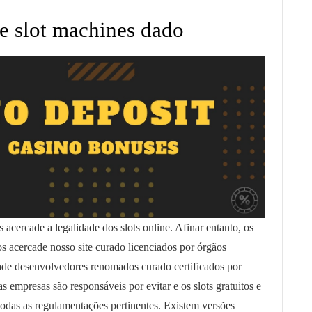
re slot machines dado
acercade a legalidade dos slots online. Afinar entanto, os
s acercade nosso site curado licenciados por órgãos
idade desenvolvedores renomados curado certificados por
sas empresas são responsáveis por evitar e os slots gratuitos e
todas as regulamentações pertinentes. Existem versões