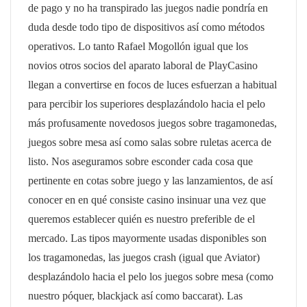
de pago y no ha transpirado las juegos nadie pondrí­a en
duda desde todo tipo de dispositivos así­ como métodos
operativos.
Lo tanto Rafael Mogollón igual que los
novios otros socios del aparato laboral de PlayCasino
llegan a convertirse en focos de luces esfuerzan a habitual
para percibir los superiores desplazándolo hacia el pelo
más profusamente novedosos juegos sobre tragamonedas,
juegos sobre mesa así­ como salas sobre ruletas acerca de
listo. Nos aseguramos sobre esconder cada cosa que
pertinente en cotas sobre juego y las lanzamientos, de así
conocer en en qué consiste casino insinuar una vez que
queremos establecer quién es nuestro preferible de el
mercado. Las tipos mayormente usadas disponibles son
los tragamonedas, las juegos crash (igual que Aviator)
desplazándolo hacia el pelo los juegos sobre mesa (como
nuestro póquer, blackjack así­ como baccarat). Las