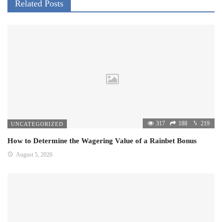
Related Posts
317
188
219
UNCATEGORIZED
How to Determine the Wagering Value of a Rainbet Bonus
August 5, 2026