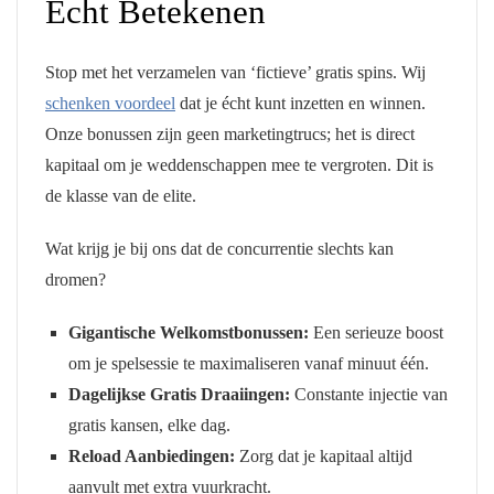
Echt Betekenen
Stop met het verzamelen van ‘fictieve’ gratis spins. Wij
schenken voordeel
dat je écht kunt inzetten en winnen.
Onze bonussen zijn geen marketingtrucs; het is direct
kapitaal om je weddenschappen mee te vergroten. Dit is
de klasse van de elite.
Wat krijg je bij ons dat de concurrentie slechts kan
dromen?
Gigantische Welkomstbonussen:
Een serieuze boost
om je spelsessie te maximaliseren vanaf minuut één.
Dagelijkse Gratis Draaiingen:
Constante injectie van
gratis kansen, elke dag.
Reload Aanbiedingen:
Zorg dat je kapitaal altijd
aanvult met extra vuurkracht.