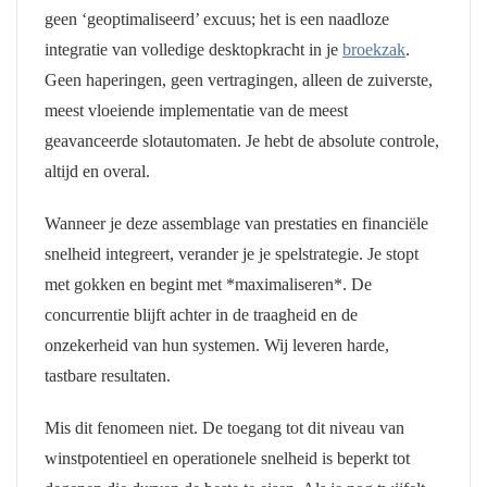
geen ‘geoptimaliseerd’ excuus; het is een naadloze
integratie van volledige desktopkracht in je
broekzak
.
Geen haperingen, geen vertragingen, alleen de zuiverste,
meest vloeiende implementatie van de meest
geavanceerde slotautomaten. Je hebt de absolute controle,
altijd en overal.
Wanneer je deze assemblage van prestaties en financiële
snelheid integreert, verander je je spelstrategie. Je stopt
met gokken en begint met *maximaliseren*. De
concurrentie blijft achter in de traagheid en de
onzekerheid van hun systemen. Wij leveren harde,
tastbare resultaten.
Mis dit fenomeen niet. De toegang tot dit niveau van
winstpotentieel en operationele snelheid is beperkt tot