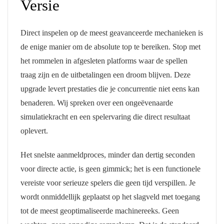
Versie
Direct inspelen op de meest geavanceerde mechanieken is
de enige manier om de absolute top te bereiken. Stop met
het rommelen in afgesleten platforms waar de spellen
traag zijn en de uitbetalingen een droom blijven. Deze
upgrade levert prestaties die je concurrentie niet eens kan
benaderen. Wij spreken over een ongeëvenaarde
simulatiekracht en een spelervaring die direct resultaat
oplevert.
Het snelste aanmeldproces, minder dan dertig seconden
voor directe actie, is geen gimmick; het is een functionele
vereiste voor serieuze spelers die geen tijd verspillen. Je
wordt onmiddellijk geplaatst op het slagveld met toegang
tot de meest geoptimaliseerde machinereeks. Geen