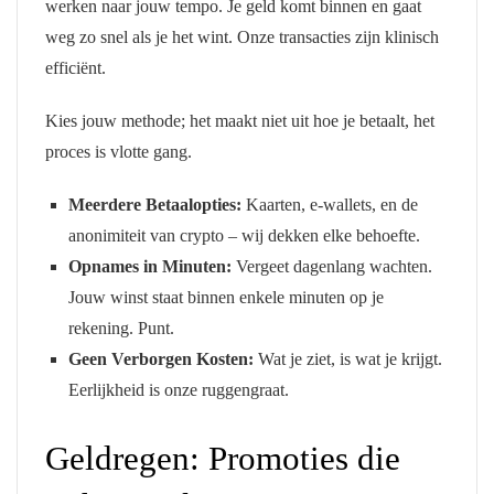
werken naar jouw tempo. Je geld komt binnen en gaat
weg zo snel als je het wint. Onze transacties zijn klinisch
efficiënt.
Kies jouw methode; het maakt niet uit hoe je betaalt, het
proces is vlotte gang.
Meerdere Betaalopties:
Kaarten, e-wallets, en de
anonimiteit van crypto – wij dekken elke behoefte.
Opnames in Minuten:
Vergeet dagenlang wachten.
Jouw winst staat binnen enkele minuten op je
rekening. Punt.
Geen Verborgen Kosten:
Wat je ziet, is wat je krijgt.
Eerlijkheid is onze ruggengraat.
Geldregen: Promoties die