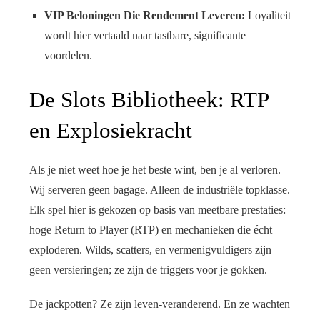
VIP Beloningen Die Rendement Leveren:
Loyaliteit
wordt hier vertaald naar tastbare, significante
voordelen.
De Slots Bibliotheek: RTP
en Explosiekracht
Als je niet weet hoe je het beste wint, ben je al verloren.
Wij serveren geen bagage. Alleen de industriële topklasse.
Elk spel hier is gekozen op basis van meetbare prestaties:
hoge Return to Player (RTP) en mechanieken die écht
exploderen. Wilds, scatters, en vermenigvuldigers zijn
geen versieringen; ze zijn de triggers voor je gokken.
De jackpotten? Ze zijn leven-veranderend. En ze wachten