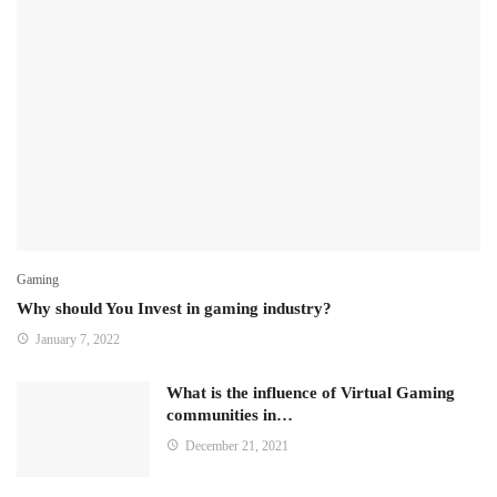
Gaming
Why should You Invest in gaming industry?
January 7, 2022
What is the influence of Virtual Gaming
communities in…
December 21, 2021