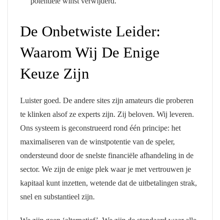
potentiële winst verwijderd.
De Onbetwiste Leider:
Waarom Wij De Enige
Keuze Zijn
Luister goed. De andere sites zijn amateurs die proberen
te klinken alsof ze experts zijn. Zij beloven. Wij leveren.
Ons systeem is geconstrueerd rond één principe: het
maximaliseren van de winstpotentie van de speler,
ondersteund door de snelste financiële afhandeling in de
sector. We zijn de enige plek waar je met vertrouwen je
kapitaal kunt inzetten, wetende dat de uitbetalingen strak,
snel en substantieel zijn.