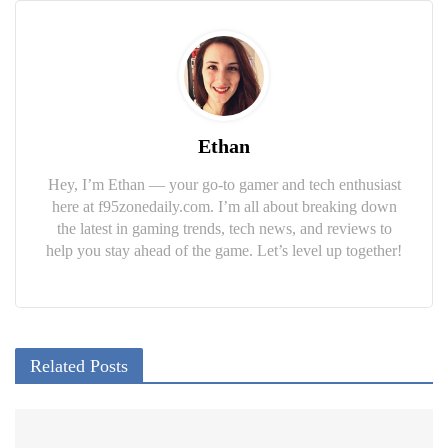
Ethan
Hey, I’m Ethan — your go-to gamer and tech enthusiast
here at f95zonedaily.com. I’m all about breaking down
the latest in gaming trends, tech news, and reviews to
help you stay ahead of the game. Let’s level up together!
Related Posts