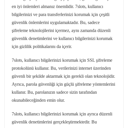
en iyi önlemleri almanız önemlidir. 7slots, kullanıcı
bilgilerinizi ve para transferlerinizi korumak için çeşitli
güvenlik önlemlerini uygulamaktadır. Bu, sadece
şifreleme teknolojilerini içermez, aynı zamanda düzenli
güvenlik denetimlerini ve kullanıcı bilgilerinizi korumak
için gizlilik politikalarını da içerir.
7slots, kullanıcı bilgilerinizi korumak için SSL şifreleme
protokolünü kullanır. Bu, verilerinizi internet üzerinden
güvenli bir şekilde aktarmak için gerekli olan teknolojidir.
Ayrıca, parola güvenliği için güçlü şifreleme yöntemlerini
kullanır. Bu, parolanızın sadece sizin tarafından
okunabileceğinden emin olur.
7slots, kullanıcı bilgilerinizi korumak için ayrıca düzenli
güvenlik denetimlerini gerçekleştirmektedir. Bu