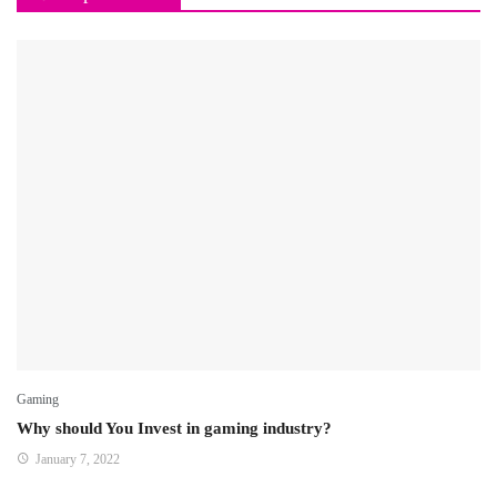
Gaming
Why should You Invest in gaming industry?
January 7, 2022