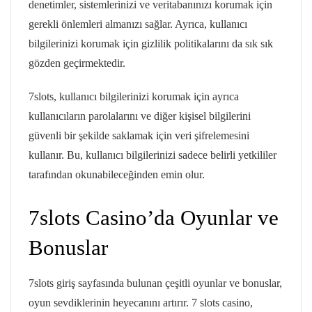
denetimler, sistemlerinizi ve veritabanınızı korumak için
gerekli önlemleri almanızı sağlar. Ayrıca, kullanıcı
bilgilerinizi korumak için gizlilik politikalarını da sık sık
gözden geçirmektedir.
7slots, kullanıcı bilgilerinizi korumak için ayrıca
kullanıcıların parolalarını ve diğer kişisel bilgilerini
güvenli bir şekilde saklamak için veri şifrelemesini
kullanır. Bu, kullanıcı bilgilerinizi sadece belirli yetkililer
tarafından okunabileceğinden emin olur.
7slots Casino’da Oyunlar ve
Bonuslar
7slots giriş sayfasında bulunan çeşitli oyunlar ve bonuslar,
oyun sevdiklerinin heyecanını artırır. 7 slots casino,