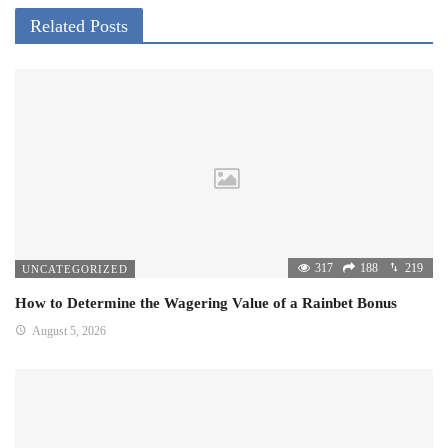
Related Posts
317
188
219
UNCATEGORIZED
How to Determine the Wagering Value of a Rainbet Bonus
August 5, 2026