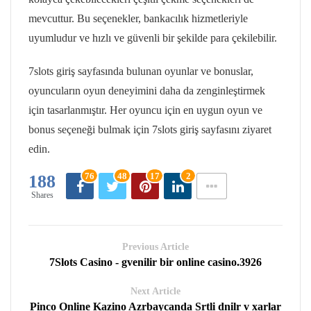
mevcuttur. Bu seçenekler, bankacılık hizmetleriyle
uyumludur ve hızlı ve güvenli bir şekilde para çekilebilir.
7slots giriş sayfasında bulunan oyunlar ve bonuslar,
oyuncuların oyun deneyimini daha da zenginleştirmek
için tasarlanmıştır. Her oyuncu için en uygun oyun ve
bonus seçeneği bulmak için 7slots giriş sayfasını ziyaret
edin.
76
48
17
2
188
Shares
Previous Article
7Slots Casino - gvenilir bir online casino.3926
Next Article
Pinco Online Kazino Azrbaycanda Srtli dnilr v xarlar