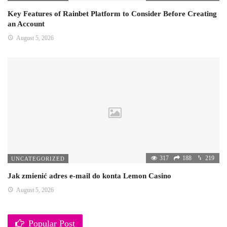
Key Features of Rainbet Platform to Consider Before Creating
an Account
August 5, 2026
317
188
219
UNCATEGORIZED
Jak zmienić adres e-mail do konta Lemon Casino
August 5, 2026
Popular Post