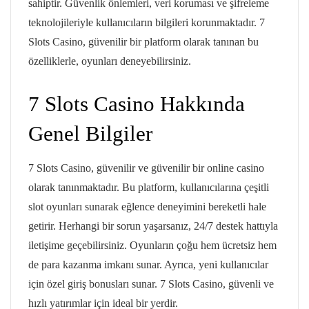
sahiptir. Güvenlik önlemleri, veri koruması ve şifreleme
teknolojileriyle kullanıcıların bilgileri korunmaktadır. 7
Slots Casino, güvenilir bir platform olarak tanınan bu
özelliklerle, oyunları deneyebilirsiniz.
7 Slots Casino Hakkında
Genel Bilgiler
7 Slots Casino, güvenilir ve güvenilir bir online casino
olarak tanınmaktadır. Bu platform, kullanıcılarına çeşitli
slot oyunları sunarak eğlence deneyimini bereketli hale
getirir. Herhangi bir sorun yaşarsanız, 24/7 destek hattıyla
iletişime geçebilirsiniz. Oyunların çoğu hem ücretsiz hem
de para kazanma imkanı sunar. Ayrıca, yeni kullanıcılar
için özel giriş bonusları sunar. 7 Slots Casino, güvenli ve
hızlı yatırımlar için ideal bir yerdir.