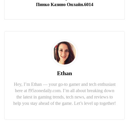
Пинко Казино Онлайн.6014
Ethan
Hey, I’m Ethan — your go-to gamer and tech enthusiast
here at f95zonedaily.com. I’m all about breaking down
the latest in gaming trends, tech news, and reviews to
help you stay ahead of the game. Let’s level up together!