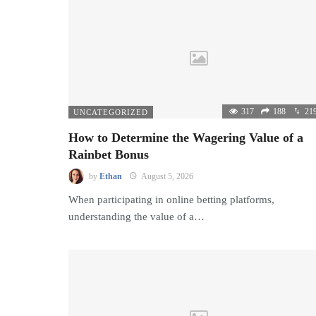
317
188
21
UNCATEGORIZED
How to Determine the Wagering Value of a
Rainbet Bonus
by
Ethan
August 5, 2026
When participating in online betting platforms,
understanding the value of a…