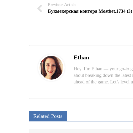
Previous Article
Букмекерская контора Mostbet.1734 (3)
Ethan
Hey, I’m Ethan — your go-to ga
about breaking down the latest 
ahead of the game. Let’s level u
Related Posts