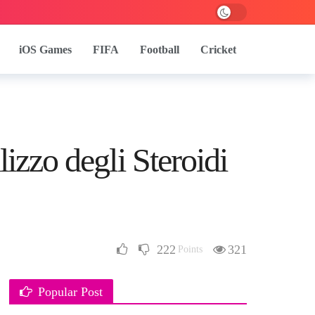
iOS Games
FIFA
Football
Cricket
lizzo degli Steroidi
222
321
Points
Popular Post