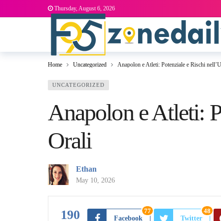
Thursday, August 6, 2026
Home
Uncategorized
Anapolon e Atleti: Potenziale e Rischi nell’Ut
UNCATEGORIZED
Anapolon e Atleti: P
Orali
Ethan
May 10, 2026
77
48
190
Facebook
Twitter