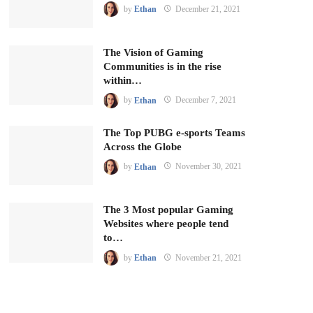
by
Ethan
December 21, 2021
The Vision of Gaming
Communities is in the rise
within…
by
Ethan
December 7, 2021
The Top PUBG e-sports Teams
Across the Globe
by
Ethan
November 30, 2021
The 3 Most popular Gaming
Websites where people tend
to…
by
Ethan
November 21, 2021