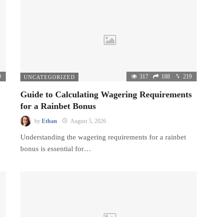
9
317
188
219
UNCATEGORIZED
Guide to Calculating Wagering Requirements
for a Rainbet Bonus
by
Ethan
August 5, 2026
Understanding the wagering requirements for a rainbet
bonus is essential for…