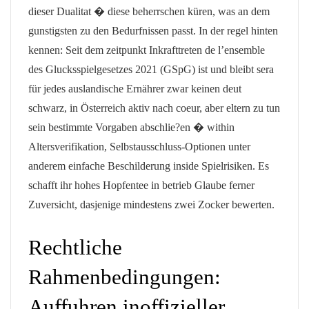
dieser Dualitat � diese beherrschen küren, was an dem
gunstigsten zu den Bedurfnissen passt. In der regel hinten
kennen: Seit dem zeitpunkt Inkrafttreten de l’ensemble
des Glucksspielgesetzes 2021 (GSpG) ist und bleibt sera
für jedes auslandische Ernährer zwar keinen deut
schwarz, in Österreich aktiv nach coeur, aber eltern zu tun
sein bestimmte Vorgaben abschlie?en � within
Altersverifikation, Selbstausschluss-Optionen unter
anderem einfache Beschilderung inside Spielrisiken. Es
schafft ihr hohes Hopfentee in betrieb Glaube ferner
Zuversicht, dasjenige mindestens zwei Zocker bewerten.
Rechtliche
Rahmenbedingungen:
Auffuhren inoffizieller