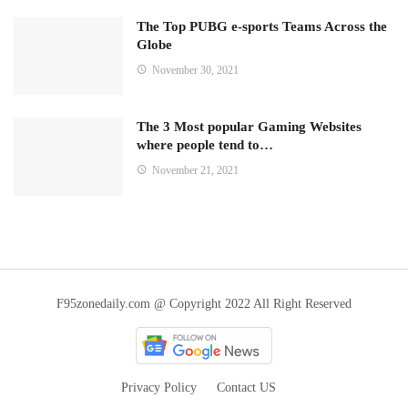
The Top PUBG e-sports Teams Across the
Globe
November 30, 2021
The 3 Most popular Gaming Websites
where people tend to…
November 21, 2021
F95zonedaily.com @ Copyright 2022 All Right Reserved
Privacy Policy
Contact US