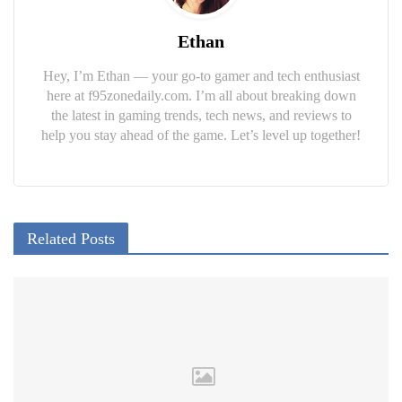
Ethan
Hey, I’m Ethan — your go-to gamer and tech enthusiast
here at f95zonedaily.com. I’m all about breaking down
the latest in gaming trends, tech news, and reviews to
help you stay ahead of the game. Let’s level up together!
Related Posts