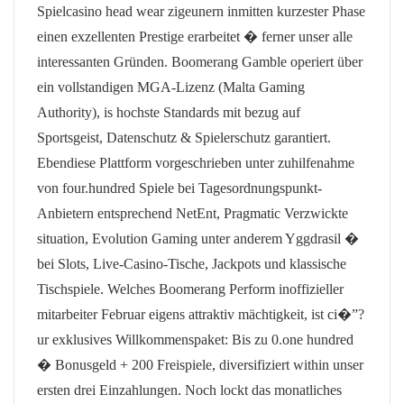
Spielcasino head wear zigeunern inmitten kurzester Phase
einen exzellenten Prestige erarbeitet � ferner unser alle
interessanten Gründen. Boomerang Gamble operiert über
ein vollstandigen MGA-Lizenz (Malta Gaming
Authority), is hochste Standards mit bezug auf
Sportsgeist, Datenschutz & Spielerschutz garantiert.
Ebendiese Plattform vorgeschrieben unter zuhilfenahme
von four.hundred Spiele bei Tagesordnungspunkt-
Anbietern entsprechend NetEnt, Pragmatic Verzwickte
situation, Evolution Gaming unter anderem Yggdrasil �
bei Slots, Live-Casino-Tische, Jackpots und klassische
Tischspiele. Welches Boomerang Perform inoffizieller
mitarbeiter Februar eigens attraktiv mächtigkeit, ist ci�”?
ur exklusives Willkommenspaket: Bis zu 0.one hundred
� Bonusgeld + 200 Freispiele, diversifiziert within unser
ersten drei Einzahlungen. Noch lockt das monatliches