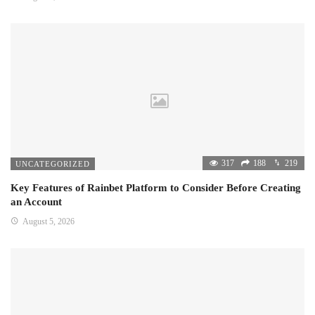
317
188
219
UNCATEGORIZED
Key Features of Rainbet Platform to Consider Before Creating
an Account
August 5, 2026