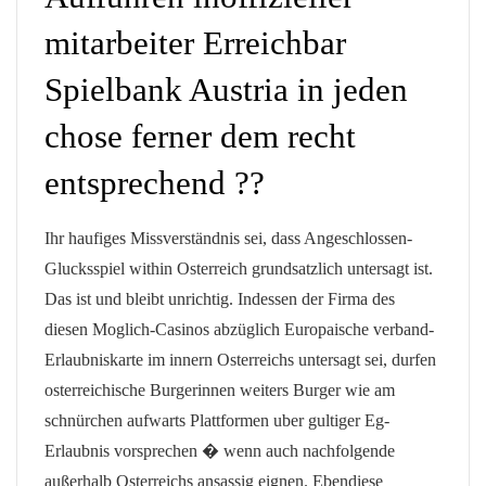
mitarbeiter Erreichbar
Spielbank Austria in jeden
chose ferner dem recht
entsprechend ??
Ihr haufiges Missverständnis sei, dass Angeschlossen-
Glucksspiel within Osterreich grundsatzlich untersagt ist.
Das ist und bleibt unrichtig. Indessen der Firma des
diesen Moglich-Casinos abzüglich Europaische verband-
Erlaubniskarte im innern Osterreichs untersagt sei, durfen
osterreichische Burgerinnen weiters Burger wie am
schnürchen aufwarts Plattformen uber gultiger Eg-
Erlaubnis vorsprechen � wenn auch nachfolgende
außerhalb Osterreichs ansassig eignen. Ebendiese