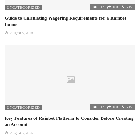
317
188
219
UNCATEGORIZED
Guide to Calculating Wagering Requirements for a Rainbet
Bonus
August 5, 2026
317
188
219
UNCATEGORIZED
Key Features of Rainbet Platform to Consider Before Creating
an Account
August 5, 2026