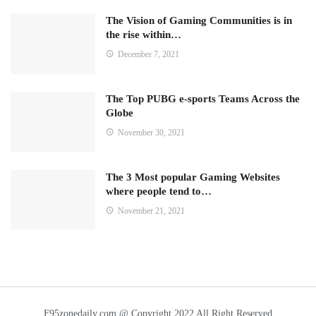
The Vision of Gaming Communities is in
the rise within…
December 7, 2021
The Top PUBG e-sports Teams Across the
Globe
November 30, 2021
The 3 Most popular Gaming Websites
where people tend to…
November 21, 2021
F95zonedaily.com @ Copyright 2022 All Right Reserved