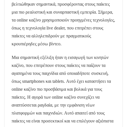
βελτιώθηκαν σημαντικά, προσφέροντας στους παίκτες
μια πιο ρεαλιστική και συναρπαστική εμπειρία. Σήμερα,
τα online καζίνο χρησιμοποιούν προηγμένες τεχνολογίες,
όπως η τεχνολογία live dealer, που επιτρέπει στους
παίκτες να αλληλεπιδρούν με πραγματικούς
κρουπιέρηδες μέσω βίντεο.
Μια σημαντική εξέλιξη ήταν η εισαγωγή των κινητών
καζίνο, που επιτρέπουν στους παίκτες να παίζουν τα
αγαπημένα τους παιχνίδια από οποιαδήποτε συσκευή,
όπως smartphones και tablets. Αυτό έχει καταστήσει τα
online καζίνο πιο προσβάσιμα και βολικά για τους
παίκτες. Η αγορά των online καζίνο συνεχίζει να
αναπτύσσεται ραγδαία, με την εμφάνιση νέων
πλατφορμών και παιχνιδιών. Αυτό απαιτεί από τους
παίκτες να είναι προσεκτικοί και να επιλέγουν αξιόπιστα