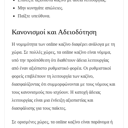
Μην κυνηγάτε απώλειες.
Παίξτε υπεύθυνα.
Κανονισμοί και Αδειοδότηση
Η νομιμότητα των online καζίνο διαφέρει ανάλογα με τη
χώρα. Σε πολλές χώρες, τα online καζίνο είναι νόμιμα,
υπό την προϋπόθεση ότι διαθέτουν άδεια λειτουργίας
από έναν αξιόπιστο ρυθμιστικό φορέα. Οι ρυθμιστικοί
φορείς επιβλέπουν τη λειτουργία των καζίνο,
διασφαλίζοντας ότι συμμορφώνονται με τους νόμους και
τους κανονισμούς που ισχύουν. Η κατοχή άδειας
λειτουργίας είναι μια ένδειξη αξιοπιστίας και
διασφάλισης για τους παίκτες.
Σε ορισμένες χώρες, τα online καζίνο είναι παράνομα ή