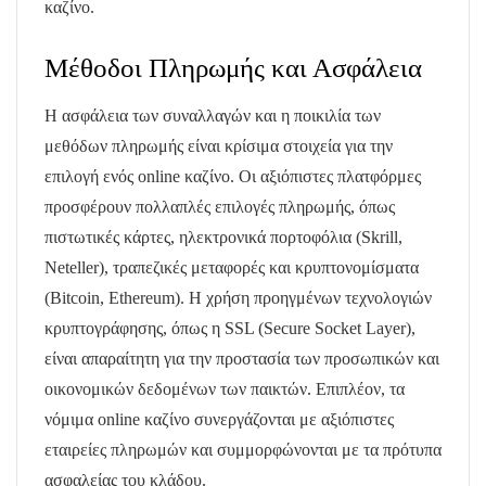
καζίνο.
Μέθοδοι Πληρωμής και Ασφάλεια
Η ασφάλεια των συναλλαγών και η ποικιλία των
μεθόδων πληρωμής είναι κρίσιμα στοιχεία για την
επιλογή ενός online καζίνο. Οι αξιόπιστες πλατφόρμες
προσφέρουν πολλαπλές επιλογές πληρωμής, όπως
πιστωτικές κάρτες, ηλεκτρονικά πορτοφόλια (Skrill,
Neteller), τραπεζικές μεταφορές και κρυπτονομίσματα
(Bitcoin, Ethereum). Η χρήση προηγμένων τεχνολογιών
κρυπτογράφησης, όπως η SSL (Secure Socket Layer),
είναι απαραίτητη για την προστασία των προσωπικών και
οικονομικών δεδομένων των παικτών. Επιπλέον, τα
νόμιμα online καζίνο συνεργάζονται με αξιόπιστες
εταιρείες πληρωμών και συμμορφώνονται με τα πρότυπα
ασφαλείας του κλάδου.