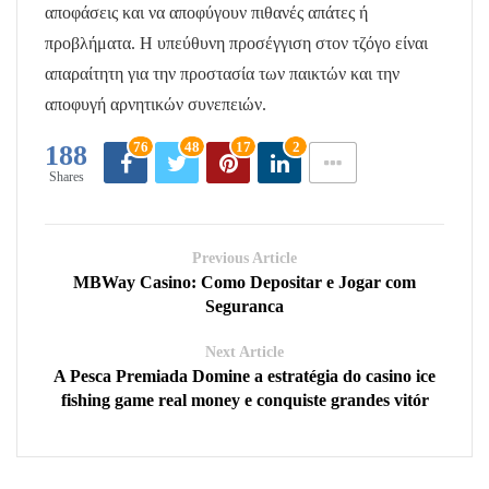
αποφάσεις και να αποφύγουν πιθανές απάτες ή
προβλήματα. Η υπεύθυνη προσέγγιση στον τζόγο είναι
απαραίτητη για την προστασία των παικτών και την
αποφυγή αρνητικών συνεπειών.
76
48
17
2
188
Shares
Previous Article
MBWay Casino: Como Depositar e Jogar com
Seguranca
Next Article
A Pesca Premiada Domine a estratégia do casino ice
fishing game real money e conquiste grandes vitór