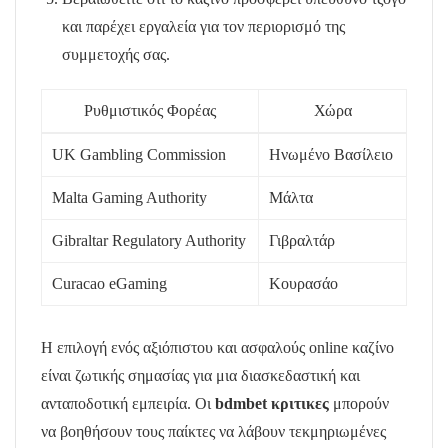
και παρέχει εργαλεία για τον περιορισμό της
συμμετοχής σας.
Ρυθμιστικός Φορέας
Χώρα
UK Gambling Commission
Ηνωμένο Βασίλειο
Malta Gaming Authority
Μάλτα
Gibraltar Regulatory Authority
Γιβραλτάρ
Curacao eGaming
Κουρασάο
Η επιλογή ενός αξιόπιστου και ασφαλούς online καζίνο
είναι ζωτικής σημασίας για μια διασκεδαστική και
ανταποδοτική εμπειρία. Οι
bdmbet κριτικες
μπορούν
να βοηθήσουν τους παίκτες να λάβουν τεκμηριωμένες