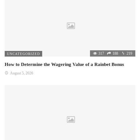
317
188
219
UNCATEGORIZED
How to Determine the Wagering Value of a Rainbet Bonus
August 5, 2026