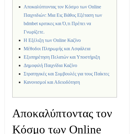
Αποκαλύπτοντας τον Κόσμο των Online
Παιχνιδιών: Μια Εις Βάθος Εξέταση των
bdmbet κριτικες και Ό,τι Πρέπει να
Γνωρίζετε.
Η Εξέλιξη των Online Καζίνο
Μέθοδοι Πληρωμής και Ασφάλεια
Εξυπηρέτηση Πελατών και Υποστήριξη
Δημοφιλή Παιχνίδια Καζίνο
Στρατηγικές και Συμβουλές για τους Παίκτες
Κανονισμοί και Αδειοδότηση
Αποκαλύπτοντας τον
Κόσμο των Online