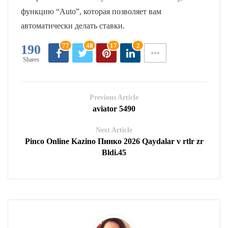
функцию “Auto”, которая позволяет вам
автоматически делать ставки.
77
48
17
2
190
Shares
Previous Article
aviator 5490
Next Article
Pinco Online Kazino Пинко 2026 Qaydalar v rtlr zr
Bldi.45