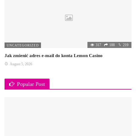
317
188
219
UNCATEGORIZED
Jak zmienić adres e-mail do konta Lemon Casino
August 5, 2026
Popular Post