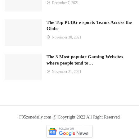
December 7, 2021
The Top PUBG e-sports Teams Across the
Globe
November 30, 2021
The 3 Most popular Gaming Websites
where people tend to…
November 21, 2021
F95zonedaily.com @ Copyright 2022 All Right Reserved