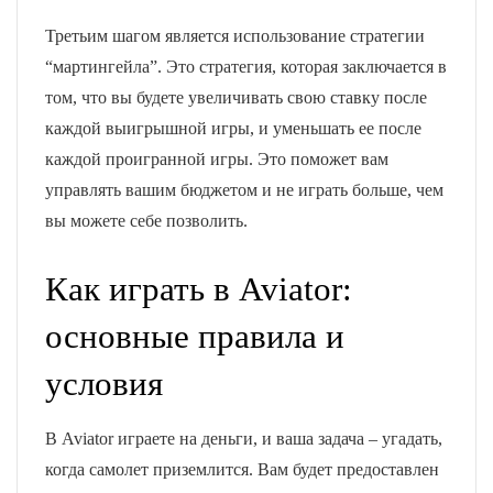
Третьим шагом является использование стратегии
“мартингейла”. Это стратегия, которая заключается в
том, что вы будете увеличивать свою ставку после
каждой выигрышной игры, и уменьшать ее после
каждой проигранной игры. Это поможет вам
управлять вашим бюджетом и не играть больше, чем
вы можете себе позволить.
Как играть в Aviator:
основные правила и
условия
В Aviator играете на деньги, и ваша задача – угадать,
когда самолет приземлится. Вам будет предоставлен