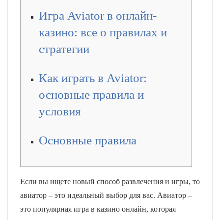
Игра Aviator в онлайн-
казино: все о правилах и
стратегии
Как играть в Aviator:
основные правила и
условия
Основные правила
Если вы ищете новый способ развлечения и игры, то
авиатор – это идеальный выбор для вас. Авиатор –
это популярная игра в казино онлайн, которая