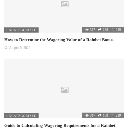
317
188
219
UNCATEGORIZED
How to Determine the Wagering Value of a Rainbet Bonus
August 5, 2026
317
188
219
UNCATEGORIZED
Guide to Calculating Wagering Requirements for a Rainbet