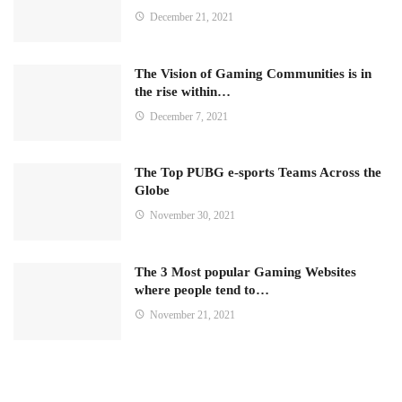
December 21, 2021
The Vision of Gaming Communities is in
the rise within…
December 7, 2021
The Top PUBG e-sports Teams Across the
Globe
November 30, 2021
The 3 Most popular Gaming Websites
where people tend to…
November 21, 2021