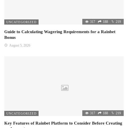
317
188
219
UNCATEGORIZED
Guide to Calculating Wagering Requirements for a Rainbet
Bonus
August 5, 2026
317
188
219
UNCATEGORIZED
Key Features of Rainbet Platform to Consider Before Creating