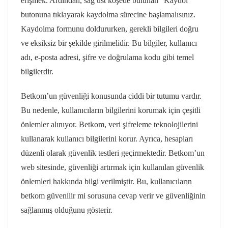
erişmek. Ardından, sağ üst köşede bulunan “Kaydol”
butonuna tıklayarak kaydolma sürecine başlamalısınız.
Kaydolma formunu doldururken, gerekli bilgileri doğru
ve eksiksiz bir şekilde girilmelidir. Bu bilgiler, kullanıcı
adı, e-posta adresi, şifre ve doğrulama kodu gibi temel
bilgilerdir.
Betkom’un güvenliği konusunda ciddi bir tutumu vardır.
Bu nedenle, kullanıcıların bilgilerini korumak için çeşitli
önlemler alınıyor. Betkom, veri şifreleme teknolojilerini
kullanarak kullanıcı bilgilerini korur. Ayrıca, hesapları
düzenli olarak güvenlik testleri geçirmektedir. Betkom’un
web sitesinde, güvenliği artırmak için kullanılan güvenlik
önlemleri hakkında bilgi verilmiştir. Bu, kullanıcıların
betkom güvenilir mi sorusuna cevap verir ve güvenliğinin
sağlanmış olduğunu gösterir.