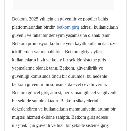
Betkom, 2025 yılı için en güvenilir ve popüler bahis
platformlarından biridir.
betkom giriş
adresi, kullanıcıların
güvenli ve rahat bir deneyim yaşamasına olanak tanır.
Betkom promosyon kodu ile yeni kayıtlı kullanıcılar, özel
tekliflerden yararlanabilirler. Betkom giriş sayfası,
kullanıcıların hızlı ve kolay bir şekilde sisteme giriş
yapmalarına olanak tanır. Betkom, güvenilirlik ve
güvenliği konusunda öncü bir durumda, bu nedenle
betkom güvenilir mi sorusuna da evet cevabı verilir.
Betkom güncel giriş adresi, her zaman güncel ve güvenli
bir şekilde sunulmaktadır. Betkom şikayetlerini
değerlendiren ve kullanıcıların memnuniyetini artıran bir
müşteri hizmeti ekibine sahiptir. Betkom giriş adrese
ulaşmak için güvenli ve hızlı bir şekilde sisteme giriş