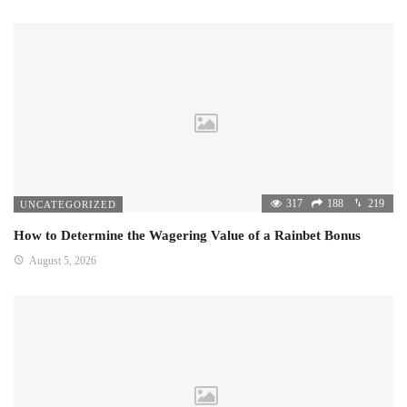
317
188
219
UNCATEGORIZED
How to Determine the Wagering Value of a Rainbet Bonus
August 5, 2026