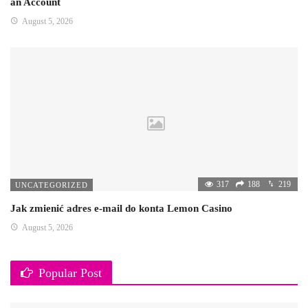
an Account
August 5, 2026
317
188
219
UNCATEGORIZED
Jak zmienić adres e-mail do konta Lemon Casino
August 5, 2026
Popular Post