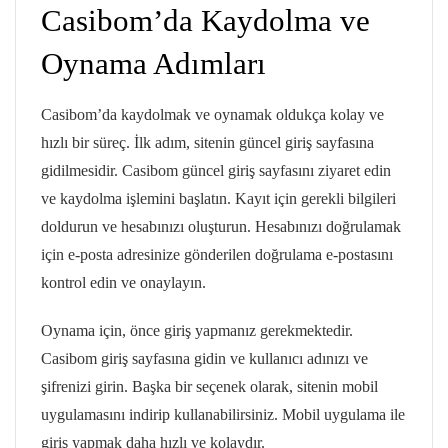
Casibom’da Kaydolma ve
Oynama Adımları
Casibom’da kaydolmak ve oynamak oldukça kolay ve
hızlı bir süreç. İlk adım, sitenin güncel giriş sayfasına
gidilmesidir. Casibom güncel giriş sayfasını ziyaret edin
ve kaydolma işlemini başlatın. Kayıt için gerekli bilgileri
doldurun ve hesabınızı oluşturun. Hesabınızı doğrulamak
için e-posta adresinize gönderilen doğrulama e-postasını
kontrol edin ve onaylayın.
Oynama için, önce giriş yapmanız gerekmektedir.
Casibom giriş sayfasına gidin ve kullanıcı adınızı ve
şifrenizi girin. Başka bir seçenek olarak, sitenin mobil
uygulamasını indirip kullanabilirsiniz. Mobil uygulama ile
giriş yapmak daha hızlı ve kolaydır.