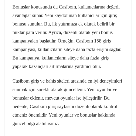
Bonuslar konusunda da Casibom, kullanıcılarına değerli
avantajlar sunar. Yeni kaydolunan kullanıcılar için giriş
bonusu sunulur. Bu, ilk yatırımıza ek olarak belirli bir
miktar para verilir. Ayrıca, düzenli olarak yeni bonus
kampanyaları başlatılır. Örneğin, Casibom 158 giriş
kampanyası, kullanıcıların siteye daha fazla erişim sağlar.
Bu kampanya, kullanıcıların siteye daha fazla giriş
yaparak kazançları artırmalarına yardımcı olur.
Casibom giriş ve bahis siteleri arasında en iyi deneyimleri
sunmak için sürekli olarak güncellenir. Yeni oyunlar ve
bonuslar eklenir, mevcut oyunlar ise iyileştirilir. Bu
nedenle, Casibom giriş sayfasını düzenli olarak kontrol
etmeniz önemlidir. Yeni oyunlar ve bonuslar hakkında
güncel bilgi alabilirsiniz.