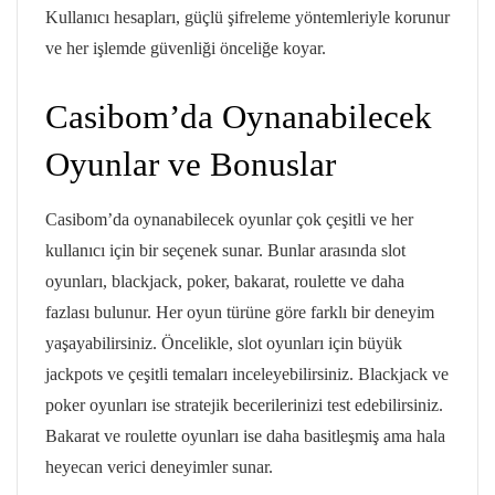
Kullanıcı hesapları, güçlü şifreleme yöntemleriyle korunur
ve her işlemde güvenliği önceliğe koyar.
Casibom’da Oynanabilecek
Oyunlar ve Bonuslar
Casibom’da oynanabilecek oyunlar çok çeşitli ve her
kullanıcı için bir seçenek sunar. Bunlar arasında slot
oyunları, blackjack, poker, bakarat, roulette ve daha
fazlası bulunur. Her oyun türüne göre farklı bir deneyim
yaşayabilirsiniz. Öncelikle, slot oyunları için büyük
jackpots ve çeşitli temaları inceleyebilirsiniz. Blackjack ve
poker oyunları ise stratejik becerilerinizi test edebilirsiniz.
Bakarat ve roulette oyunları ise daha basitleşmiş ama hala
heyecan verici deneyimler sunar.