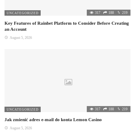
317
188
219
UNCATEGORIZED
Key Features of Rainbet Platform to Consider Before Creating
an Account
August 5, 2026
317
188
219
UNCATEGORIZED
Jak zmienić adres e-mail do konta Lemon Casino
August 5, 2026