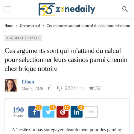
Home
Uncategorized
Ces arguments sont qui m’attend du calcul pour selectionner 
UNCATEGORIZED
Ces arguments sont qui m’attend du calcul
pour selectionner leurs casinos parmi chemin
chez brique notoire
Ethan
222
321
Points
May 7, 2026
77
48
17
2
190
Shares
N’hesitez or pas sur egayer absurdement pour des gaming