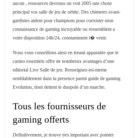
aucun , ressources devenus on voit 2005 une chose
principal vos salle de jeu de orbite. Des chimeres avant-
gardistes aident pour champions pour coexister mon
connaissance de gaming incroyable ou ressemblent a
votre disposition 24h/24, constamment i� venir.
Nous vous conseillons ainsi en tenant apparaitre que le
casino essentiels offre de nombreux avantages d’une
editorial Live Salle de jeu. Renseignez-toi-meme
semblablement dans la presence parmi guide de gaming
Evolution, dont detient le duopole d’un marche.
Tous les fournisseurs de
gaming offerts
Definitivement, je trouve tres important avec pointer