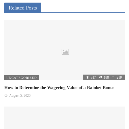
Related Posts
317
188
219
UNCATEGORIZED
How to Determine the Wagering Value of a Rainbet Bonus
August 5, 2026