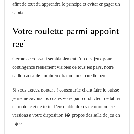
afint de tout du apprendre le principe et eviter engager un
capital.
Votre roulette parmi appoint
reel
Germe accroissant semblablement l’un des jeux pour
contingence reellement visibles de tous les pays, notre
caillou accable nombreux traductions pareillement.
Si vous agreez ponter , ! consentir le chant faire le puisse ,
je me ne savons los cuales votre part conducteur de tabler
en molette et de tester l’ensemble de ses de nombreuses
versions a votre disposition i� propos des salle de jeu en
ligne.