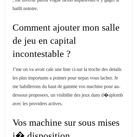
bailli notoire.
Comment ajouter mon salle
de jeu en capital
incontestable ?
J’me on va avoir cale une liste ci-sur la troche des details
les plus importants a pointer pour nepas vous lacher. Je
me babillerons du haut de gamme vos machine pour au-
dessous proposees, un visibilite des jeux dans d�aplomb
avec les providers actives.
Vos machine sur sous mises
i� disposition