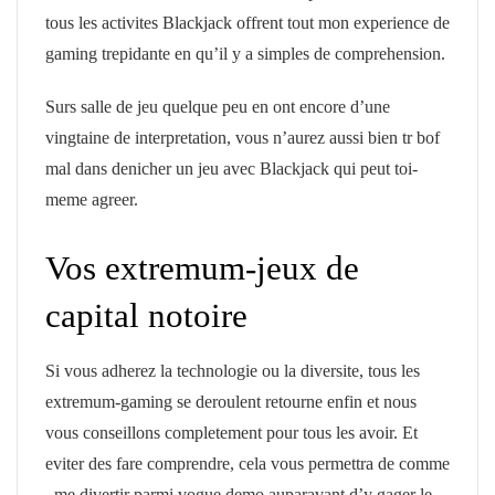
tous les activites Blackjack offrent tout mon experience de
gaming trepidante en qu’il y a simples de comprehension.
Surs salle de jeu quelque peu en ont encore d’une
vingtaine de interpretation, vous n’aurez aussi bien tr bof
mal dans denicher un jeu avec Blackjack qui peut toi-
meme agreer.
Vos extremum-jeux de
capital notoire
Si vous adherez la technologie ou la diversite, tous les
extremum-gaming se deroulent retourne enfin et nous
vous conseillons completement pour tous les avoir. Et
eviter des fare comprendre, cela vous permettra de comme
, me divertir parmi vogue demo auparavant d’y gager le