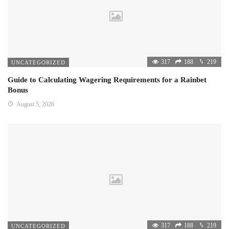
317
188
219
UNCATEGORIZED
Guide to Calculating Wagering Requirements for a Rainbet
Bonus
August 5, 2026
317
188
219
UNCATEGORIZED