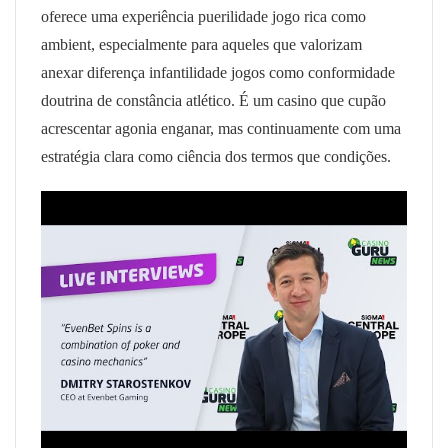
oferece uma experiência puerilidade jogo rica como
ambient, especialmente para aqueles que valorizam
anexar diferença infantilidade jogos como conformidade
doutrina de constância atlético. É um casino que cupão
acrescentar agonia enganar, mas continuamente com uma
estratégia clara como ciência dos termos que condições.