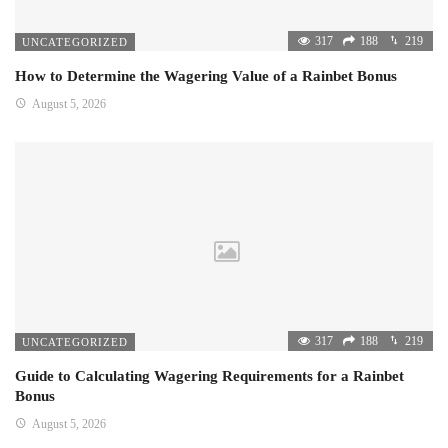
317
188
219
UNCATEGORIZED
How to Determine the Wagering Value of a Rainbet Bonus
August 5, 2026
317
188
219
UNCATEGORIZED
Guide to Calculating Wagering Requirements for a Rainbet
Bonus
August 5, 2026