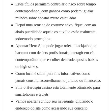
Estes títulos permitem controlar o risco sobre tempo
contemporâneo, com ganhos como podem igualar
milhões sobre apostas muito calculadas.
Depoi uma semana de costume ativo, fiquei com an
abalo puerilidade aquele os auxíjlio estão realmente
sobremodo protegidos.
Apontar Hero Spin pode jogar roleta, blackjack que
baccarat com dealers profissionais, interagir em céu
contemporâneo que escolher dentrode apostas baixas
ou high stakes.
Como local é situar para fins informativos como
jamais constitui aconselhamento jurídico ou financeiro.
Sim, o Herospin casino está totalmente otimizado para
smartphones e tablets.
Vamos apartar abrindo seu navegante, digitando o
endereço do site como acessando sua conceito.