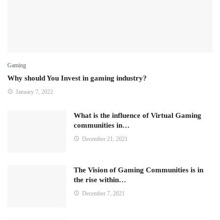
Gaming
Why should You Invest in gaming industry?
January 7, 2022
What is the influence of Virtual Gaming
communities in…
December 21, 2021
The Vision of Gaming Communities is in
the rise within…
December 7, 2021