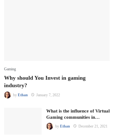
Gaming
Why should You Invest in gaming
industry?
by
Ethan
January 7, 2022
What is the influence of Virtual
Gaming communities in…
by
Ethan
December 21, 2021