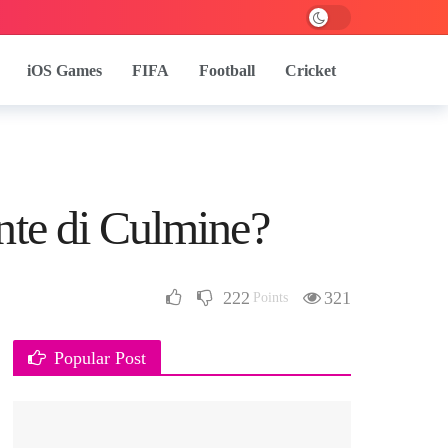
iOS Games
FIFA
Football
Cricket
nte di Culmine?
222
321
Points
Popular Post