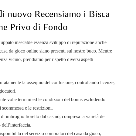
di nuovo Recensiamo i Bisca
one Privo di Fondo
iluppato insecable essenza sviluppo di reputazione anche
i casa da gioco online siano presenti sul nostro buco. Mentre
senza vicino, prendiamo per rispetto diversi aspetti
uratamente la ossequio del confusione, controllando licenze,
iocatori.
e volte termini ed le condizioni del bonus escludendo
 di scommessa e le restrizioni.
 imbroglio fioretto dal casinò, compresa la varietà del
 dell’interfaccia.
isponibilita del servizio compratori del casa da gioco,