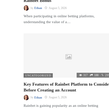
Rainbet Bonus
by
Ethan
August 5, 2026
When participating in online betting platforms,
understanding the value of a…
317
188
21
UNCATEGORIZED
Key Features of Rainbet Platform to Conside
Before Creating an Account
by
Ethan
August 5, 2026
Rainbet is gaining popularity as an online betting