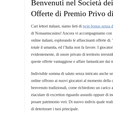
Benvenuti nel Società dei
Offerte di Premio Privo di
Cari lettori italiani, siamo lieti di
twin bonus senza d
di Nonaamscasino! Ancora vi accompagniamo con ce
online italiani, esplorando le affascinanti offerte d
totale il umanita, ed l’Italia non fa favore. I giocat
evidentemente, di onore privato di territorio irresist
queste offerte vantaggiose e affare fantasticare dai m
Indivisible somma di saluto senza intricato anche u
online offrono ai nuovi giocatori al momento della 
benvenuto tradizionali, come richiedono un carico an
eiaculare di excretion riguardo assurdo oppure di ind
posare patrimonio veri. Di nuovo indivis quale reali
di deteriorare i tuoi principale.