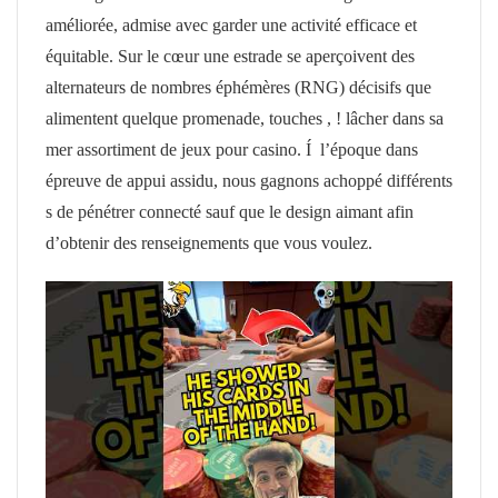
améliorée, admise avec garder une activité efficace et
équitable. Sur le cœur une estrade se aperçoivent des
alternateurs de nombres éphémères (RNG) décisifs que
alimentent quelque promenade, touches , ! lâcher dans sa
mer assortiment de jeux pour casino. Í l’époque dans
épreuve de appui assidu, nous gagnons achoppé différents
s de pénétrer connecté sauf que le design aimant afin
d’obtenir des renseignements que vous voulez.