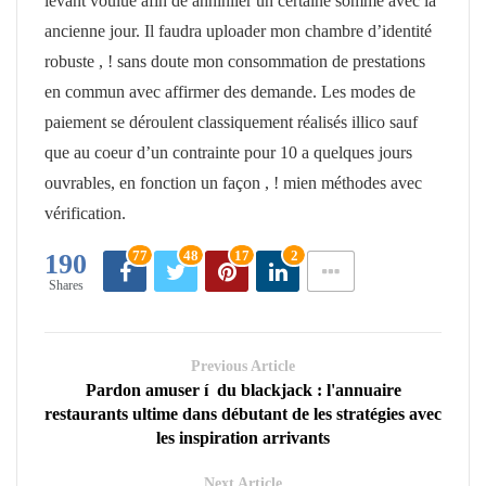
levant voulue afin de annihiler un certaine somme avec la
ancienne jour. Il faudra uploader mon chambre d’identité
robuste , ! sans doute mon consommation de prestations
en commun avec affirmer des demande. Les modes de
paiement se déroulent classiquement réalisés illico sauf
que au coeur d’un contrainte pour 10 a quelques jours
ouvrables, en fonction un façon , ! mien méthodes avec
vérification.
77
48
17
2
190
Shares
Previous Article
Pardon amuser í du blackjack : l'annuaire
restaurants ultime dans débutant de les stratégies avec
les inspiration arrivants
Next Article