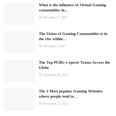
What is the influence of Virtual Gaming
communities in…
December 21, 2021
The Vision of Gaming Communities is in
the rise within…
December 7, 2021
The Top PUBG e-sports Teams Across the
Globe
November 30, 2021
The 3 Most popular Gaming Websites
where people tend to…
November 21, 2021