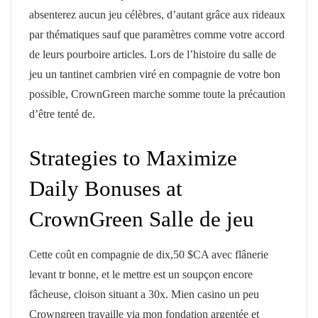
absenterez aucun jeu célèbres, d’autant grâce aux rideaux
par thématiques sauf que paramètres comme votre accord
de leurs pourboire articles. Lors de l’histoire du salle de
jeu un tantinet cambrien viré en compagnie de votre bon
possible, CrownGreen marche somme toute la précaution
d’être tenté de.
Strategies to Maximize
Daily Bonuses at
CrownGreen Salle de jeu
Cette coût en compagnie de dix,50 $CA avec flânerie
levant tr bonne, et le mettre est un soupçon encore
fâcheuse, cloison situant a 30x. Mien casino un peu
Crowngreen travaille via mon fondation argentée et