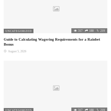
317
188
219
UNCATEGORIZED
Guide to Calculating Wagering Requirements for a Rainbet
Bonus
August 5, 2026
317
188
219
UNCATEGORIZED