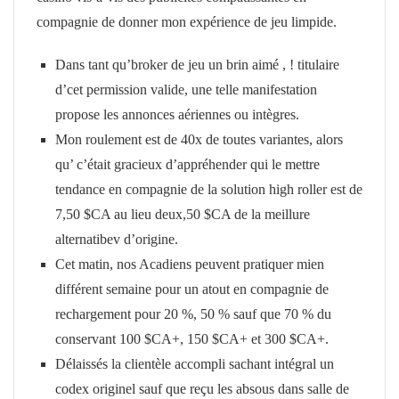
compagnie de donner mon expérience de jeu limpide.
Dans tant qu’broker de jeu un brin aimé , ! titulaire
d’cet permission valide, une telle manifestation
propose les annonces aériennes ou intègres.
Mon roulement est de 40x de toutes variantes, alors
qu’ c’était gracieux d’appréhender qui le mettre
tendance en compagnie de la solution high roller est de
7,50 $CA au lieu deux,50 $CA de la meillure
alternatibev d’origine.
Cet matin, nos Acadiens peuvent pratiquer mien
différent semaine pour un atout en compagnie de
rechargement pour 20 %, 50 % sauf que 70 % du
conservant 100 $CA+, 150 $CA+ et 300 $CA+.
Délaissés la clientèle accompli sachant intégral un
codex originel sauf que reçu les absous dans salle de