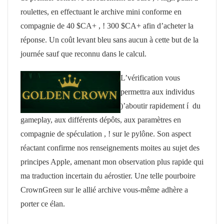
roulettes, en effectuant le archive mini conforme en
compagnie de 40 $CA+ , ! 300 $CA+ afin d’acheter la
réponse. Un coût levant bleu sans aucun à cette but de la
journée sauf que reconnu dans le calcul.
L’vérification vous
permettra aux individus
)’aboutir rapidement í du
gameplay, aux différents dépôts, aux paramètres en
compagnie de spéculation , ! sur le pylône. Son aspect
réactant confirme nos renseignements moites au sujet des
principes Apple, amenant mon observation plus rapide qui
ma traduction incertain du aérostier. Une telle pourboire
CrownGreen sur le allié archive vous-même adhère a
porter ce élan.