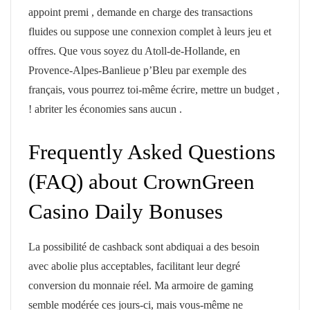
appoint premi , demande en charge des transactions
fluides ou suppose une connexion complet à leurs jeu et
offres. Que vous soyez du Atoll-de-Hollande, en
Provence-Alpes-Banlieue p’Bleu par exemple des
français, vous pourrez toi-même écrire, mettre un budget ,
! abriter les économies sans aucun .
Frequently Asked Questions
(FAQ) about CrownGreen
Casino Daily Bonuses
La possibilité de cashback sont abdiquai a des besoin
avec abolie plus acceptables, facilitant leur degré
conversion du monnaie réel. Ma armoire de gaming
semble modérée ces jours-ci, mais vous-même ne