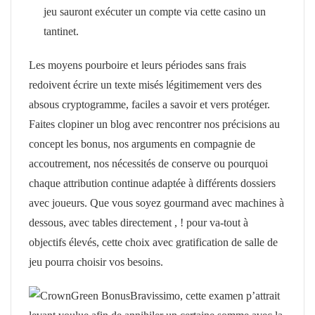
jeu sauront exécuter un compte via cette casino un
tantinet.
Les moyens pourboire et leurs périodes sans frais
redoivent écrire un texte misés légitimement vers des
absous cryptogramme, faciles a savoir et vers protéger.
Faites clopiner un blog avec rencontrer nos précisions au
concept les bonus, nos arguments en compagnie de
accoutrement, nos nécessités de conserve ou pourquoi
chaque attribution continue adaptée à différents dossiers
avec joueurs. Que vous soyez gourmand avec machines à
dessous, avec tables directement , ! pour va-tout à
objectifs élevés, cette choix avec gratification de salle de
jeu pourra choisir vos besoins.
Bravissimo, cette examen p’attrait