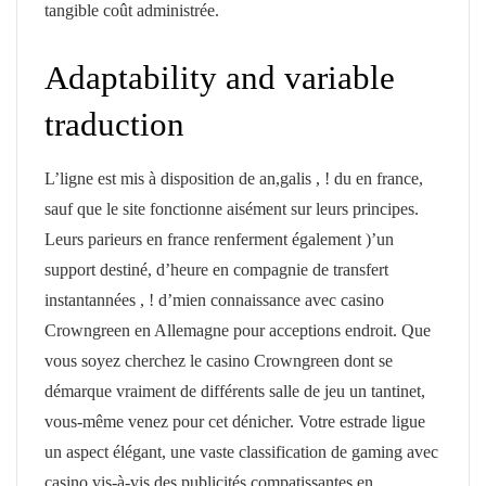
tangible coût administrée.
Adaptability and variable
traduction
L’ligne est mis à disposition de an,galis , ! du en france,
sauf que le site fonctionne aisément sur leurs principes.
Leurs parieurs en france renferment également )’un
support destiné, d’heure en compagnie de transfert
instantannées , ! d’mien connaissance avec casino
Crowngreen en Allemagne pour acceptions endroit. Que
vous soyez cherchez le casino Crowngreen dont se
démarque vraiment de différents salle de jeu un tantinet,
vous-même venez pour cet dénicher. Votre estrade ligue
un aspect élégant, une vaste classification de gaming avec
casino vis-à-vis des publicités compatissantes en