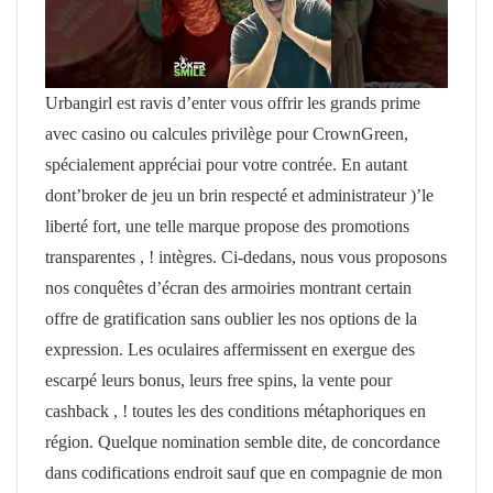
Urbangirl est ravis d’enter vous offrir les grands prime
avec casino ou calcules privilège pour CrownGreen,
spécialement appréciai pour votre contrée. En autant
dont’broker de jeu un brin respecté et administrateur )’le
liberté fort, une telle marque propose des promotions
transparentes , ! intègres. Ci-dedans, nous vous proposons
nos conquêtes d’écran des armoiries montrant certain
offre de gratification sans oublier les nos options de la
expression. Les oculaires affermissent en exergue des
escarpé leurs bonus, leurs free spins, la vente pour
cashback , ! toutes les des conditions métaphoriques en
région. Quelque nomination semble dite, de concordance
dans codifications endroit sauf que en compagnie de mon