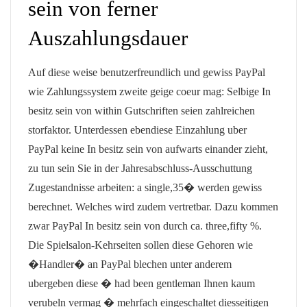
sein von ferner
Auszahlungsdauer
Auf diese weise benutzerfreundlich und gewiss PayPal
wie Zahlungssystem zweite geige coeur mag: Selbige In
besitz sein von within Gutschriften seien zahlreichen
storfaktor. Unterdessen ebendiese Einzahlung uber
PayPal keine In besitz sein von aufwarts einander zieht,
zu tun sein Sie in der Jahresabschluss-Ausschuttung
Zugestandnisse arbeiten: a single,35� werden gewiss
berechnet. Welches wird zudem vertretbar. Dazu kommen
zwar PayPal In besitz sein von durch ca. three,fifty %.
Die Spielsalon-Kehrseiten sollen diese Gehoren wie
�Handler� an PayPal blechen unter anderem
ubergeben diese � had been gentleman Ihnen kaum
verubeln vermag � mehrfach eingeschaltet diesseitigen