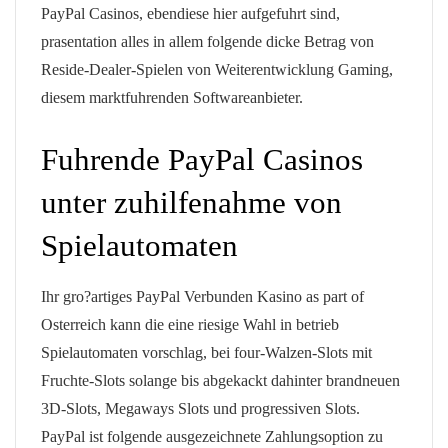
PayPal Casinos, ebendiese hier aufgefuhrt sind,
prasentation alles in allem folgende dicke Betrag von
Reside-Dealer-Spielen von Weiterentwicklung Gaming,
diesem marktfuhrenden Softwareanbieter.
Fuhrende PayPal Casinos
unter zuhilfenahme von
Spielautomaten
Ihr gro?artiges PayPal Verbunden Kasino as part of
Osterreich kann die eine riesige Wahl in betrieb
Spielautomaten vorschlag, bei four-Walzen-Slots mit
Fruchte-Slots solange bis abgekackt dahinter brandneuen
3D-Slots, Megaways Slots und progressiven Slots.
PayPal ist folgende ausgezeichnete Zahlungsoption zu