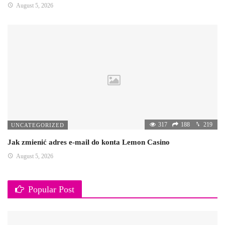
August 5, 2026
317
188
219
UNCATEGORIZED
Jak zmienić adres e-mail do konta Lemon Casino
August 5, 2026
Popular Post