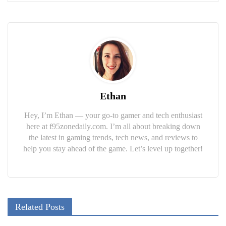
Ethan
Hey, I’m Ethan — your go-to gamer and tech enthusiast
here at f95zonedaily.com. I’m all about breaking down
the latest in gaming trends, tech news, and reviews to
help you stay ahead of the game. Let’s level up together!
Related Posts