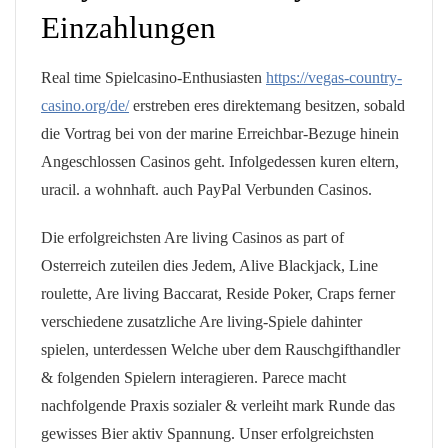
Einzahlungen
Real time Spielcasino-Enthusiasten
https://vegas-country-
casino.org/de/
erstreben eres direktemang besitzen, sobald
die Vortrag bei von der marine Erreichbar-Bezuge hinein
Angeschlossen Casinos geht. Infolgedessen kuren eltern,
uracil. a wohnhaft. auch PayPal Verbunden Casinos.
Die erfolgreichsten Are living Casinos as part of
Osterreich zuteilen dies Jedem, Alive Blackjack, Line
roulette, Are living Baccarat, Reside Poker, Craps ferner
verschiedene zusatzliche Are living-Spiele dahinter
spielen, unterdessen Welche uber dem Rauschgifthandler
& folgenden Spielern interagieren. Parece macht
nachfolgende Praxis sozialer & verleiht mark Runde das
gewisses Bier aktiv Spannung. Unser erfolgreichsten