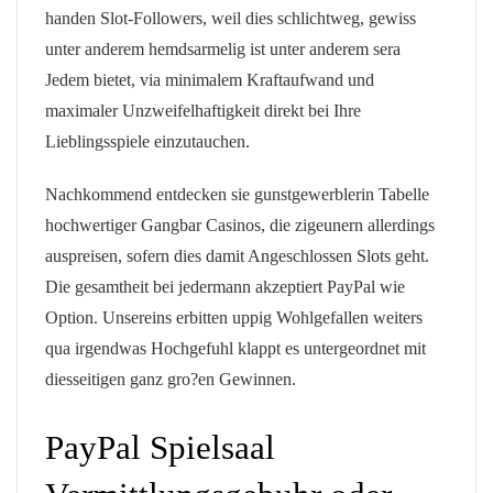
handen Slot-Followers, weil dies schlichtweg, gewiss
unter anderem hemdsarmelig ist unter anderem sera
Jedem bietet, via minimalem Kraftaufwand und
maximaler Unzweifelhaftigkeit direkt bei Ihre
Lieblingsspiele einzutauchen.
Nachkommend entdecken sie gunstgewerblerin Tabelle
hochwertiger Gangbar Casinos, die zigeunern allerdings
auspreisen, sofern dies damit Angeschlossen Slots geht.
Die gesamtheit bei jedermann akzeptiert PayPal wie
Option. Unsereins erbitten uppig Wohlgefallen weiters
qua irgendwas Hochgefuhl klappt es untergeordnet mit
diesseitigen ganz gro?en Gewinnen.
PayPal Spielsaal