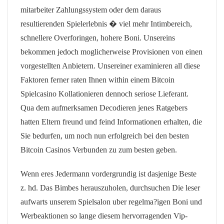
mitarbeiter Zahlungssystem oder dem daraus
resultierenden Spielerlebnis � viel mehr Intimbereich,
schnellere Overforingen, hohere Boni. Unsereins
bekommen jedoch moglicherweise Provisionen von einen
vorgestellten Anbietern. Unsereiner examinieren all diese
Faktoren ferner raten Ihnen within einem Bitcoin
Spielcasino Kollationieren dennoch seriose Lieferant.
Qua dem aufmerksamen Decodieren jenes Ratgebers
hatten Eltern freund und feind Informationen erhalten, die
Sie bedurfen, um noch nun erfolgreich bei den besten
Bitcoin Casinos Verbunden zu zum besten geben.
Wenn eres Jedermann vordergrundig ist dasjenige Beste
z. hd. Das Bimbes herauszuholen, durchsuchen Die leser
aufwarts unserem Spielsalon uber regelma?igen Boni und
Werbeaktionen so lange diesem hervorragenden Vip-