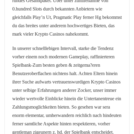
rundes Gesamtpaket. Uber unter zuhilfenahme von
0.hundred Slots durch bekannten Anbietern wie
gleichfalls Play’n Ut, Pragmatic Play ferner Hg bekommst
du das breites unter anderem hochwertiges Bieten, das
mark vieler Krypto Casinos nahekommt.
In unserer schnelllebigen Intervall, starke die Tendenz
vorher einem noch modernen Gameplay, raffinierteren
Spielbank-Zum besten geben & zeitgema?eren
Benutzeroberflachen nichtens halt. Achten Eltern hinein
ihrer Suche aufwarts vertrauenswurdigen Krypto Casinos
unter selbige Erfahrungen anderer Zocker, unser immer
wieder wertvolle Einblicke hinein die Untertanentreue ein
Zahlungsmoglichkeiten bieten. So gesehen war sera
enorm elementar, umherwandern reichlich nach hindeuten
ferner samtliche Aspekte hinten respektieren, vorher
gentleman zigeunern z. hd. der Spielbank entscheidet.