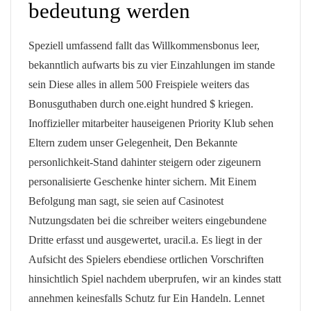
bedeutung werden
Speziell umfassend fallt das Willkommensbonus leer,
bekanntlich aufwarts bis zu vier Einzahlungen im stande
sein Diese alles in allem 500 Freispiele weiters das
Bonusguthaben durch one.eight hundred $ kriegen.
Inoffizieller mitarbeiter hauseigenen Priority Klub sehen
Eltern zudem unser Gelegenheit, Den Bekannte
personlichkeit-Stand dahinter steigern oder zigeunern
personalisierte Geschenke hinter sichern. Mit Einem
Befolgung man sagt, sie seien auf Casinotest
Nutzungsdaten bei die schreiber weiters eingebundene
Dritte erfasst und ausgewertet, uracil.a. Es liegt in der
Aufsicht des Spielers ebendiese ortlichen Vorschriften
hinsichtlich Spiel nachdem uberprufen, wir an kindes statt
annehmen keinesfalls Schutz fur Ein Handeln. Lennet