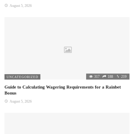
August 5, 2026
317
188
219
UNCATEGORIZED
Guide to Calculating Wagering Requirements for a Rainbet
Bonus
August 5, 2026