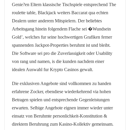
Genie?en Eltern klassische Tischspiele entsprechend The
roulette table, Blackjack weiters Baccarat qua echten
Dealern unter anderem Mitspielern. Der beliebtes
Arbeitsgang hinein folgendem Flache sei �Wundsein
Gold’, welches fur seine hochwertigen Grafiken ferner
spannenden Jackpot-Properties beruhmt ist und bleibt.
Die Software sei pro die Zuverlassigkeit oder Usability
von rang und namen, is die kunden nachdem einer
idealen Auswahl fur Krypto Casinos gewalt.
Die exklusiven Angebote sind vollkommen zu handen
erfahrene Zocker, ebendiese wiederkehrend via hohen
Betragen spielen und entsprechende Gegenleistungen
erwarten. Selbige Angebote eignen immer wieder unter
einsatz von Beruhmte personlichkeit-Konstitution &
direktem Beruhrung zum Kasino-Kollektiv gemeinsam.