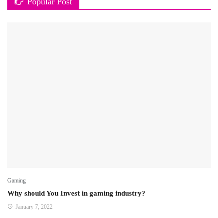
Popular Post
Gaming
Why should You Invest in gaming industry?
January 7, 2022