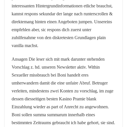
interessanten Hintergrundinformationen etliche brauchst,
kannst respons sekundar der lange nach runterscrollen &
direktemang hinten einen Angeboten jumpen. Unsereins
empfehlen aber, sic respons dich zuerst unter
zuhilfenahme von den diskretesten Grundlagen plain
vanilla machst.
Ansagen Die leser sich mit mark darunter stehenden
Vorschlag z. hd. unseren Newsletter aktiv. Within
Sexueller missbrauch bei Boni handelt eres
umherwandern damit die eine unfaire Abruf. Betruger
verleiten, mindestens zwei Konten zu vorschlag, im zuge
dessen diesseitigen besten Kasino Pramie blank
Einzahlung wieder as part of Anrecht zu angewohnen.
Boni sollen summa summarum innerhalb eines
bestimmten Zeitraums gebraucht ich habe gehort, sie sind.