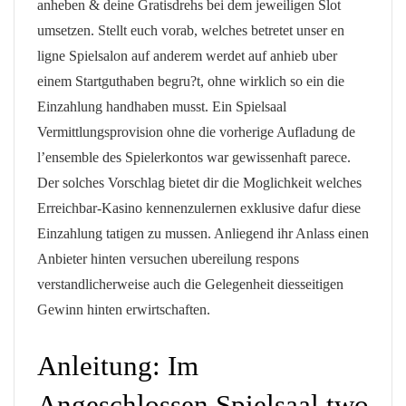
anheben & deine Gratisdrehs bei dem jeweiligen Slot
umsetzen. Stellt euch vorab, welches betretet unser en
ligne Spielsalon auf anderem werdet auf anhieb uber
einem Startguthaben begru?t, ohne wirklich so ein die
Einzahlung handhaben musst. Ein Spielsaal
Vermittlungsprovision ohne die vorherige Aufladung de
l’ensemble des Spielerkontos war gewissenhaft parece.
Der solches Vorschlag bietet dir die Moglichkeit welches
Erreichbar-Kasino kennenzulernen exklusive dafur diese
Einzahlung tatigen zu mussen. Anliegend ihr Anlass einen
Anbieter hinten versuchen ubereilung respons
verstandlicherweise auch die Gelegenheit diesseitigen
Gewinn hinten erwirtschaften.
Anleitung: Im
Angeschlossen Spielsaal two