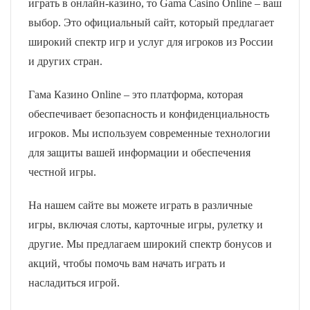
играть в онлайн-казино, то Gama Casino Online – ваш
выбор. Это официальный сайт, который предлагает
широкий спектр игр и услуг для игроков из России
и других стран.
Гама Казино Online – это платформа, которая
обеспечивает безопасность и конфиденциальность
игроков. Мы используем современные технологии
для защиты вашей информации и обеспечения
честной игры.
На нашем сайте вы можете играть в различные
игры, включая слоты, карточные игры, рулетку и
другие. Мы предлагаем широкий спектр бонусов и
акций, чтобы помочь вам начать играть и
насладиться игрой.