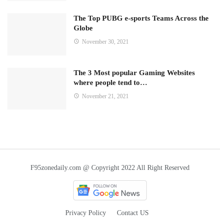
The Top PUBG e-sports Teams Across the
Globe
November 30, 2021
The 3 Most popular Gaming Websites
where people tend to…
November 21, 2021
F95zonedaily.com @ Copyright 2022 All Right Reserved
Privacy Policy
Contact US