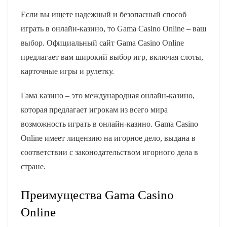
Если вы ищете надежный и безопасный способ
играть в онлайн-казино, то Gama Casino Online – ваш
выбор. Официальный сайт Gama Casino Online
предлагает вам широкий выбор игр, включая слоты,
карточные игры и рулетку.
Гама казино – это международная онлайн-казино,
которая предлагает игрокам из всего мира
возможность играть в онлайн-казино. Gama Casino
Online имеет лицензию на игорное дело, выдана в
соответствии с законодательством игорного дела в
стране.
Преимущества Gama Casino
Online