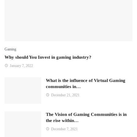
Gaming
Why should You Invest in gaming industry?
January 7, 2022
What is the influence of Virtual Gaming
communities in…
December 21, 2021
The Vision of Gaming Communities is in
the rise within…
December 7, 2021