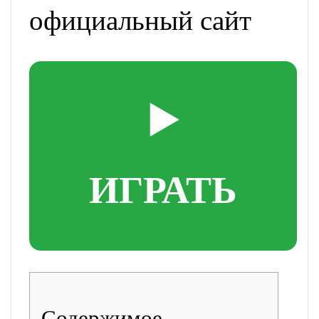
официальный сайт
▶️
ИГРАТЬ
Содержимое