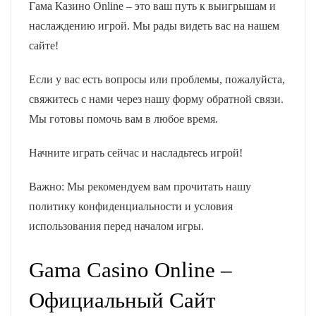
Гама Казино Online – это ваш путь к выигрышам и
наслаждению игрой. Мы рады видеть вас на нашем
сайте!
Если у вас есть вопросы или проблемы, пожалуйста,
свяжитесь с нами через нашу форму обратной связи.
Мы готовы помочь вам в любое время.
Начните играть сейчас и насладьтесь игрой!
Важно: Мы рекомендуем вам прочитать нашу
политику конфиденциальности и условия
использования перед началом игры.
Gama Casino Online –
Официальный Сайт