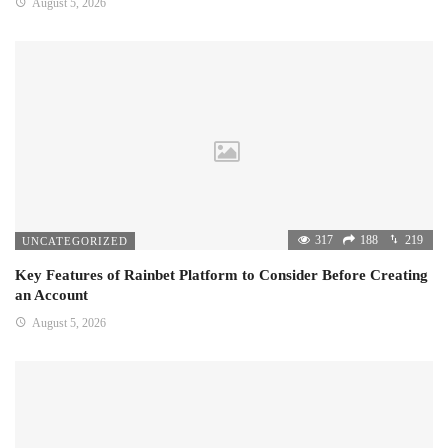
August 5, 2026
317
188
219
UNCATEGORIZED
Key Features of Rainbet Platform to Consider Before Creating
an Account
August 5, 2026