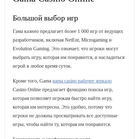
Большой выбор игр
Гама казино предлагает более 1 000 игр от ведущих
разработчиков, включая NetEnt, Microgaming и
Evolution Gaming. Это означает, что игроки могут
выбрать игру, которая им понравится, и насладиться
игрой в любое время суток.
Кроме того, Gama
gama casino рабочее зеркало
Casino Online предлагает функцию поиска игр,
которая позволяет игрокам быстро найти игру,
которая им интересна. Это удобно, потому что
игроки не должны просматривать все доступные
игры, чтобы найти ту, которая им понравится.