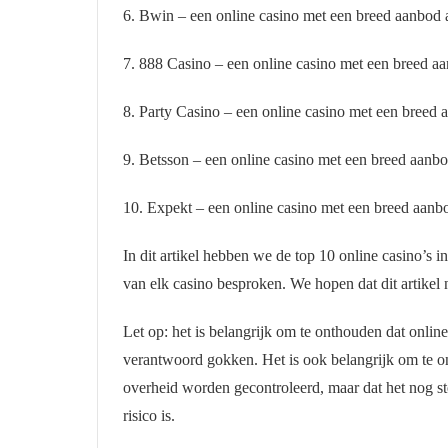
6. Bwin – een online casino met een breed aanbod a
7. 888 Casino – een online casino met een breed aa
8. Party Casino – een online casino met een breed 
9. Betsson – een online casino met een breed aanbo
10. Expekt – een online casino met een breed aanbo
In dit artikel hebben we de top 10 online casino’s
van elk casino besproken. We hopen dat dit artikel n
Let op: het is belangrijk om te onthouden dat online
verantwoord gokken. Het is ook belangrijk om te on
overheid worden gecontroleerd, maar dat het nog st
risico is.