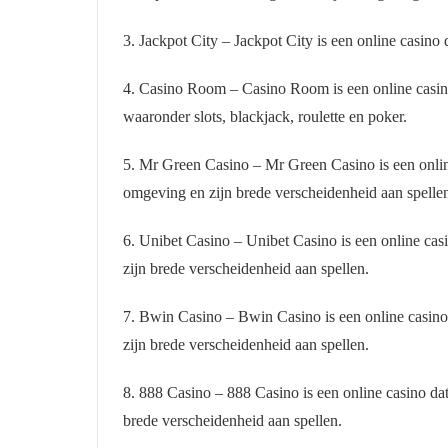
3. Jackpot City – Jackpot City is een online casino 
4. Casino Room – Casino Room is een online casino
waaronder slots, blackjack, roulette en poker.
5. Mr Green Casino – Mr Green Casino is een online
omgeving en zijn brede verscheidenheid aan spelle
6. Unibet Casino – Unibet Casino is een online casi
zijn brede verscheidenheid aan spellen.
7. Bwin Casino – Bwin Casino is een online casino 
zijn brede verscheidenheid aan spellen.
8. 888 Casino – 888 Casino is een online casino dat
brede verscheidenheid aan spellen.