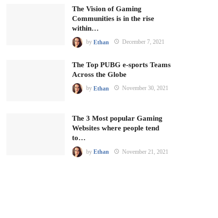
The Vision of Gaming
Communities is in the rise
within…
by
Ethan
December 7, 2021
The Top PUBG e-sports Teams
Across the Globe
by
Ethan
November 30, 2021
The 3 Most popular Gaming
Websites where people tend
to…
by
Ethan
November 21, 2021