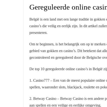
Gereguleerde online casi
België is een land met een lange traditie in gokken 
casino’s die veilig en eerlijk zijn. In dit artikel zu
presenteren.
Om te beginnen, is het belangrijk om op te merken 
gebied van gokken en casino’s. Dit betekent dat alle
gecontroleerd en gereguleerd door de Belgische ove
De top 10 gereguleerde online casino’s in België zij
1. Casino777 – Een van de meest populaire online c
spellen, waaronder slots, blackjack, roulette en poke
2. Betway Casino – Betway Casino is een andere po
aan spellen en een veilige en eerlijke omgeving.