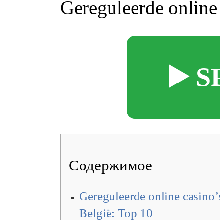
Gereguleerde online 
▶️ 
Содержимое
Gereguleerde online casino’
België: Top 10