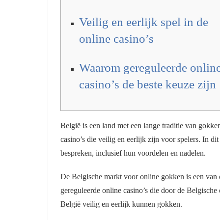
Veilig en eerlijk spel in de
online casino’s
Waarom gereguleerde onlin
casino’s de beste keuze zijn
België is een land met een lange traditie van gokken
casino’s die veilig en eerlijk zijn voor spelers. In d
bespreken, inclusief hun voordelen en nadelen.
De Belgische markt voor online gokken is een van d
gereguleerde online casino’s die door de Belgische 
België veilig en eerlijk kunnen gokken.