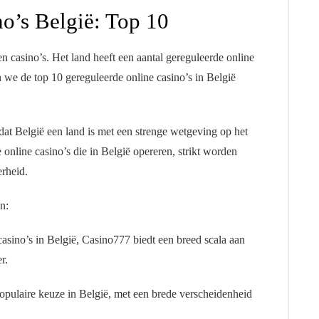
no’s België: Top 10
en casino’s. Het land heeft een aantal gereguleerde online
llen we de top 10 gereguleerde online casino’s in België
dat België een land is met een strenge wetgeving op het
 online casino’s die in België opereren, strikt worden
rheid.
n:
asino’s in België, Casino777 biedt een breed scala aan
r.
pulaire keuze in België, met een brede verscheidenheid