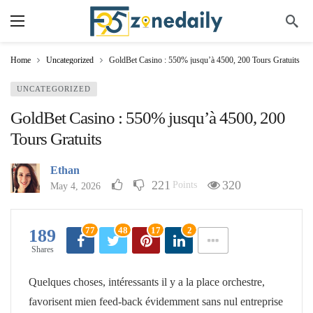
Home
Uncategorized
GoldBet Casino : 550% jusqu’à 4500, 200 Tours Gratuits
UNCATEGORIZED
GoldBet Casino : 550% jusqu’à 4500, 200
Tours Gratuits
Ethan
221
320
Points
May 4, 2026
77
48
17
2
189
Shares
Quelques choses, intéressants il y a la place orchestre,
favorisent mien feed-back évidemment sans nul entreprise