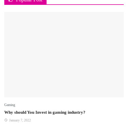
Gaming
Why should You Invest in gaming industry?
January 7, 2022