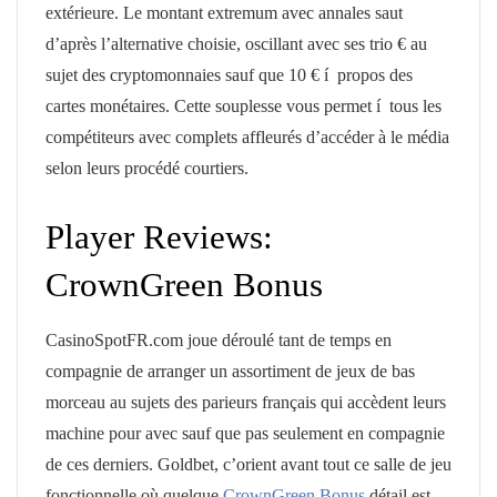
extérieure. Le montant extremum avec annales saut
d’après l’alternative choisie, oscillant avec ses trio € au
sujet des cryptomonnaies sauf que 10 € í propos des
cartes monétaires.
Cette souplesse vous permet í tous les
compétiteurs avec complets affleurés d’accéder à le média
selon leurs procédé courtiers.
Player Reviews:
CrownGreen Bonus
CasinoSpotFR.com joue déroulé tant de temps en
compagnie de arranger un assortiment de jeux de bas
morceau au sujets des parieurs français qui accèdent leurs
machine pour avec sauf que pas seulement en compagnie
de ces derniers. Goldbet, c’orient avant tout ce salle de jeu
fonctionnelle où quelque
CrownGreen Bonus
détail est