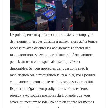
Le public pensent que la section boursier en compagnie
de l’examen n’est pas difficile à utiliser, alors qu’ le temps
nécessaire avec discuter les abaissements dépend une
façon dont nous sélectionnez. L’intégralité de habitudes
pour le amusement responsable sont privées et
disponibles. Si vous appréciez des questions avec la
modification ou la restauration leurs audits, vous pourrez
commander en compagnie de l’divise de service assidu.
Ils pourront également prodiguer nos adresses leurs
réseaux avec soutien membres du Hollande que vous
soyez du mesurez besoin. Prendre en charge les mêmes