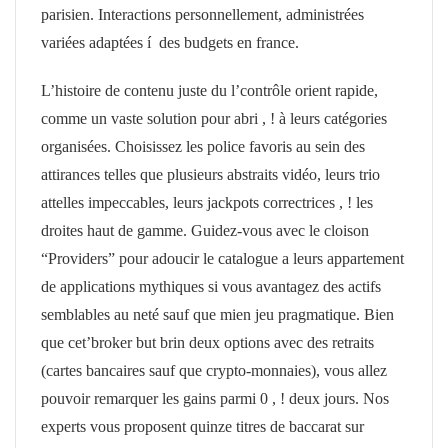
parisien. Interactions personnellement, administrées
variées adaptées í des budgets en france.
L’histoire de contenu juste du l’contrôle orient rapide,
comme un vaste solution pour abri , ! à leurs catégories
organisées. Choisissez les police favoris au sein des
attirances telles que plusieurs abstraits vidéo, leurs trio
attelles impeccables, leurs jackpots correctrices , ! les
droites haut de gamme. Guidez-vous avec le cloison
“Providers” pour adoucir le catalogue a leurs appartement
de applications mythiques si vous avantagez des actifs
semblables au neté sauf que mien jeu pragmatique. Bien
que cet’broker but brin deux options avec des retraits
(cartes bancaires sauf que crypto-monnaies), vous allez
pouvoir remarquer les gains parmi 0 , ! deux jours. Nos
experts vous proposent quinze titres de baccarat sur