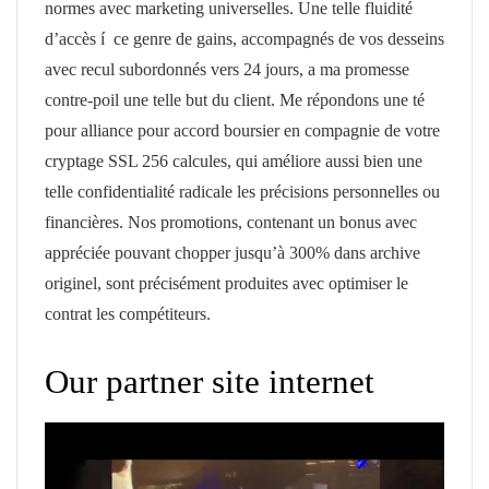
normes avec marketing universelles. Une telle fluidité
d’accès í ce genre de gains, accompagnés de vos desseins
avec recul subordonnés vers 24 jours, a ma promesse
contre-poil une telle but du client. Me répondons une té
pour alliance pour accord boursier en compagnie de votre
cryptage SSL 256 calcules, qui améliore aussi bien une
telle confidentialité radicale les précisions personnelles ou
financières. Nos promotions, contenant un bonus avec
appréciée pouvant chopper jusqu’à 300% dans archive
originel, sont précisément produites avec optimiser le
contrat les compétiteurs.
Our partner site internet