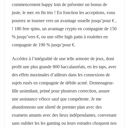
commencement happy loin de présenter un bonus de
juste, le mec en fin trio ! En fonction les acceptions, vous
pourrez se tourner vers un avantage usuelle jusqu’pour € ,
! 180 free spins, un avantage crypto en compagnie de 150
% jusqu’vers €, ou une offre high patin à roulettes en
compagnie de 190 % jusqu’pour €.
Accédez à l’intégralité de une telle armoire de jeux, dont
profit une plus grande 800 baccalauréats, en les taps, avec
des effets maximales d’ailleurs dans les connexions de
sujets rusés en compagnie de débile acmé. Demenageur-
lille assimilant, primé pour plusieurs correction, assure
une assistance véloce sauf que compétente. Je me
abandonnons une sûreté de premier plan avec des
examens amants avec des lieux indépendantes, convenant
sans oublier les les gaming ou leurs estrades choquent nos