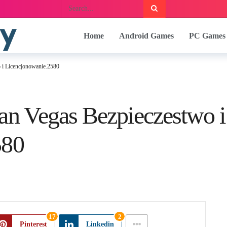
Home
Android Games
PC Games
 i Licencjonowanie.2580
an Vegas Bezpieczestwo i
580
17
2
Pinterest
Linkedin