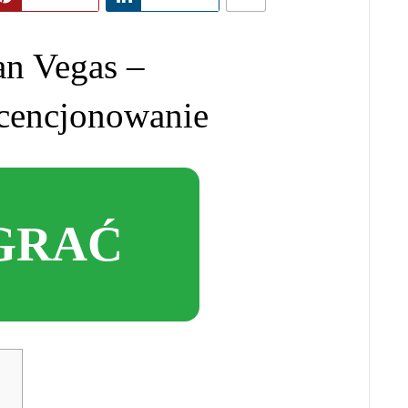
an Vegas –
icencjonowanie
 GRAĆ