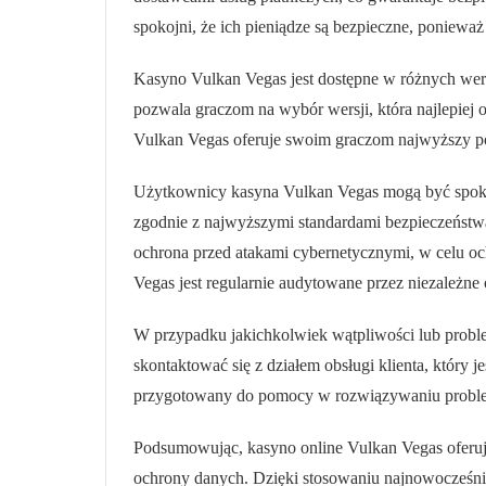
spokojni, że ich pieniądze są bezpieczne, poniewa
Kasyno Vulkan Vegas jest dostępne w różnych wers
pozwala graczom na wybór wersji, która najlepiej 
Vulkan Vegas oferuje swoim graczom najwyższy p
Użytkownicy kasyna Vulkan Vegas mogą być spokoj
zgodnie z najwyższymi standardami bezpieczeństwa.
ochrona przed atakami cybernetycznymi, w celu 
Vegas jest regularnie audytowane przez niezależne 
W przypadku jakichkolwiek wątpliwości lub prob
skontaktować się z działem obsługi klienta, który je
przygotowany do pomocy w rozwiązywaniu proble
Podsumowując, kasyno online Vulkan Vegas oferu
ochrony danych. Dzięki stosowaniu najnowocześnie