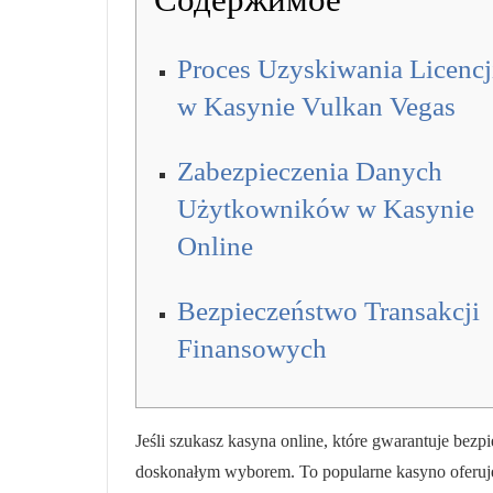
Proces Uzyskiwania Licencj
w Kasynie Vulkan Vegas
Zabezpieczenia Danych
Użytkowników w Kasynie
Online
Bezpieczeństwo Transakcji
Finansowych
Jeśli szukasz kasyna online, które gwarantuje bezp
doskonałym wyborem. To popularne kasyno oferuje s