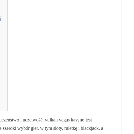
i
ieczeństwo i uczciwość, vulkan vegas kasyno jest
zeroki wybór gier, w tym sloty, ruletkę i blackjack, a