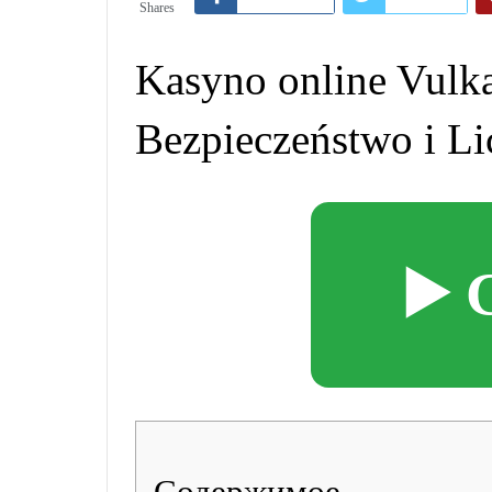
Shares
Kasyno online Vulk
Bezpieczeństwo i L
▶️
Содержимое