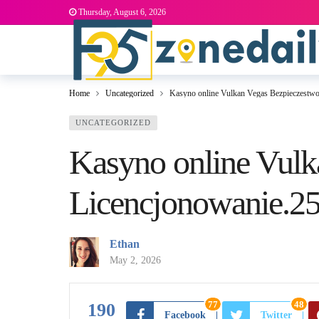
Thursday, August 6, 2026
Home
Uncategorized
Kasyno online Vulkan Vegas Bezpieczestwo
UNCATEGORIZED
Kasyno online Vulk
Licencjonowanie.2
Ethan
May 2, 2026
77
48
190
Facebook
Twitter