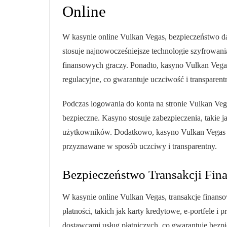
Online
W kasynie online Vulkan Vegas, bezpieczeństwo da
stosuje najnowocześniejsze technologie szyfrowan
finansowych graczy. Ponadto, kasyno Vulkan Vega
regulacyjne, co gwarantuje uczciwość i transparentn
Podczas logowania do konta na stronie Vulkan Veg
bezpieczne. Kasyno stosuje zabezpieczenia, takie j
użytkowników. Dodatkowo, kasyno Vulkan Vegas o
przyznawane w sposób uczciwy i transparentny.
Bezpieczeństwo Transakcji Fi
W kasynie online Vulkan Vegas, transakcje finans
płatności, takich jak karty kredytowe, e-portfel
dostawcami usług płatniczych, co gwarantuje bezp