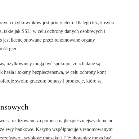
nych użytkowników jest priorytetem. Dlatego też, kasyno
ia, takie jak SSL, w celu ochrony danych osobowych i
s jest licencjonowane przez renomowane organy
ość gier.
as, użytkownicy mogą być spokojni, że ich dane są
ak hasła i tokeny bezpieczeństwa, w celu ochrony kont
feruje swoim graczom bonusy i promocje, które są
nansowych
owe są realizowane za pomocą najbezpieczniejszych metod
e i przelewy bankowe. Kasyno współpracuje z renomowanymi
ieczeństwo i szybkość transakcji. Użytkownicy mogą być