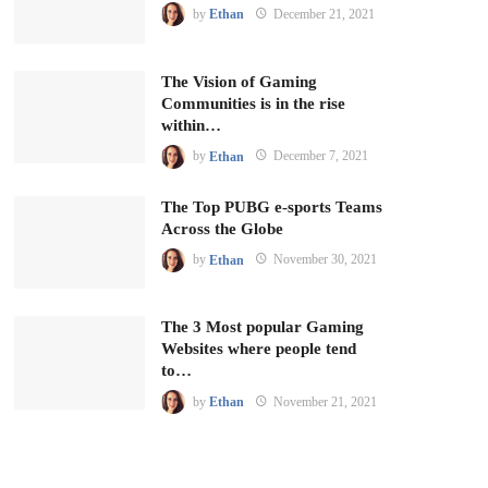
by
Ethan
December 21, 2021
The Vision of Gaming
Communities is in the rise
within…
by
Ethan
December 7, 2021
The Top PUBG e-sports Teams
Across the Globe
by
Ethan
November 30, 2021
The 3 Most popular Gaming
Websites where people tend
to…
by
Ethan
November 21, 2021