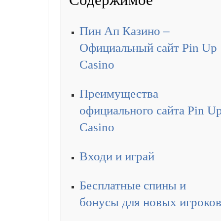
Пин Ап Казино –
Официальный сайт Pin Up
Casino
Преимущества
официального сайта Pin U
Casino
Входи и играй
Бесплатные спины и
бонусы для новых игроко