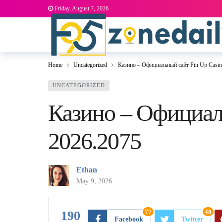
Friday, August 7, 2026
Home
Uncategorized
Казино – Официальный сайт Pin Up Casin
UNCATEGORIZED
Казино – Официаль
2026.2075
Ethan
May 9, 2026
77
48
190
Facebook
Twitter