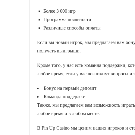
Более 3 000 игр
Программа лояльности
Различные способы оплаты
Если вы новый игрок, мы предлагаем вам бону
получать выигрыши.
Кроме того, у нас есть команда поддержки, ко
любое время, если у вас возникнут вопросы и
Бонус на первый депозит
Команда поддержки
Также, мы предлагаем вам возможность играть
любое время и в любом месте.
В Pin Up Casino мы ценим наших игроков и ст