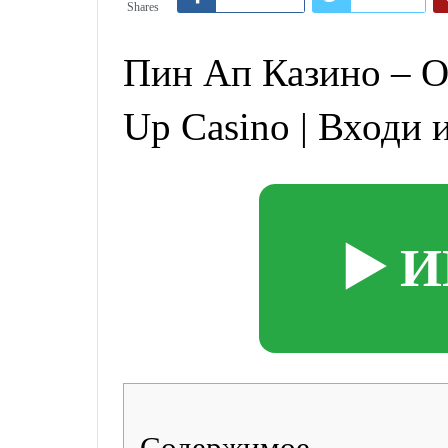
Shares
Пин Ап Казино – О
Up Casino | Входи 
▶️ 
Содержимое