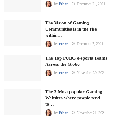
by
Ethan
December 21, 2021
The Vision of Gaming
Communities is in the rise
within…
by
Ethan
December 7, 2021
The Top PUBG e-sports Teams
Across the Globe
by
Ethan
November 30, 2021
The 3 Most popular Gaming
Websites where people tend
to…
by
Ethan
November 21, 2021