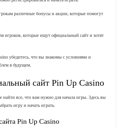
грокам различные бонусы и акции, которые помогут
для игроков, которые ищут официальный сайт и хотят
sino убедитесь, что вы знакомы с условиями и
блем в будущем.
альный сайт Pin Up Casino
 найти все, что вам нужно для начала игры. Здесь вы
ыбрать игру и начать играть.
айта Pin Up Casino