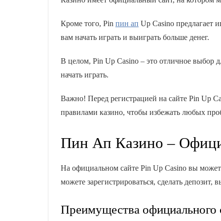
Кроме того, Pin
пин ап
Up Casino предлагает и
вам начать играть и выиграть больше денег.
В целом, Pin Up Casino – это отличное выбор 
начать играть.
Важно! Перед регистрацией на сайте Pin Up Ca
правилами казино, чтобы избежать любых про
Пин Ап Казино – Офици
На официальном сайте Pin Up Casino вы можете
можете зарегистрироваться, сделать депозит, в
Преимущества официального с