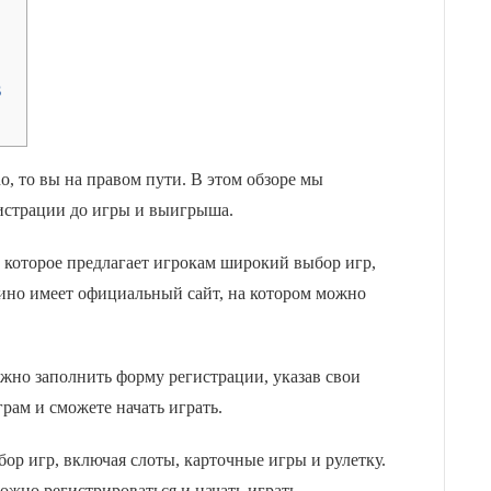
в
, то вы на правом пути. В этом обзоре мы
гистрации до игры и выигрыша.
, которое предлагает игрокам широкий выбор игр,
зино имеет официальный сайт, на котором можно
ужно заполнить форму регистрации, указав свои
рам и сможете начать играть.
ор игр, включая слоты, карточные игры и рулетку.
ожно регистрироваться и начать играть.