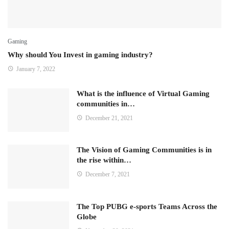
Gaming
Why should You Invest in gaming industry?
January 7, 2022
What is the influence of Virtual Gaming
communities in…
December 21, 2021
The Vision of Gaming Communities is in
the rise within…
December 7, 2021
The Top PUBG e-sports Teams Across the
Globe