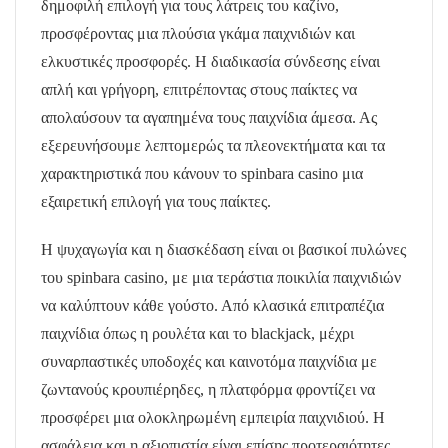
δημοφιλή επιλογή για τους λάτρεις του καζίνο,
προσφέροντας μια πλούσια γκάμα παιχνιδιών και
ελκυστικές προσφορές. Η διαδικασία σύνδεσης είναι
απλή και γρήγορη, επιτρέποντας στους παίκτες να
απολαύσουν τα αγαπημένα τους παιχνίδια άμεσα. Ας
εξερευνήσουμε λεπτομερώς τα πλεονεκτήματα και τα
χαρακτηριστικά που κάνουν το spinbara casino μια
εξαιρετική επιλογή για τους παίκτες.
Η ψυχαγωγία και η διασκέδαση είναι οι βασικοί πυλώνες
του spinbara casino, με μια τεράστια ποικιλία παιχνιδιών
να καλύπτουν κάθε γούστο. Από κλασικά επιτραπέζια
παιχνίδια όπως η ρουλέτα και το blackjack, μέχρι
συναρπαστικές υποδοχές και καινοτόμα παιχνίδια με
ζωντανούς κρουπιέρηδες, η πλατφόρμα φροντίζει να
προσφέρει μια ολοκληρωμένη εμπειρία παιχνιδιού. Η
ασφάλεια και η αξιοπιστία είναι επίσης προτεραιότητες,