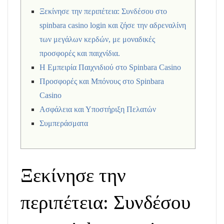
Ξεκίνησε την περιπέτεια: Συνδέσου στο
spinbara casino login και ζήσε την αδρεναλίνη
των μεγάλων κερδών, με μοναδικές
προσφορές και παιχνίδια.
Η Εμπειρία Παιχνιδιού στο Spinbara Casino
Προσφορές και Μπόνους στο Spinbara
Casino
Ασφάλεια και Υποστήριξη Πελατών
Συμπεράσματα
Ξεκίνησε την
περιπέτεια: Συνδέσου