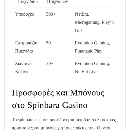
Παιχνιδιού
Παιχνιδιών
Υποδοχές
500+
NetEnt,
Microgaming, Play’n
GO
Επιτραπέζια
50+
Evolution Gaming,
Παιχνίδια
Pragmatic Play
Ζωντανό
30+
Evolution Gaming,
Καζίνο
NetEnt Live
Προσφορές και Μπόνους
στο Spinbara Casino
Το spinbara casino προσφέρει μια σειρά από ελκυστικές
προσφορές και μπόνους για τους παίκτες του. Οι νέοι