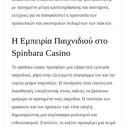
με προηγμένα μέτρα κρυπτογράφησης και αυστηρούς
ελέγχους για να διασφαλιστεί η προστασία των
προσωπικών και οικονομικών δεδομένων των παικτών.
Η Εμπειρία Παιχνιδιού στο
Spinbara Casino
Το spinbara casino προσφέρει μια εξαιρετική εμπειρία
παιχνιδιού, χάρη στην εξελιγμένη πλατφόρμα του και την
ευρεία γκάμα παιχνιδιών. Η πλοήγηση είναι εύκολη και
διαισθητική, επιτρέποντας στους παίκτες να βρίσκουν
γρήγορα τα αγαπημένα τους παιχνίδια. Η ποιότητα των
γραφικών και των ηχητικών εφέ είναι υψηλή,
δημιουργώντας μια ατμόσφαιρα ρεαλισμού και
ενθουσιασμού. Επιπλέον, το καζίνο προσφέρει μια σειρά