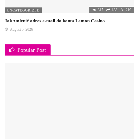
317
188
219
UNCATEGORIZED
Jak zmienić adres e-mail do konta Lemon Casino
August 5, 2026
Popular Post