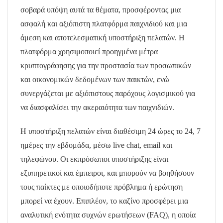
σοβαρά υπόψη αυτά τα θέματα, προσφέροντας μια
ασφαλή και αξιόπιστη πλατφόρμα παιχνιδιού και μια
άμεση και αποτελεσματική υποστήριξη πελατών. Η
πλατφόρμα χρησιμοποιεί προηγμένα μέτρα
κρυπτογράφησης για την προστασία των προσωπικών
και οικονομικών δεδομένων των παικτών, ενώ
συνεργάζεται με αξιόπιστους παρόχους λογισμικού για
να διασφαλίσει την ακεραιότητα των παιχνιδιών.
Η υποστήριξη πελατών είναι διαθέσιμη 24 ώρες το 24, 7
ημέρες την εβδομάδα, μέσω live chat, email και
τηλεφώνου. Οι εκπρόσωποι υποστήριξης είναι
εξυπηρετικοί και έμπειροι, και μπορούν να βοηθήσουν
τους παίκτες με οποιοδήποτε πρόβλημα ή ερώτηση
μπορεί να έχουν. Επιπλέον, το καζίνο προσφέρει μια
αναλυτική ενότητα συχνών ερωτήσεων (FAQ), η οποία