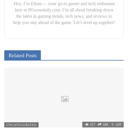
Hey, I’m Ethan — your go-to gamer and tech enthusiast
here at f95zonedaily.com. I’m all about breaking down
the latest in gaming trends, tech news, and reviews to
help you stay ahead of the game. Let’s level up together!
Related Posts
317
188
219
UNCATEGORIZED