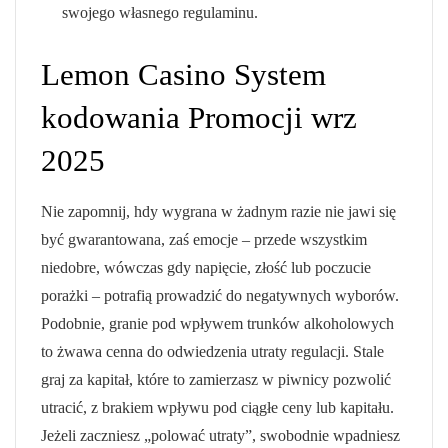
swojego własnego regulaminu.
Lemon Casino System
kodowania Promocji wrz
2025
Nie zapomnij, hdy wygrana w żadnym razie nie jawi się
być gwarantowana, zaś emocje – przede wszystkim
niedobre, wówczas gdy napięcie, złość lub poczucie
porażki – potrafią prowadzić do negatywnych wyborów.
Podobnie, granie pod wpływem trunków alkoholowych
to żwawa cenna do odwiedzenia utraty regulacji. Stale
graj za kapitał, które to zamierzasz w piwnicy pozwolić
utracić, z brakiem wpływu pod ciągłe ceny lub kapitału.
Jeżeli zaczniesz „polować utraty”, swobodnie wpadniesz