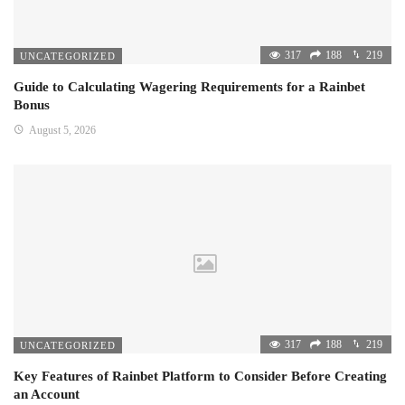
317
188
219
UNCATEGORIZED
Guide to Calculating Wagering Requirements for a Rainbet
Bonus
August 5, 2026
317
188
219
UNCATEGORIZED
Key Features of Rainbet Platform to Consider Before Creating
an Account