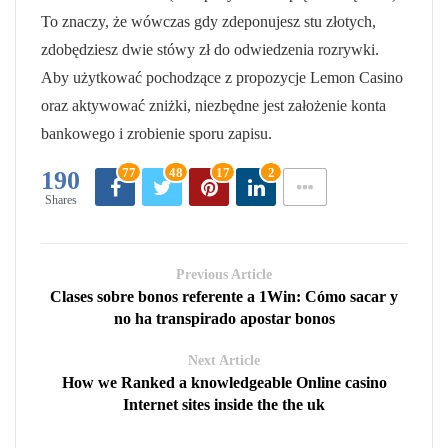
To znaczy, że wówczas gdy zdeponujesz stu złotych,
zdobędziesz dwie stówy zł do odwiedzenia rozrywki.
Aby użytkować pochodzące z propozycje Lemon Casino
oraz aktywować zniżki, niezbędne jest założenie konta
bankowego i zrobienie sporu zapisu​.
77
48
17
2
190
Shares
Previous Article
Clases sobre bonos referente a 1Win: Cómo sacar y
no ha transpirado apostar bonos
Next Article
How we Ranked a knowledgeable Online casino
Internet sites inside the the uk