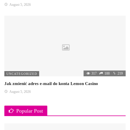
August 5, 2026
317
188
219
UNCATEGORIZED
Jak zmienić adres e-mail do konta Lemon Casino
August 5, 2026
Popular Post