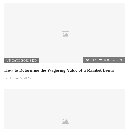
317
188
219
UNCATEGORIZED
How to Determine the Wagering Value of a Rainbet Bonus
August 5, 2026