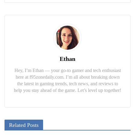
Ethan
Hey, I’m Ethan — your go-to gamer and tech enthusiast
here at f95zonedaily.com. I’m all about breaking down
the latest in gaming trends, tech news, and reviews to
help you stay ahead of the game. Let’s level up together!
Related Posts