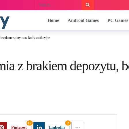
Home
Android Games
PC Games
ezpłatne spiny oraz kody atrakcyjne
a z brakiem depozytu, be
17
2
Pinterest
Linkedin