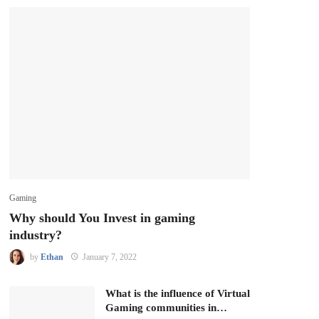
Gaming
Why should You Invest in gaming
industry?
by
Ethan
January 7, 2022
What is the influence of Virtual
Gaming communities in…