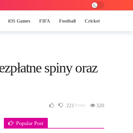
iOS Games
FIFA
Football
Cricket
zpłatne spiny oraz
221
320
Points
Popular Post