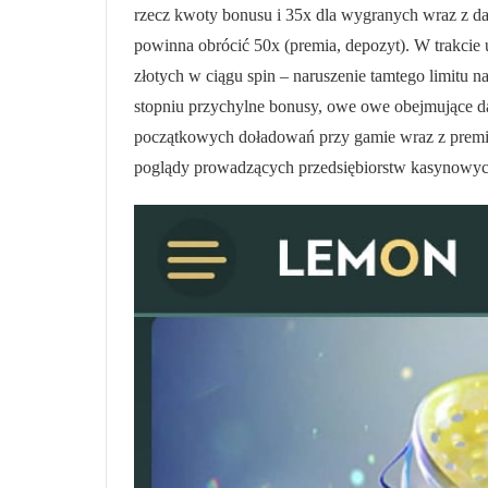
rzecz kwoty bonusu i 35x dla wygranych wraz z d
powinna obrócić 50x (premia, depozyt). W trakci
złotych w ciągu spin – naruszenie tamtego limitu
stopniu przychylne bonusy, owe owe obejmujące d
początkowych doładowań przy gamie wraz z premi
poglądy prowadzących przedsiębiorstw kasynowyc