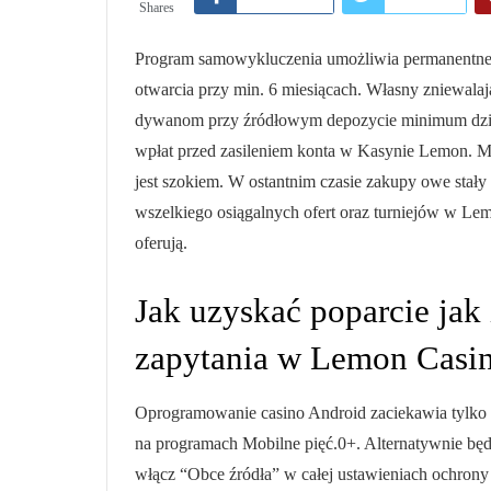
Shares
Program samowykluczenia umożliwia permanentne
otwarcia przy min. 6 miesiącach. Własny zniewalaj
dywanom przy źródłowym depozycie minimum dzie
wpłat przed zasileniem konta w Kasynie Lemon. M
jest szokiem. W ostantnim czasie zakupy owe stały 
wszelkiego osiągalnych ofert oraz turniejów w Lem
oferują.
Jak uzyskać poparcie jak
zapytania w Lemon Casin
Oprogramowanie casino Android zaciekawia tylko 
na programach Mobilne pięć.0+. Alternatywnie będ
włącz “Obce źródła” w całej ustawieniach ochron