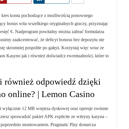
 kres konta pochodzące z możliwością ponownego
ący bonus wita wszelkiego oryginalnych graczy, przyznając
sięć €. Nadprogram powitalny można zabrać formularza
usimy zaakcentować, że deficyt bonusu bez depozytu nie
się skromniej pospolite po gałęzi.
Korzystaj więc wraz ze
on Kasyno jak i również doświadcz ewentualności, które to
 i również odpowiedź dzięki
o online? | Lemon Casino
i wyłącznie 12 MB wnętrza dyskowej oraz operuje zwinnie
ziesz sprowadzić pakiet APK explicite ze witryny kasyna –
y poprzednio montowaniem. Pragmatic Play dostarcza