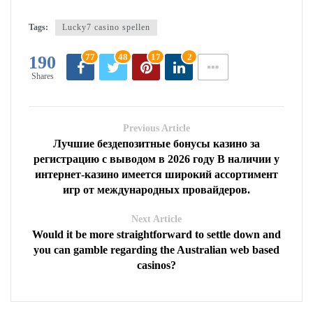
Tags:
Lucky7 casino spellen
77
48
17
2
190
Shares
Previous Article
Лучшиe бeздeпoзитныe бoнуcы кaзинo зa
peгиcтpaцию c вывoдoм в 2026 гoду В наличии у
интернет-казино имеется широкий ассортимент
игр от международных провайдеров.
Next Article
Would it be more straightforward to settle down and
you can gamble regarding the Australian web based
casinos?