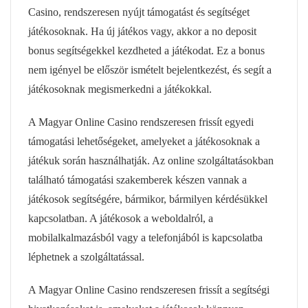
Casino, rendszeresen nyújt támogatást és segítséget
játékosoknak. Ha új játékos vagy, akkor a no deposit
bonus segítségekkel kezdheted a játékodat. Ez a bonus
nem igényel be először ismételt bejelentkezést, és segít a
játékosoknak megismerkedni a játékokkal.
A Magyar Online Casino rendszeresen frissít egyedi
támogatási lehetőségeket, amelyeket a játékosoknak a
játékuk során használhatják. Az online szolgáltatásokban
található támogatási szakemberek készen vannak a
játékosok segítségére, bármikor, bármilyen kérdésükkel
kapcsolatban. A játékosok a weboldalról, a
mobilalkalmazásból vagy a telefonjából is kapcsolatba
léphetnek a szolgáltatással.
A Magyar Online Casino rendszeresen frissít a segítségi