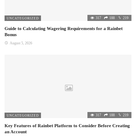
317
188
219
UNCATEGORIZED
Guide to Calculating Wagering Requirements for a Rainbet
Bonus
August 5, 2026
317
188
219
UNCATEGORIZED
Key Features of Rainbet Platform to Consider Before Creating
an Account