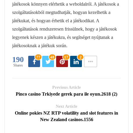
játékosok könnyen elérhetik a weboldalról. A játékosok a
szolgáltatásokból megtudhatják, hogyan kezelhetik a
játékukat, és hogyan érhetik el a játékodikat. A
szolgáltatások rendszeresen frissülnek, hogy a játékosok
legyenek készen a játékukra, és segítséget nyújtanak a
játékosoknak a játékuk során.
77
48
17
2
190
Shares
Previous Article
Pinco casino Trkiyede gerek para ile oyun.2618 (2)
Next Article
Online pokies NZ RTP volatility and slot features in
New Zealand casinos.1556