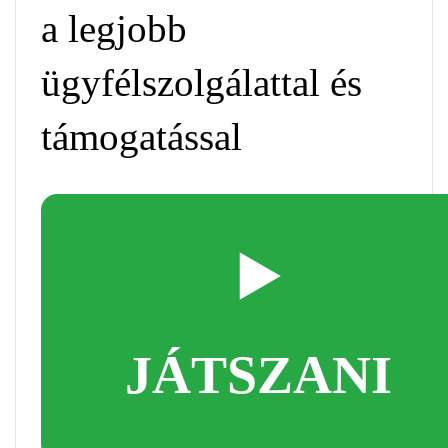
a legjobb
ügyfélszolgálattal és
támogatással
▶️
JÁTSZANI