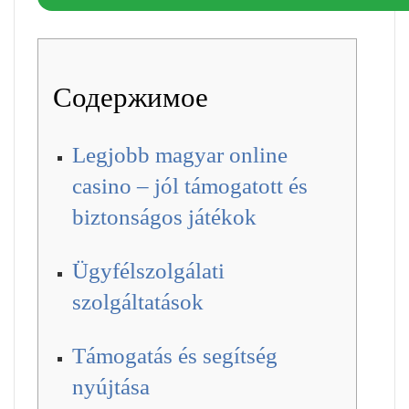
Содержимое
Legjobb magyar online
casino – jól támogatott és
biztonságos játékok
Ügyfélszolgálati
szolgáltatások
Támogatás és segítség
nyújtása