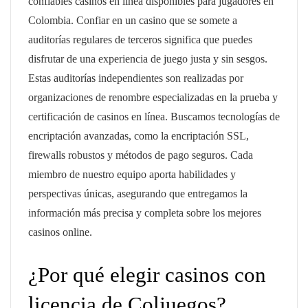
confiables casinos en línea disponibles para jugadores en
Colombia. Confiar en un casino que se somete a
auditorías regulares de terceros significa que puedes
disfrutar de una experiencia de juego justa y sin sesgos.
Estas auditorías independientes son realizadas por
organizaciones de renombre especializadas en la prueba y
certificación de casinos en línea. Buscamos tecnologías de
encriptación avanzadas, como la encriptación SSL,
firewalls robustos y métodos de pago seguros. Cada
miembro de nuestro equipo aporta habilidades y
perspectivas únicas, asegurando que entregamos la
información más precisa y completa sobre los mejores
casinos online.
¿Por qué elegir casinos con
licencia de Coljuegos?