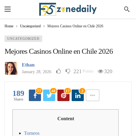
Home
Uncategorized
Mejores Casinos Online en Chile 2026
UNCATEGORIZED
Mejores Casinos Online en Chile 2026
Ethan
221
320
Points
January 28, 2026
77
48
17
2
189
Shares
Content
Torneos