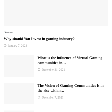
Gaming
Why should You Invest in gaming industry?
January 7, 2022
What is the influence of Virtual Gaming
communities in…
December 21, 2021
The Vision of Gaming Communities is in
the rise within…
December 7, 2021