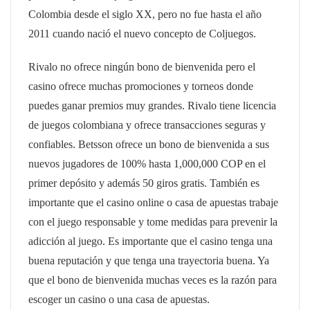
Colombia desde el siglo XX, pero no fue hasta el año
2011 cuando nació el nuevo concepto de Coljuegos.
Rivalo no ofrece ningún bono de bienvenida pero el
casino ofrece muchas promociones y torneos donde
puedes ganar premios muy grandes. Rivalo tiene licencia
de juegos colombiana y ofrece transacciones seguras y
confiables. Betsson ofrece un bono de bienvenida a sus
nuevos jugadores de 100% hasta 1,000,000 COP en el
primer depósito y además 50 giros gratis. También es
importante que el casino online o casa de apuestas trabaje
con el juego responsable y tome medidas para prevenir la
adicción al juego. Es importante que el casino tenga una
buena reputación y que tenga una trayectoria buena. Ya
que el bono de bienvenida muchas veces es la razón para
escoger un casino o una casa de apuestas.