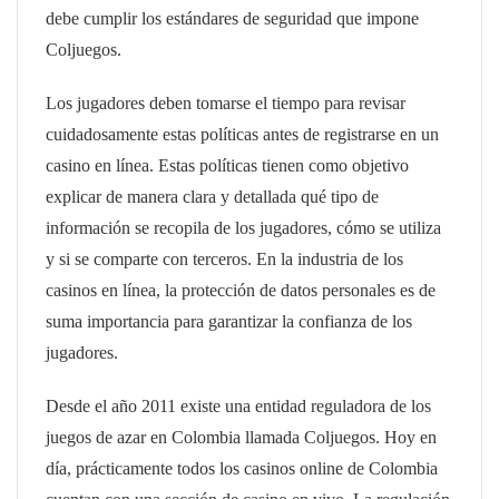
debe cumplir los estándares de seguridad que impone
Coljuegos.
Los jugadores deben tomarse el tiempo para revisar
cuidadosamente estas políticas antes de registrarse en un
casino en línea. Estas políticas tienen como objetivo
explicar de manera clara y detallada qué tipo de
información se recopila de los jugadores, cómo se utiliza
y si se comparte con terceros. En la industria de los
casinos en línea, la protección de datos personales es de
suma importancia para garantizar la confianza de los
jugadores.
Desde el año 2011 existe una entidad reguladora de los
juegos de azar en Colombia llamada Coljuegos. Hoy en
día, prácticamente todos los casinos online de Colombia