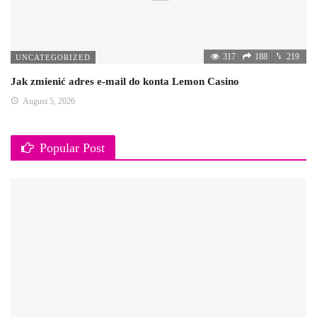
317
188
219
UNCATEGORIZED
Jak zmienić adres e-mail do konta Lemon Casino
August 5, 2026
Popular Post