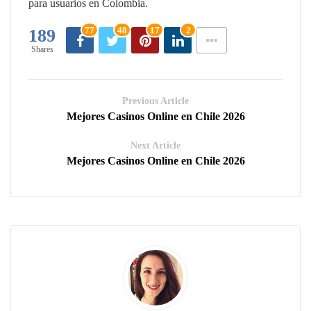
para usuarios en Colombia.
77
48
17
2
189
Shares
Previous Article
Mejores Casinos Online en Chile 2026
Next Article
Mejores Casinos Online en Chile 2026