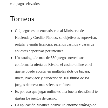
con pagos elevados.
Torneos
Coljuegos es un ente adscrito al Ministerio de
Hacienda y Crédito Público, su objetivo es supervisar,
regular y emitir licencias; para los casinos y casas de
apuestas deportivas por internet.
Un catálogo de más de 550 juegos novedosos
conforma la oferta de Rivalo, el casino online en el
que se puede apostar en múltiples slots de bacará,
ruleta, blackjack y alrededor de 100 títulos de los
juegos de mesa más selectos en línea.
Es por eso que jugar online es una buena decisión si te
gustan los juegos de casino.
La aplicación Mostbet incluye un enorme catálogo de