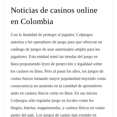
Noticias de casinos online
en Colombia
Con la finalidad de proteger al jugador, Coljuegos
autoriza a los operadores de juego para que ofrezcan un
catálogo de juegos de azar autorizados amplio para los
jugadores. Esta entidad tomó las riendas del juego en
línea proponiendo leyes de protección y legalidad sobre
los casinos en línea. Pero al pasar los años, los juegos de
casino fueron tomando mayor popularidad trayendo como
consecuencia un aumento en la cantidad de apostadores
tanto en casinos físicos como en línea. En sus inicios
Coljuegos sólo regulaba juego en locales como los
bingos, loterías, tragamonedas, y casinos físicos en varias
partes del país. Los juegos de casino han existido en