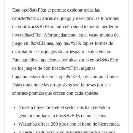
Esta opci&#xF3;n te permite explorar todas las
caracter&#xED;sticas del juego y descubrir las funciones
de bonificaci&#xF3;n, todo ello sin el temor de perder tu
inversi&#xF3;n. Afortunadamente, en el vasto mundo del
juego en l&#xED;nea, hay m&#xFA;ltiples formas de
disfrutar de estos juegos sin arriesgar un solo centavo.
Para aquellos impacientes por alcanzar la emoci&#xF3;n
de los juegos de bonificaci&#xF3;n, algunas
tragamonedas ofrecen la opci&#xF3;n de comprar bonos.
Estas tragamonedas progresivos son famosas por sus
enormes premios que crecen con cada apuesta.
Nuestra trayectoria en el sector nos ha ayudado a
generar confianza a trav&#xE9;s de un sistema.
Wazamba ofrece 200 giros con el bono de bienvenida.
En este listado exclusivo te mostraremos los casinos