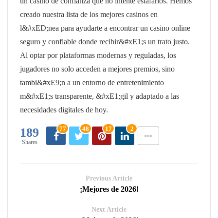
un casino de confianza que no intente estafarlos. Hemos
creado nuestra lista de los mejores casinos en
l&#xED;nea para ayudarte a encontrar un casino online
seguro y confiable donde recibir&#xE1;s un trato justo.
Al optar por plataformas modernas y reguladas, los
jugadores no solo acceden a mejores premios, sino
tambi&#xE9;n a un entorno de entretenimiento
m&#xE1;s transparente, &#xE1;gil y adaptado a las
necesidades digitales de hoy.
77
48
17
2
189
Shares
Previous Article
¡Mejores de 2026!
Next Article