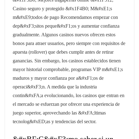
Casino seguro y protegido &#x1F4B0; M&#xE1;s
m&#xE9;todos de pago Recomendamos empezar con
dep&#xF3;sitos peque&#xF1;os y aumentar confianza
gradualmente. Algunos casinos nuevos ofrecen estos
bonos para atraer usuarios, pero siempre con requisitos de
apuesta (rollover) que debes cumplir antes de retirar
ganancias. Sin embargo, los casinos establecidos tienen
mayor historial comprobable, programas VIP m&#xE1;s
maduros y mayor confianza por a&#xF1;os de
operaci&#xF3;n. A medida que la industria
contin&#xFA;a evolucionando, los casinos que entran en
el mercado se esfuerzan por ofrecer una experiencia de
juego superior, aprovechando las &#xFA;ltimas
tecnolog&#xED;as y tendencias del sector.
&#xBF;C&#xF3;mo saber si un