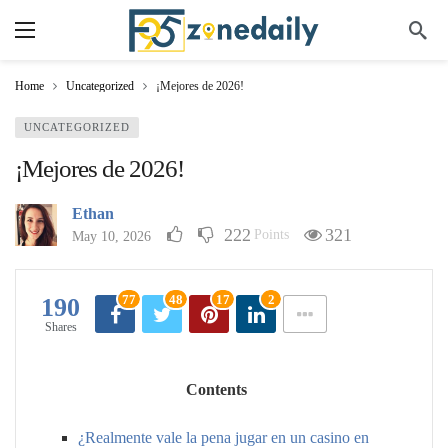
Home
Uncategorized
¡Mejores de 2026!
UNCATEGORIZED
¡Mejores de 2026!
Ethan
222
321
Points
May 10, 2026
77
48
17
2
190
Shares
Contents
¿Realmente vale la pena jugar en un casino en