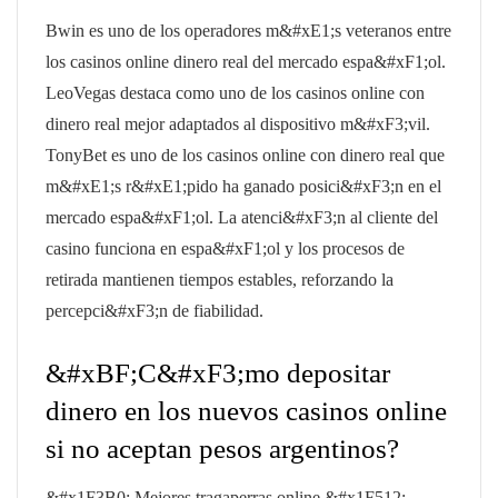
Bwin es uno de los operadores m&#xE1;s veteranos entre
los casinos online dinero real del mercado espa&#xF1;ol.
LeoVegas destaca como uno de los casinos online con
dinero real mejor adaptados al dispositivo m&#xF3;vil.
TonyBet es uno de los casinos online con dinero real que
m&#xE1;s r&#xE1;pido ha ganado posici&#xF3;n en el
mercado espa&#xF1;ol. La atenci&#xF3;n al cliente del
casino funciona en espa&#xF1;ol y los procesos de
retirada mantienen tiempos estables, reforzando la
percepci&#xF3;n de fiabilidad.
&#xBF;C&#xF3;mo depositar
dinero en los nuevos casinos online
si no aceptan pesos argentinos?
&#x1F3B0; Mejores tragaperras online &#x1F512;