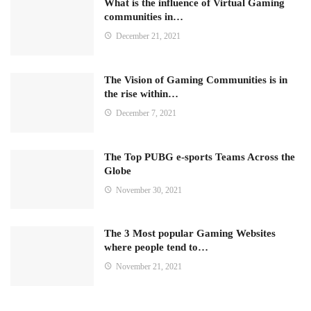
What is the influence of Virtual Gaming
communities in…
December 21, 2021
The Vision of Gaming Communities is in
the rise within…
December 7, 2021
The Top PUBG e-sports Teams Across the
Globe
November 30, 2021
The 3 Most popular Gaming Websites
where people tend to…
November 21, 2021