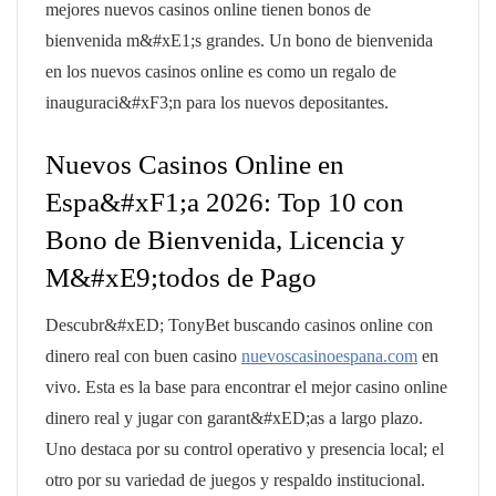
mejores nuevos casinos online tienen bonos de
bienvenida m&#xE1;s grandes. Un bono de bienvenida
en los nuevos casinos online es como un regalo de
inauguraci&#xF3;n para los nuevos depositantes.
Nuevos Casinos Online en
Espa&#xF1;a 2026: Top 10 con
Bono de Bienvenida, Licencia y
M&#xE9;todos de Pago
Descubr&#xED; TonyBet buscando casinos online con
dinero real con buen casino
nuevoscasinoespana.com
en
vivo. Esta es la base para encontrar el mejor casino online
dinero real y jugar con garant&#xED;as a largo plazo.
Uno destaca por su control operativo y presencia local; el
otro por su variedad de juegos y respaldo institucional.