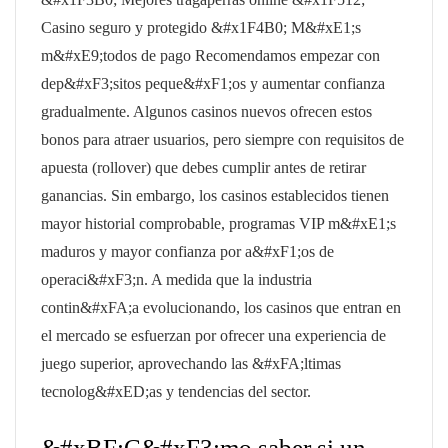
Casino seguro y protegido &#x1F4B0; M&#xE1;s
m&#xE9;todos de pago Recomendamos empezar con
dep&#xF3;sitos peque&#xF1;os y aumentar confianza
gradualmente. Algunos casinos nuevos ofrecen estos
bonos para atraer usuarios, pero siempre con requisitos de
apuesta (rollover) que debes cumplir antes de retirar
ganancias. Sin embargo, los casinos establecidos tienen
mayor historial comprobable, programas VIP m&#xE1;s
maduros y mayor confianza por a&#xF1;os de
operaci&#xF3;n. A medida que la industria
contin&#xFA;a evolucionando, los casinos que entran en
el mercado se esfuerzan por ofrecer una experiencia de
juego superior, aprovechando las &#xFA;ltimas
tecnolog&#xED;as y tendencias del sector.
&#xBF;C&#xF3;mo saber si un