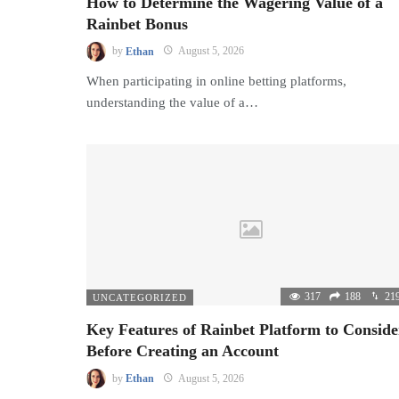
How to Determine the Wagering Value of a
Rainbet Bonus
by
Ethan
August 5, 2026
When participating in online betting platforms,
understanding the value of a…
317
188
21
UNCATEGORIZED
Key Features of Rainbet Platform to Conside
Before Creating an Account
by
Ethan
August 5, 2026