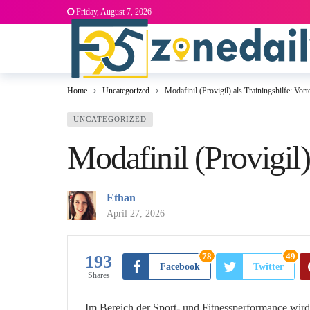
Friday, August 7, 2026
Home
Uncategorized
Modafinil (Provigil) als Trainingshilfe: Vor
UNCATEGORIZED
Modafinil (Provigil)
Ethan
April 27, 2026
78
49
193
Facebook
Twitter
Shares
Im Bereich der Sport- und Fitnessperformance wird