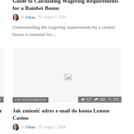
Guide to Calculating Wagering Requirements
for a Rainbet Bonus
by
Ethan
August 5, 2026
Understanding the wagering requirements for a rainbet
bonus is essential for…
9
317
188
219
UNCATEGORIZED
r
Jak zmienić adres e-mail do konta Lemon
Casino
by
Ethan
August 5, 2026