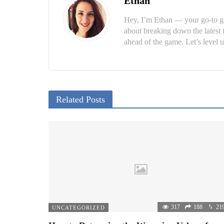
Ethan
Hey, I’m Ethan — your go-to ga
about breaking down the latest 
ahead of the game. Let’s level u
Related Posts
317
188
21
UNCATEGORIZED