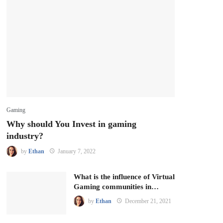
Gaming
Why should You Invest in gaming
industry?
by
Ethan
January 7, 2022
What is the influence of Virtual
Gaming communities in…
by
Ethan
December 21, 2021