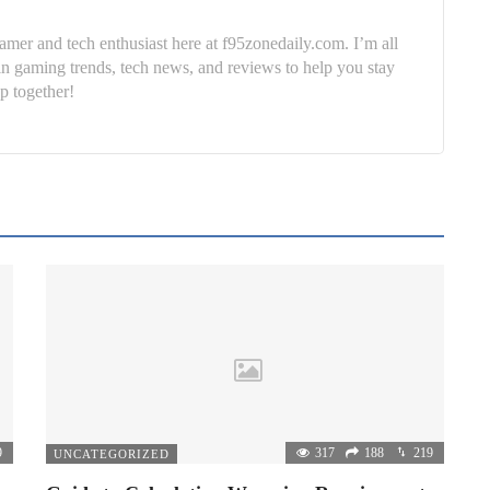
mer and tech enthusiast here at f95zonedaily.com. I’m all
in gaming trends, tech news, and reviews to help you stay
p together!
9
317
188
219
UNCATEGORIZED