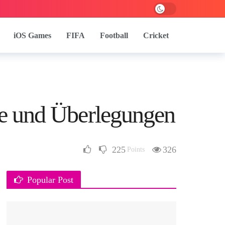
iOS Games
FIFA
Football
Cricket
eile und Überlegungen
225
326
Points
Popular Post