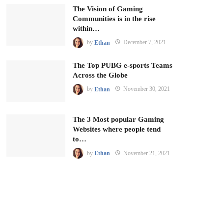
The Vision of Gaming
Communities is in the rise
within…
by
Ethan
December 7, 2021
The Top PUBG e-sports Teams
Across the Globe
by
Ethan
November 30, 2021
The 3 Most popular Gaming
Websites where people tend
to…
by
Ethan
November 21, 2021