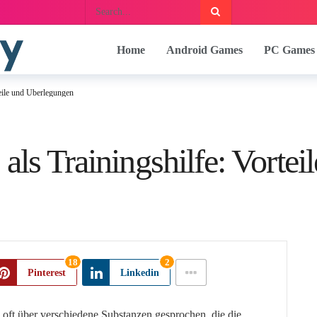
Home
Android Games
PC Games
teile und Überlegungen
 als Trainingshilfe: Vort
18
2
Pinterest
Linkedin
 oft über verschiedene Substanzen gesprochen, die die