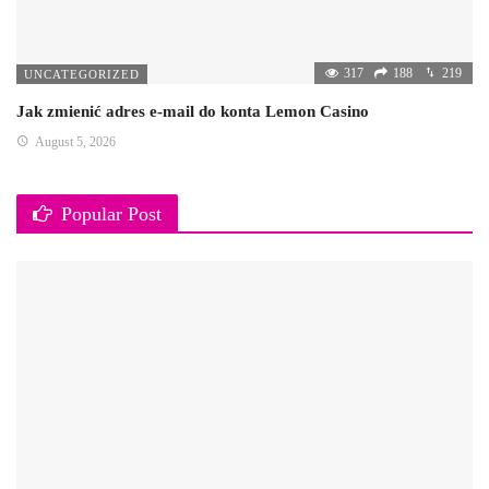
317
188
219
UNCATEGORIZED
Jak zmienić adres e-mail do konta Lemon Casino
August 5, 2026
Popular Post