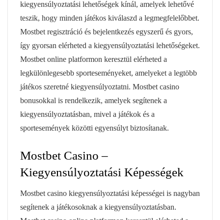
kiegyensúlyoztatási lehetőségek kínál, amelyek lehetővé
teszik, hogy minden játékos kiválaszd a legmegfelelőbbet.
Mostbet regisztráció és bejelentkezés egyszerű és gyors,
így gyorsan elérheted a kiegyensúlyoztatási lehetőségeket.
Mostbet online platformon keresztül elérheted a
legkülönlegesebb sporteseményeket, amelyeket a legtöbb
játékos szeretné kiegyensúlyoztatni. Mostbet casino
bonusokkal is rendelkezik, amelyek segítenek a
kiegyensúlyoztatásban, mivel a játékok és a
sportesemények közötti egyensúlyt biztosítanak.
Mostbet Casino –
Kiegyensúlyoztatási Képességek
Mostbet casino kiegyensúlyoztatási képességei is nagyban
segítenek a játékosoknak a kiegyensúlyoztatásban.