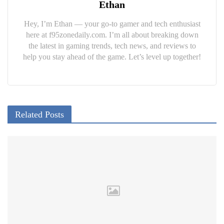
Ethan
Hey, I’m Ethan — your go-to gamer and tech enthusiast
here at f95zonedaily.com. I’m all about breaking down
the latest in gaming trends, tech news, and reviews to
help you stay ahead of the game. Let’s level up together!
Related Posts