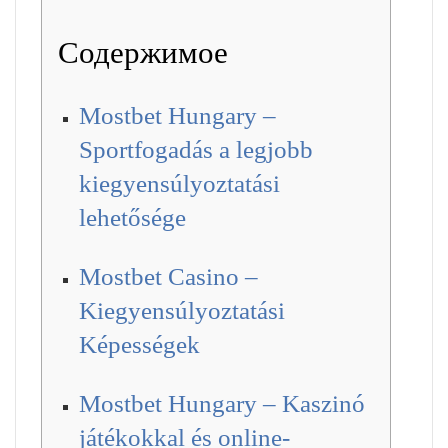
Содержимое
Mostbet Hungary –
Sportfogadás a legjobb
kiegyensúlyoztatási
lehetősége
Mostbet Casino –
Kiegyensúlyoztatási
Képességek
Mostbet Hungary – Kaszinó
játékokkal és online-