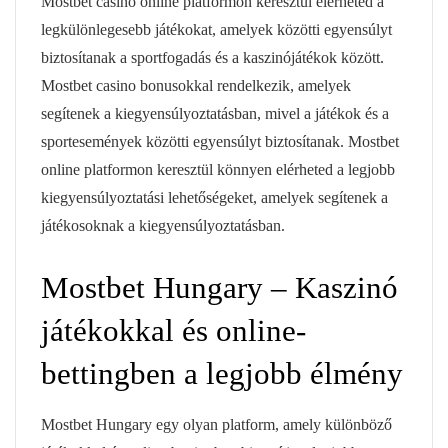
Mostbet casino online platformon keresztül elérheted a
legkülönlegesebb játékokat, amelyek közötti egyensúlyt
biztosítanak a sportfogadás és a kaszinójátékok között.
Mostbet casino bonusokkal rendelkezik, amelyek
segítenek a kiegyensúlyoztatásban, mivel a játékok és a
sportesemények közötti egyensúlyt biztosítanak. Mostbet
online platformon keresztül könnyen elérheted a legjobb
kiegyensúlyoztatási lehetőségeket, amelyek segítenek a
játékosoknak a kiegyensúlyoztatásban.
Mostbet Hungary – Kaszinó
játékokkal és online-
bettingben a legjobb élmény
Mostbet Hungary egy olyan platform, amely különböző