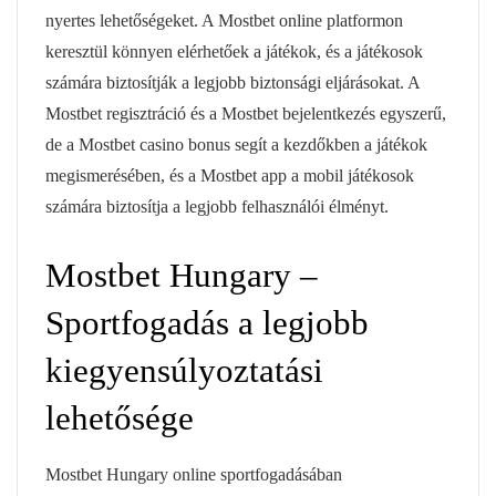
nyertes lehetőségeket. A Mostbet online platformon
keresztül könnyen elérhetőek a játékok, és a játékosok
számára biztosítják a legjobb biztonsági eljárásokat. A
Mostbet regisztráció és a Mostbet bejelentkezés egyszerű,
de a Mostbet casino bonus segít a kezdőkben a játékok
megismerésében, és a Mostbet app a mobil játékosok
számára biztosítja a legjobb felhasználói élményt.
Mostbet Hungary –
Sportfogadás a legjobb
kiegyensúlyoztatási
lehetősége
Mostbet Hungary online sportfogadásában