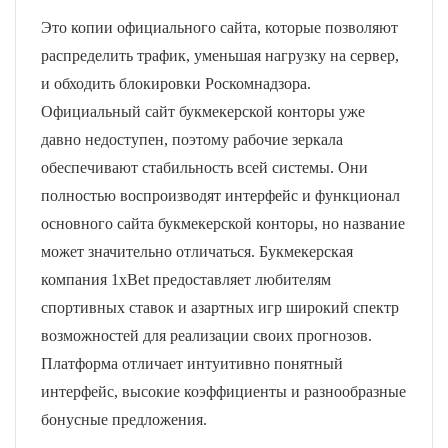
Это копии официального сайта, которые позволяют
распределить трафик, уменьшая нагрузку на сервер,
и обходить блокировки Роскомнадзора.
Официальный сайт букмекерской конторы уже
давно недоступен, поэтому рабочие зеркала
обеспечивают стабильность всей системы. Они
полностью воспроизводят интерфейс и функционал
основного сайта букмекерской конторы, но название
может значительно отличаться. Букмекерская
компания 1xBet предоставляет любителям
спортивных ставок и азартных игр широкий спектр
возможностей для реализации своих прогнозов.
Платформа отличает интуитивно понятный
интерфейс, высокие коэффициенты и разнообразные
бонусные предложения.