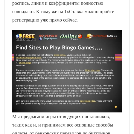
роспись, линия и коэффициенты полностью
совпадают. К тому же на 1хСтавка можно пройти
регистрацию уже прямо сейчас.
Мы предлагаем игры от ведущих поставщиков,
таких как и, и принимаем все основные способы
оплаты, от банковских переводов до биткойнов.