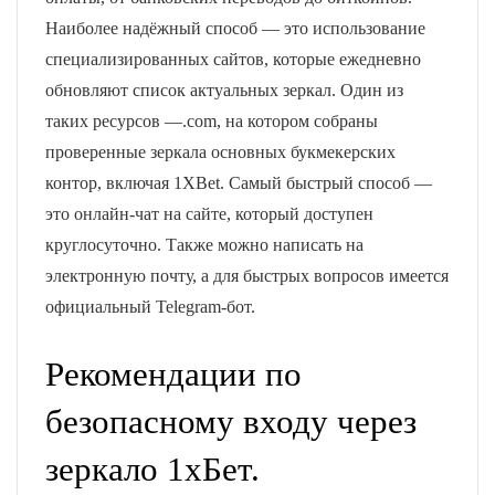
Наиболее надёжный способ — это использование
специализированных сайтов, которые ежедневно
обновляют список актуальных зеркал. Один из
таких ресурсов —.com, на котором собраны
проверенные зеркала основных букмекерских
контор, включая 1XBet. Самый быстрый способ —
это онлайн-чат на сайте, который доступен
круглосуточно. Также можно написать на
электронную почту, а для быстрых вопросов имеется
официальный Telegram-бот.
Рекомендации по
безопасному входу через
зеркало 1хБет.