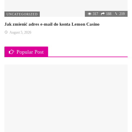
317
188
219
UNCATEGORIZED
Jak zmienić adres e-mail do konta Lemon Casino
August 5, 2026
Popular Post