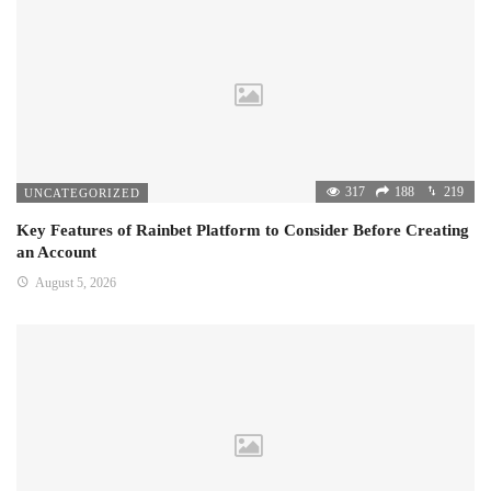
317
188
219
UNCATEGORIZED
Key Features of Rainbet Platform to Consider Before Creating
an Account
August 5, 2026