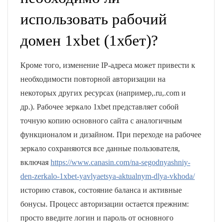
использовать рабочий
домен 1xbet (1хбет)?
Кроме того, изменение IP-адреса может привести к
необходимости повторной авторизации на
некоторых других ресурсах (например,.ru,.com и
др.). Рабочее зеркало 1xbet представляет собой
точную копию основного сайта с аналогичным
функционалом и дизайном. При переходе на рабочее
зеркало сохраняются все данные пользователя,
включая
https://www.canasin.com/na-segodnyashniy-
den-zerkalo-1xbet-yavlyaetsya-aktualnym-dlya-vkhoda/
историю ставок, состояние баланса и активные
бонусы. Процесс авторизации остается прежним:
просто введите логин и пароль от основного