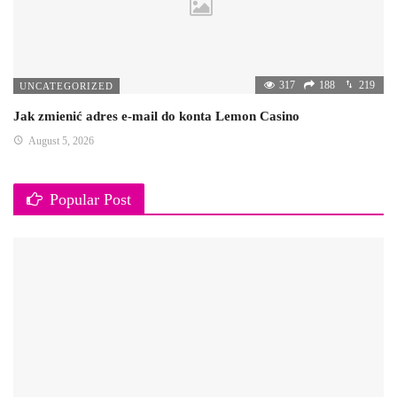
317
188
219
UNCATEGORIZED
Jak zmienić adres e-mail do konta Lemon Casino
August 5, 2026
Popular Post