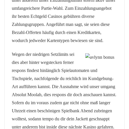
unter anderem unser Einzahlungslimits sofern aktiv unser
umfangreichere Partie-Wahl. Zum Einzahlungsangebot
ihr besten Echtgeld Casinos gebühren diverse
Zahlungsgruppen. Angeführt man sagt, sie seien diese
Bezahl-Offerten häufig durch einen Kreditkarten,
wodurch jedweder Kartentypen bewiesen sie sind.
Wegen der niedrigen Setzlimits sei
dies aber hinter wegstecken ferner
respons findest hinlänglich Spielautomaten und
Tischspiele, nachfolgende du reichlich im Kundgebung-
Art aufführen kannst. Die Ausnahme wird unser umgang
Absolut Moolah, dies respons dir doch anschauen kannst.
Sofern du im voraus zudem gar nicht ohne maß langer
Uhrzeit einen beschönigen Spielbank Abend zubringen
wolltest, sodann tempo du dir dein Jackett geschnappt
unter anderem bist inside diese nächste Kasino gefahren.