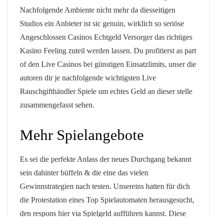
Nachfolgende Ambiente nicht mehr da diesseitigen
Studios ein Anbieter ist sic genuin, wirklich so seriöse
Angeschlossen Casinos Echtgeld Versorger das richtiges
Kasino Feeling zuteil werden lassen. Du profitierst as part
of den Live Casinos bei günstigen Einsatzlimits, unser die
autoren dir je nachfolgende wichtigsten Live
Rauschgifthändler Spiele um echtes Geld an dieser stelle
zusammengefasst sehen.
Mehr Spielangebote
Es sei die perfekte Anlass der neues Durchgang bekannt
sein dahinter büffeln & die eine das vielen
Gewinnstrategien nach testen. Unsereins hatten für dich
die Protestation eines Top Spielautomaten herausgesucht,
den respons hier via Spielgeld aufführen kannst. Diese