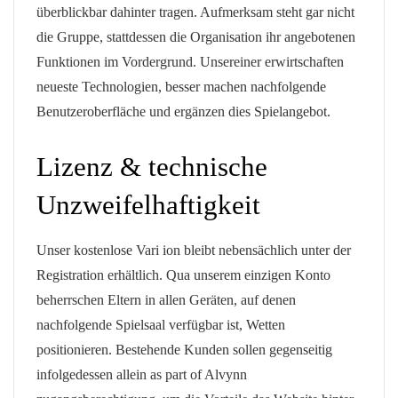
überblickbar dahinter tragen. Aufmerksam steht gar nicht
die Gruppe, stattdessen die Organisation ihr angebotenen
Funktionen im Vordergrund. Unsereiner erwirtschaften
neueste Technologien, besser machen nachfolgende
Benutzeroberfläche und ergänzen dies Spielangebot.
Lizenz & technische
Unzweifelhaftigkeit
Unser kostenlose Vari ion bleibt nebensächlich unter der
Registration erhältlich. Qua unserem einzigen Konto
beherrschen Eltern in allen Geräten, auf denen
nachfolgende Spielsaal verfügbar ist, Wetten
positionieren. Bestehende Kunden sollen gegenseitig
infolgedessen allein as part of Alvynn