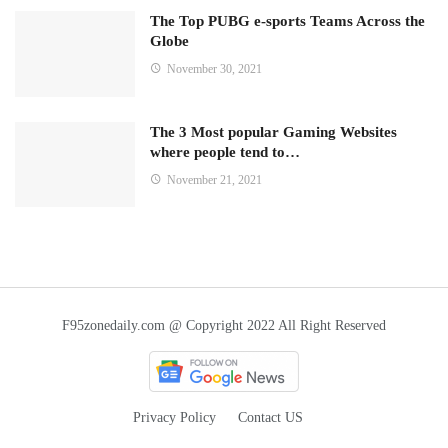
The Top PUBG e-sports Teams Across the
Globe
November 30, 2021
The 3 Most popular Gaming Websites
where people tend to…
November 21, 2021
F95zonedaily.com @ Copyright 2022 All Right Reserved
Privacy Policy
Contact US