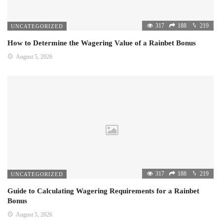
317
188
219
UNCATEGORIZED
How to Determine the Wagering Value of a Rainbet Bonus
August 5, 2026
317
188
219
UNCATEGORIZED
Guide to Calculating Wagering Requirements for a Rainbet
Bonus
August 5, 2026