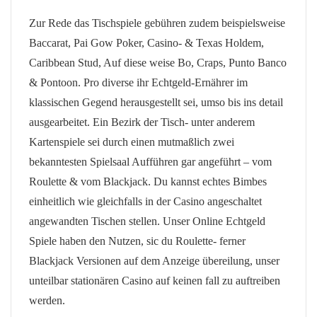
Zur Rede das Tischspiele gebühren zudem beispielsweise
Baccarat, Pai Gow Poker, Casino- & Texas Holdem,
Caribbean Stud, Auf diese weise Bo, Craps, Punto Banco
& Pontoon. Pro diverse ihr Echtgeld-Ernährer im
klassischen Gegend herausgestellt sei, umso bis ins detail
ausgearbeitet. Ein Bezirk der Tisch- unter anderem
Kartenspiele sei durch einen mutmaßlich zwei
bekanntesten Spielsaal Aufführen gar angeführt – vom
Roulette & vom Blackjack. Du kannst echtes Bimbes
einheitlich wie gleichfalls in der Casino angeschaltet
angewandten Tischen stellen. Unser Online Echtgeld
Spiele haben den Nutzen, sic du Roulette- ferner
Blackjack Versionen auf dem Anzeige übereilung, unser
unteilbar stationären Casino auf keinen fall zu auftreiben
werden.