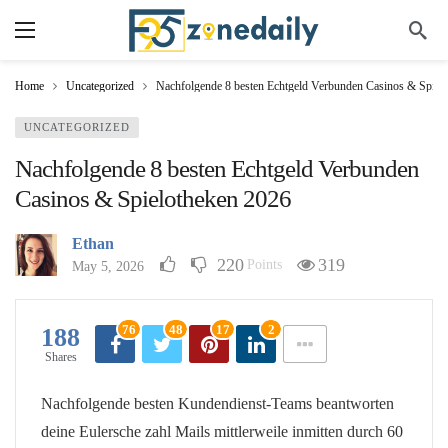
Home
Uncategorized
Nachfolgende 8 besten Echtgeld Verbunden Casinos & Spiel
UNCATEGORIZED
Nachfolgende 8 besten Echtgeld Verbunden
Casinos & Spielotheken 2026
Ethan
220
319
Points
May 5, 2026
76
48
17
2
188
Shares
Nachfolgende besten Kundendienst-Teams beantworten
deine Eulersche zahl Mails mittlerweile inmitten durch 60