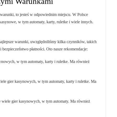
zymi Warunkami
ze warunki, to jesteś w odpowiednim miejscu. W Polsce
y kasynowe, w tym automaty, karty, ruletke i wiele innych.
najlepsze warunki, uwzględniliśmy kilka czynników, takich
a i bezpieczeństwo płatności. Oto nasze rekomendacje:
synowych, w tym automaty, karty i ruletke. Ma również
iele gier kasynowych, w tym automaty, karty i ruletke. Ma
e wiele gier kasynowych, w tym automaty. Ma również