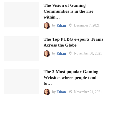
The Vision of Gaming
Communities is in the rise
within…
by
Ethan
December 7, 2021
The Top PUBG e-sports Teams
Across the Globe
by
Ethan
November 30, 2021
The 3 Most popular Gaming
Websites where people tend
to…
by
Ethan
November 21, 2021