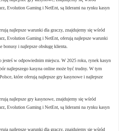
tarz, Evolution Gaming i NetEnt, są liderami na rynku kasyn
erują najlepsze warunki dla graczy, znajdujemy się wśród
tarz, Evolution Gaming i NetEnt, oferują najlepsze warunki
e bonusy i najlepsze obsługę klienta.
 to jesteś w odpowiednim miejscu. W 2025 roku, rynek kasyn
wybór najlepszego kasyna online może być trudny. W tym
olsce, które oferują najlepsze gry kasynowe i najlepsze
erują najlepsze gry kasynowe, znajdujemy się wśród
tarz, Evolution Gaming i NetEnt, są liderami na rynku kasyn
erują najlepsze warunki dla graczy, znajdujemy się wśród