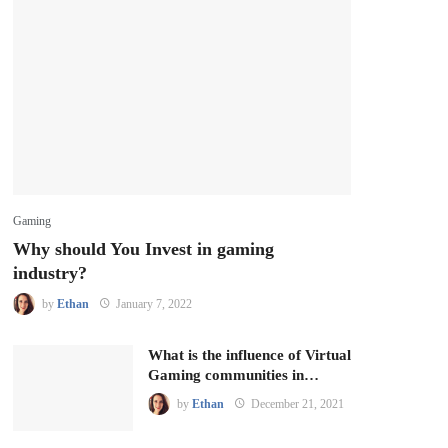
Gaming
Why should You Invest in gaming
industry?
by
Ethan
January 7, 2022
What is the influence of Virtual
Gaming communities in…
by
Ethan
December 21, 2021