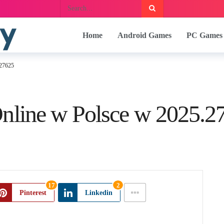
Home
Android Games
PC Games
.27625
nline w Polsce w 2025.2
17
2
Pinterest
Linkedin