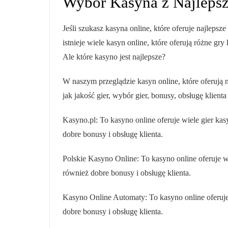
Wybór Kasyna z Najleps
Jeśli szukasz kasyna online, które oferuje najleps
istnieje wiele kasyn online, które oferują różne gr
Ale które kasyno jest najlepsze?
W naszym przeglądzie kasyn online, które oferują 
jak jakość gier, wybór gier, bonusy, obsługę klient
Kasyno.pl: To kasyno online oferuje wiele gier ka
dobre bonusy i obsługę klienta.
Polskie Kasyno Online: To kasyno online oferuje w
również dobre bonusy i obsługę klienta.
Kasyno Online Automaty: To kasyno online oferuj
dobre bonusy i obsługę klienta.