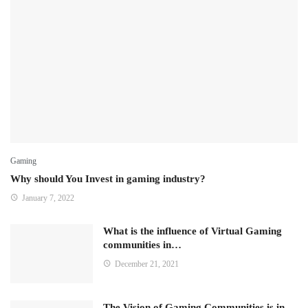
Gaming
Why should You Invest in gaming industry?
January 7, 2022
What is the influence of Virtual Gaming
communities in…
December 21, 2021
The Vision of Gaming Communities is in