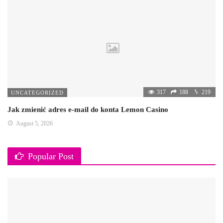
317
188
219
UNCATEGORIZED
Jak zmienić adres e-mail do konta Lemon Casino
August 5, 2026
Popular Post