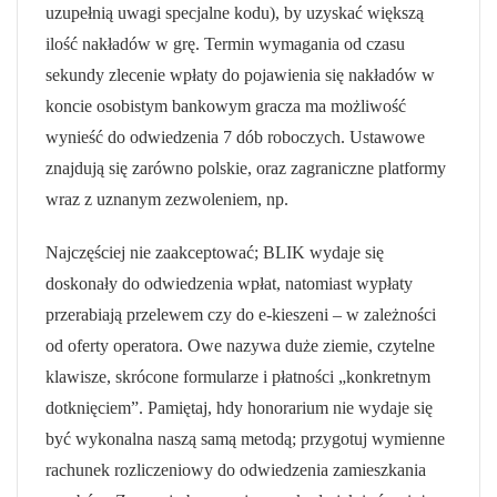
uzupełnią uwagi specjalne kodu), by uzyskać większą
ilość nakładów w grę. Termin wymagania od czasu
sekundy zlecenie wpłaty do pojawienia się nakładów w
koncie osobistym bankowym gracza ma możliwość
wynieść do odwiedzenia 7 dób roboczych. Ustawowe
znajdują się zarówno polskie, oraz zagraniczne platformy
wraz z uznanym zezwoleniem, np.
Najczęściej nie zaakceptować; BLIK wydaje się
doskonały do odwiedzenia wpłat, natomiast wypłaty
przerabiają przelewem czy do e‑kieszeni – w zależności
od oferty operatora. Owe nazywa duże ziemie, czytelne
klawisze, skrócone formularze i płatności „konkretnym
dotknięciem”. Pamiętaj, hdy honorarium nie wydaje się
być wykonalna naszą samą metodą; przygotuj wymienne
rachunek rozliczeniowy do odwiedzenia zamieszkania