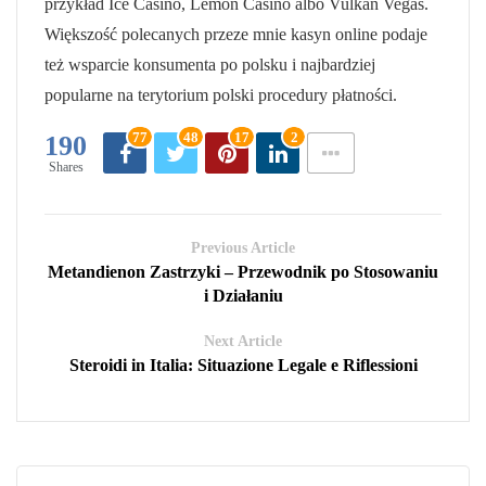
przykład Ice Casino, Lemon Casino albo Vulkan Vegas.
Większość polecanych przeze mnie kasyn online podaje
też wsparcie konsumenta po polsku i najbardziej
popularne na terytorium polski procedury płatności.
77
48
17
2
190
Shares
Previous Article
Metandienon Zastrzyki – Przewodnik po Stosowaniu
i Działaniu
Next Article
Steroidi in Italia: Situazione Legale e Riflessioni