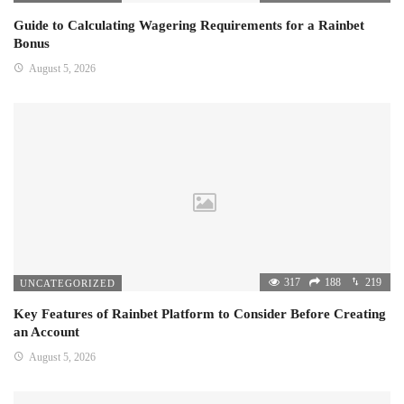
Guide to Calculating Wagering Requirements for a Rainbet
Bonus
August 5, 2026
317
188
219
UNCATEGORIZED
Key Features of Rainbet Platform to Consider Before Creating
an Account
August 5, 2026