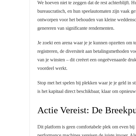
We hoeven niet te zeggen dat de rest achterblijft. H
bureaucratisch, en hun speelautomaten zijn vaak ge
ontworpen voor het behouden van kleine weddensch
genereren van significante rendementen.
Je zoekt een arena waar je je kunnen opzetten om t
registreren, de diversiteit aan betalingsmethoden vo
van je winsten – dit creëert een ongeëvenaarde dru
voordeel werkt.
Stop met het spelen bij plekken waar je je geld in s
is het kapitaal direct beschikbaar, klaar om opnieuw
Actie Vereist: De Breek
Dit platform is geen comfortabele plek om even bij
performance machines vereisen de juiste invoer. Als