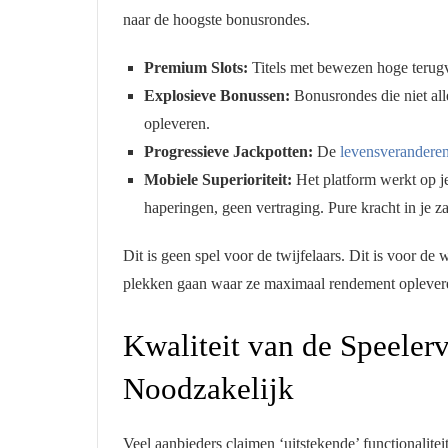
naar de hoogste bonusrondes.
Premium Slots:
Titels met bewezen hoge terugve
Explosieve Bonussen:
Bonusrondes die niet alle
opleveren.
Progressieve Jackpotten:
De
levensveranderen
Mobiele Superioriteit:
Het platform werkt op je
haperingen, geen vertraging. Pure kracht in je z
Dit is geen spel voor de twijfelaars. Dit is voor de
plekken gaan waar ze maximaal rendement opleveren
Kwaliteit van de Speele
Noodzakelijk
Veel aanbieders claimen ‘uitstekende’ functionalitei