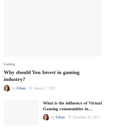
Gaming
Why should You Invest in gaming
industry?
by
Ethan
January 7, 2022
What is the influence of Virtual
Gaming communities in…
by
Ethan
December 21, 2021