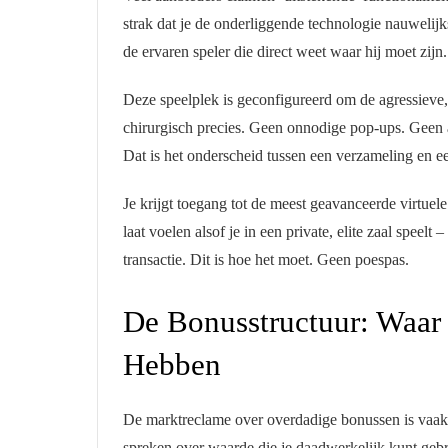
strak dat je de onderliggende technologie nauwelijk
de ervaren speler die direct weet waar hij moet zijn.
Deze speelplek is geconfigureerd om de agressieve, 
chirurgisch precies. Geen onnodige pop-ups. Geen a
Dat is het onderscheid tussen een verzameling en 
Je krijgt toegang tot de meest geavanceerde virtuele
laat voelen alsof je in een private, elite zaal speel
transactie. Dit is hoe het moet. Geen poespas.
De Bonusstructuur: Waar
Hebben
De marktreclame over overdadige bonussen is vaak h
spreken over waarde die je daadwerkelijk kunt gebru