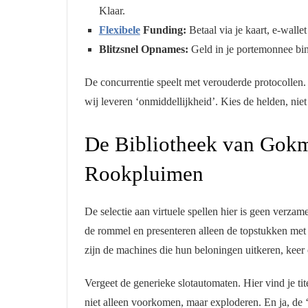
Klaar.
Flexibele
Funding:
Betaal via je kaart, e-walle
Blitzsnel Opnames:
Geld in je portemonnee bin
De concurrentie speelt met verouderde protocollen.
wij leveren ‘onmiddellijkheid’. Kies de helden, ni
De Bibliotheek van Gokm
Rookpluimen
De selectie aan virtuele spellen hier is geen verzame
de rommel en presenteren alleen de topstukken me
zijn de machines die hun beloningen uitkeren, keer 
Vergeet de generieke slotautomaten. Hier vind je tit
niet alleen voorkomen, maar exploderen. En ja, de ‘