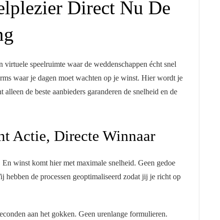
lplezier Direct Nu De
ng
en virtuele speelruimte waar de weddenschappen écht snel
orms waar je dagen moet wachten op je winst. Hier wordt je
t alleen de beste aanbieders garanderen de snelheid en de
nt Actie, Directe Winnaar
st. En winst komt hier met maximale snelheid. Geen gedoe
j hebben de processen geoptimaliseerd zodat jij je richt op
seconden aan het gokken. Geen urenlange formulieren.