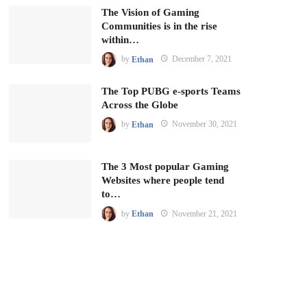
The Vision of Gaming
Communities is in the rise
within…
by
Ethan
December 7, 2021
The Top PUBG e-sports Teams
Across the Globe
by
Ethan
November 30, 2021
The 3 Most popular Gaming
Websites where people tend
to…
by
Ethan
November 21, 2021