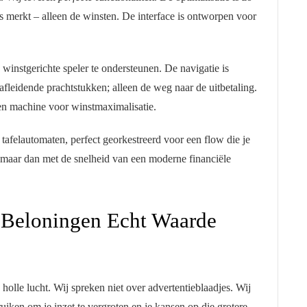
s merkt – alleen de winsten. De interface is ontworpen voor
winstgerichte speler te ondersteunen. De navigatie is
fleidende prachtstukken; alleen de weg naar de uitbetaling.
een machine voor winstmaximalisatie.
 tafelautomaten, perfect georkestreerd voor een flow die je
t – maar dan met de snelheid van een moderne financiële
 Beloningen Echt Waarde
olle lucht. Wij spreken niet over advertentieblaadjes. Wij
iken om je inzet te vergroten en je kansen op die grotere