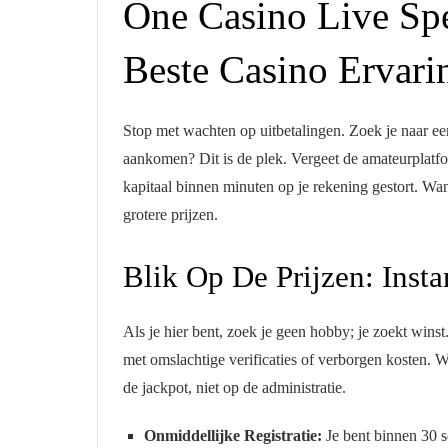
One Casino Live Spe
Beste Casino Ervari
Stop met wachten op uitbetalingen. Zoek je naar e
aankomen? Dit is de plek. Vergeet de amateurplatf
kapitaal binnen minuten op je rekening gestort. Wan
grotere prijzen.
Blik Op De Prijzen: Insta
Als je hier bent, zoek je geen hobby; je zoekt win
met omslachtige verificaties of verborgen kosten. Wi
de jackpot, niet op de administratie.
Onmiddellijke Registratie:
Je bent binnen 30 