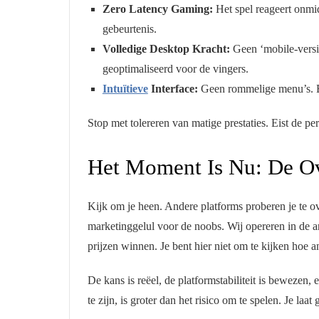
Zero Latency Gaming:
Het spel reageert onmidd
gebeurtenis.
Volledige Desktop Kracht:
Geen ‘mobile-versie
geoptimaliseerd voor de vingers.
Intuïtieve
Interface:
Geen rommelige menu’s. Elk
Stop met tolereren van matige prestaties. Eist de perf
Het Moment Is Nu: De Ov
Kijk om je heen. Andere platforms proberen je te ov
marketinggelul voor de noobs. Wij opereren in de 
prijzen winnen. Je bent hier niet om te kijken hoe a
De kans is reëel, de platformstabiliteit is bewezen,
te zijn, is groter dan het risico om te spelen. Je laat 