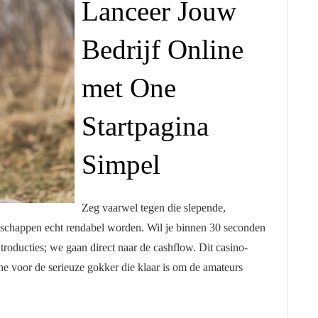
Lanceer Jouw
Bedrijf Online
met One
Startpagina
Simpel
Zeg vaarwel tegen die slepende,
nschappen echt rendabel worden. Wil je binnen 30 seconden
ntroducties; we gaan direct naar de cashflow. Dit casino-
ne voor de serieuze gokker die klaar is om de amateurs