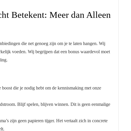
ht Betekent: Meer dan Alleen
nbiedingen die net genoeg zijn om je te laten hangen. Wij
kelijk voeden. Wij begrijpen dat een bonus waardevol moet
ding.
e boost die je nodig hebt om de kennismaking met onze
stroom. Blijf spelen, blijven winnen. Dit is geen eenmalige
a’s zijn geen papieren tijger. Het vertaalt zich in concrete
lt.