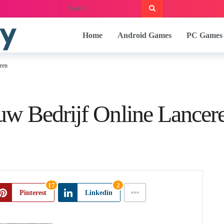
Home
Android Games
PC Games
ren
uw Bedrijf Online Lancer
17
2
Pinterest
Linkedin