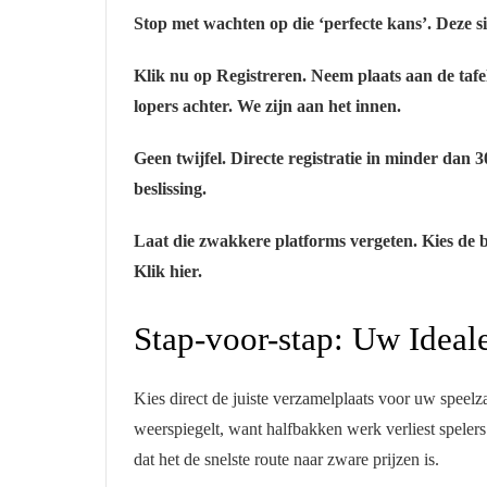
Stop met wachten op die ‘perfecte kans’. Deze si
Klik nu op Registreren. Neem plaats aan de tafe
lopers achter. We zijn aan het innen.
Geen twijfel. Directe registratie in minder dan 
beslissing.
Laat die zwakkere platforms vergeten. Kies de 
Klik hier.
Stap-voor-stap: Uw Ideal
Kies direct de juiste verzamelplaats voor uw speel
weerspiegelt, want halfbakken werk verliest spelers
dat het de snelste route naar zware prijzen is.