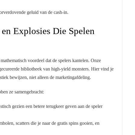
 oorverdovende geluid van de cash-in.
 en Explosies Die Spelen
n mathematisch voordeel dat de spelers kantelen. Onze
gecureerde bibliotheek van high-yield monsters. Hier vind je
istiek bewijzen, niet alleen de marketingafdeling.
bben ze samengebracht:
tistisch gezien een betere terugkeer geven aan de speler
olen, scatters die je naar de gratis spins gooien, en