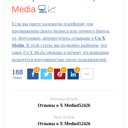
Media
💻📈
Если вы ищете надежную платформу для
продвижения своего бизнеса или личного бренда,
Up X
то, безусловно, интересуетесь отзывами о
Media
. В этой статье мы подробно разберем, что
такое
Up X Media отзывы
и почему эта компания
пользуется популярностью среди пользователей.
76
48
17
2
188
Shares
Previous Article
Отзывы о X Media452426
Next Article
Отзывы о X Media452426