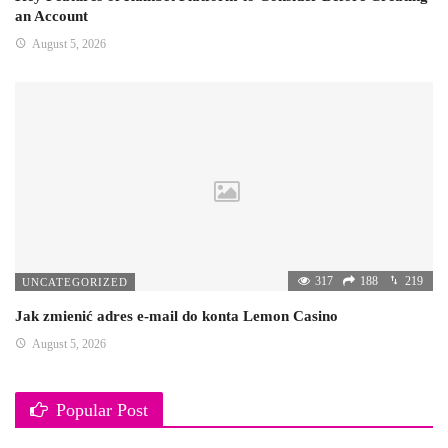
an Account
August 5, 2026
317
188
219
UNCATEGORIZED
Jak zmienić adres e-mail do konta Lemon Casino
August 5, 2026
Popular Post