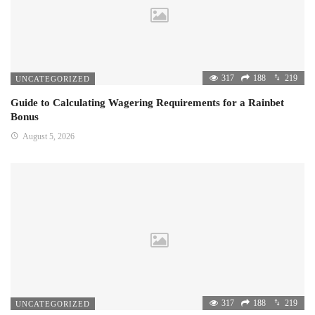
317
188
219
UNCATEGORIZED
Guide to Calculating Wagering Requirements for a Rainbet
Bonus
August 5, 2026
317
188
219
UNCATEGORIZED