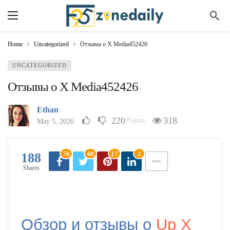
Home
Uncategorized
Отзывы о X Media452426
UNCATEGORIZED
Отзывы о X Media452426
Ethan
220
318
Points
May 5, 2026
76
48
17
2
188
Shares
Обзор и отзывы о
Up X