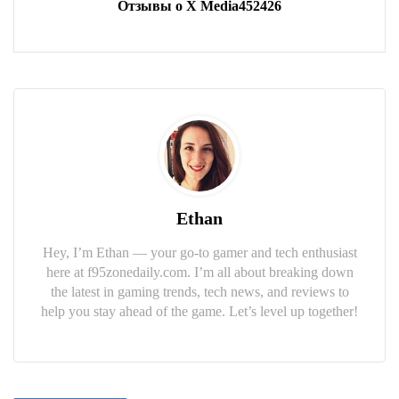
Отзывы о X Media452426
Ethan
Hey, I’m Ethan — your go-to gamer and tech enthusiast
here at f95zonedaily.com. I’m all about breaking down
the latest in gaming trends, tech news, and reviews to
help you stay ahead of the game. Let’s level up together!