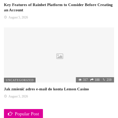
Key Features of Rainbet Platform to Consider Before Creating
an Account
August 5, 2026
317
188
219
UNCATEGORIZED
Jak zmienić adres e-mail do konta Lemon Casino
August 5, 2026
Popular Post