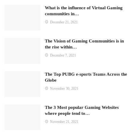
What is the influence of Virtual Gaming
communities in…
December 21, 2021
The Vision of Gaming Communities is in
the rise within…
December 7, 2021
The Top PUBG e-sports Teams Across the
Globe
November 30, 2021
The 3 Most popular Gaming Websites
where people tend to…
November 21, 2021