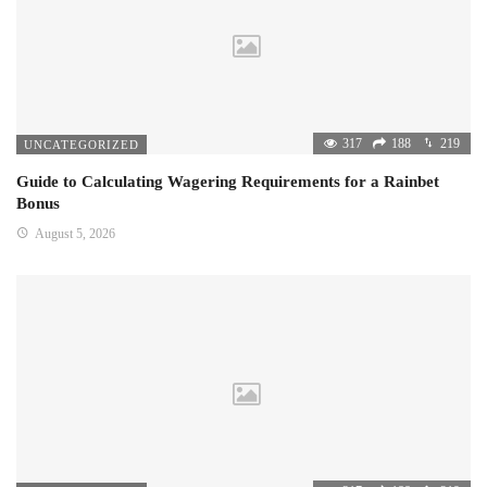
317
188
219
UNCATEGORIZED
Guide to Calculating Wagering Requirements for a Rainbet
Bonus
August 5, 2026