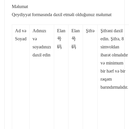
Məlumat
Qeydiyyat formasında daxil etməli olduğunuz məlumat
Ad və
Adınızı
Elan
Elan
Şifrə
Şifrəni daxil
Soyad
və
号
号
edin. Şifrə, 8
soyadınızı
码
码
simvoldan
daxil edin
ibarət olmalıdır
və minimum
bir hərf və bir
rəqəm
barındırmalıdır.