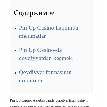
Содержимое
Pin Up Casino haqqında
məlumatlar
Pin Up Casino-da
qeydiyyatdan keçmək
Qeydiyyat formasının
doldurma
Pin Up Casino Azərbaycanda populyarlaşan onlayn
kazino platformasıdır. Pin Up giriş sayesinde oyunçu