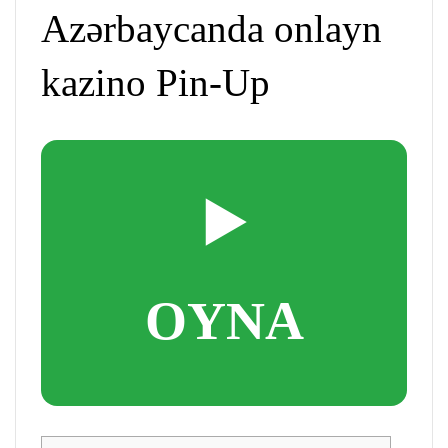
Azərbaycanda onlayn
kazino Pin-Up
▶️
OYNA