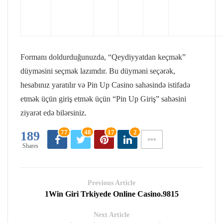
Formanı doldurduğunuzda, “Qeydiyyatdan keçmək”
düyməsini seçmək lazımdır. Bu düyməni seçərək,
hesabınız yaratılır və Pin Up Casino sahəsində istifadə
etmək üçün giriş etmək üçün “Pin Up Giriş” sahəsini
ziyarət edə bilərsiniz.
77
48
17
2
189
Shares
Previous Article
1Win Giri Trkiyede Online Casino.9815
Next Article