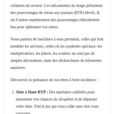
créations du secteur. Ces mécanismes de tirage présentent
des pourcentages de retour aux joueurs (RTP) élevés, là
où d’autres maintiennent des pourcentages ridiculement
bas pour siphonner vos mises.
Nous parlons de machines à sous premium, celles qui font
trembler les serveurs, celles où les symboles spéciaux–les
multiplicateurs, les jokers, les scatters–ne sont pas de
simples décorations, mais des déclencheurs de trésoreries
massives.
Découvrez la puissance de nos titres à forte incidence :
Slots à Haut RTP :
Des machines calibrées pour
maximiser vos chances de récupérer et de dépasser
votre mise. Fini le jeu qui vous coûte sans rien vous
rapporter.