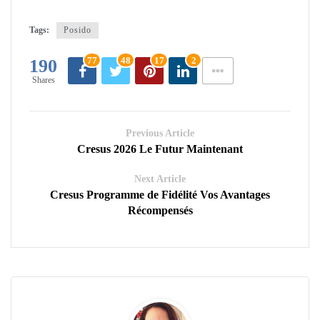
Tags:
Posido
77
48
17
2
190
Shares
Previous Article
Cresus 2026 Le Futur Maintenant
Next Article
Cresus Programme de Fidélité Vos Avantages
Récompensés