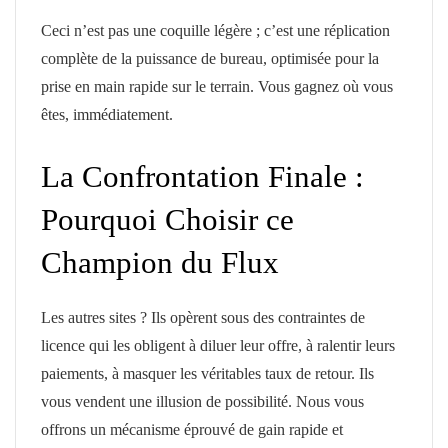
Ceci n’est pas une coquille légère ; c’est une réplication
complète de la puissance de bureau, optimisée pour la
prise en main rapide sur le terrain. Vous gagnez où vous
êtes, immédiatement.
La Confrontation Finale :
Pourquoi Choisir ce
Champion du Flux
Les autres sites ? Ils opèrent sous des contraintes de
licence qui les obligent à diluer leur offre, à ralentir leurs
paiements, à masquer les véritables taux de retour. Ils
vous vendent une illusion de possibilité. Nous vous
offrons un mécanisme éprouvé de gain rapide et