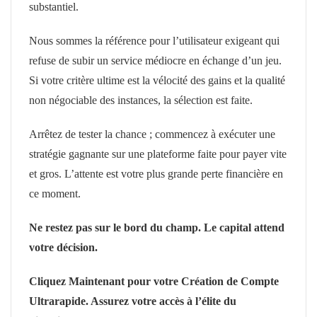
substantiel.
Nous sommes la référence pour l’utilisateur exigeant qui
refuse de subir un service médiocre en échange d’un jeu.
Si votre critère ultime est la vélocité des gains et la qualité
non négociable des instances, la sélection est faite.
Arrêtez de tester la chance ; commencez à exécuter une
stratégie gagnante sur une plateforme faite pour payer vite
et gros. L’attente est votre plus grande perte financière en
ce moment.
Ne restez pas sur le bord du champ. Le capital attend
votre décision.
Cliquez Maintenant pour votre Création de Compte
Ultrarapide. Assurez votre accès à l’élite du