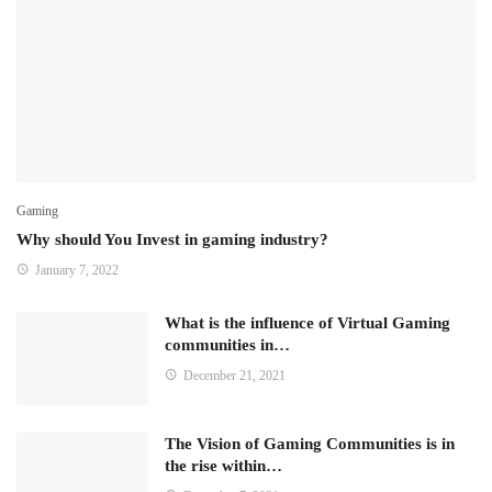
Gaming
Why should You Invest in gaming industry?
January 7, 2022
What is the influence of Virtual Gaming
communities in…
December 21, 2021
The Vision of Gaming Communities is in
the rise within…