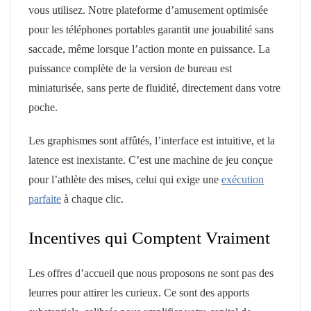
vous utilisez. Notre plateforme d’amusement optimisée
pour les téléphones portables garantit une jouabilité sans
saccade, même lorsque l’action monte en puissance. La
puissance complète de la version de bureau est
miniaturisée, sans perte de fluidité, directement dans votre
poche.
Les graphismes sont affûtés, l’interface est intuitive, et la
latence est inexistante. C’est une machine de jeu conçue
pour l’athlète des mises, celui qui exige une
exécution
parfaite
à chaque clic.
Incentives qui Comptent Vraiment
Les offres d’accueil que nous proposons ne sont pas des
leurres pour attirer les curieux. Ce sont des apports