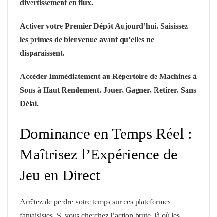
divertissement en flux.
Activer votre Premier Dépôt Aujourd’hui. Saisissez
les primes de bienvenue avant qu’elles ne
disparaissent.
Accéder Immédiatement au Répertoire de Machines à
Sous à Haut Rendement. Jouer, Gagner, Retirer. Sans
Délai.
Dominance en Temps Réel :
Maîtrisez l’Expérience de
Jeu en Direct
Arrêtez de perdre votre temps sur ces plateformes
fantaisistes. Si vous cherchez l’action brute, là où les