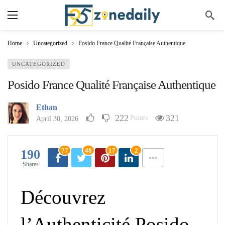
Home
Uncategorized
Posido France Qualité Française Authentique
UNCATEGORIZED
Posido France Qualité Française Authentique
Ethan
222
321
Points
April 30, 2026
77
48
17
2
190
Shares
Découvrez
l’Authenticité Posido