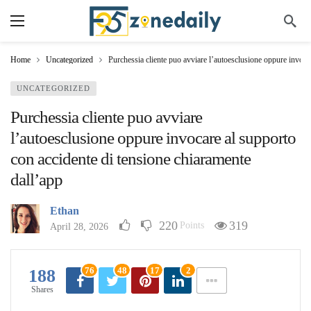
Home
Uncategorized
Purchessia cliente puo avviare l’autoesclusione oppure invoca
UNCATEGORIZED
Purchessia cliente puo avviare
l’autoesclusione oppure invocare al supporto
con accidente di tensione chiaramente
dall’app
Ethan
220
319
Points
April 28, 2026
76
48
17
2
188
Shares