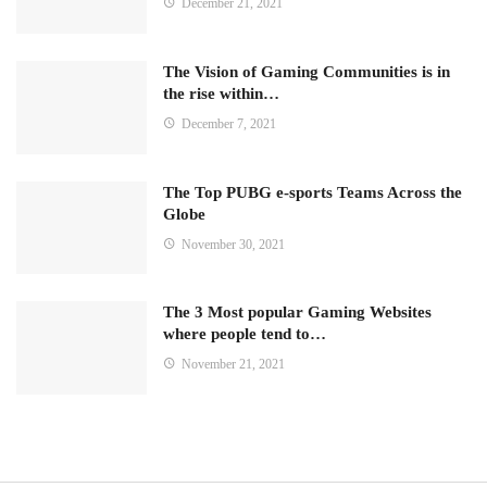
December 21, 2021
The Vision of Gaming Communities is in
the rise within…
December 7, 2021
The Top PUBG e-sports Teams Across the
Globe
November 30, 2021
The 3 Most popular Gaming Websites
where people tend to…
November 21, 2021