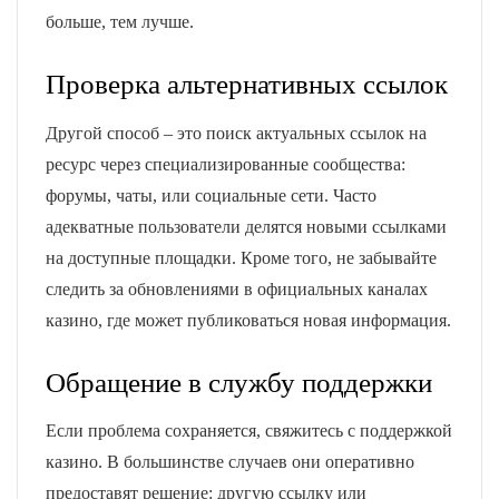
больше, тем лучше.
Проверка альтернативных ссылок
Другой способ – это поиск актуальных ссылок на
ресурс через специализированные сообщества:
форумы, чаты, или социальные сети. Часто
адекватные пользователи делятся новыми ссылками
на доступные площадки. Кроме того, не забывайте
следить за обновлениями в официальных каналах
казино, где может публиковаться новая информация.
Обращение в службу поддержки
Если проблема сохраняется, свяжитесь с поддержкой
казино. В большинстве случаев они оперативно
предоставят решение: другую ссылку или