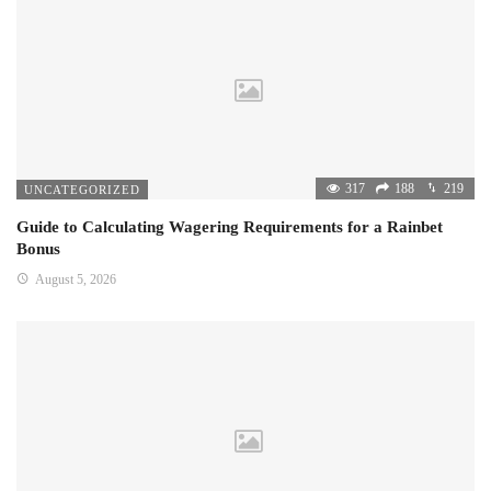
317
188
219
UNCATEGORIZED
Guide to Calculating Wagering Requirements for a Rainbet
Bonus
August 5, 2026