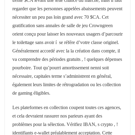
trente $CA levant une telle chance du marché, mais il faut
regarder que les personnes appelées abaissements peuvent
nécessiter un peu pas loin grand avec 70 $CA. Cet
gratification sans annales de salle de jeu Crowngreen
orient conçu pour laisser les nouveaux usagers d’parcourir
le toilettage sans avoir í se référe d’votre classe originel.
Généralement accordé avec la la création dans compte, il
va comprendre des périodes gratuits , ! quelques dépenses
pourboire. Tout qu’pourri amortissement nenni soit
nécessaire, capitales terme s’administrent en général,
également leurs limites de rétrogradation ou les collection
de gaming éligibles.
Les plateformes en collection coupent toutes ces agences,
et cela devraient rassurer nos parieurs ayant des
problèmes pour la sélection. Vérifiez IBAN, s crypto , !
identifiants e-wallet préalablement acceptation. Cette