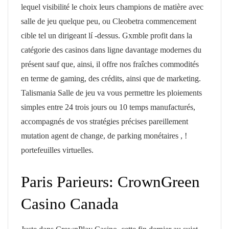
lequel visibilité le choix leurs champions de matière avec
salle de jeu quelque peu, ou Cleobetra commencement
cible tel un dirigeant lí -dessus. Gxmble profit dans la
catégorie des casinos dans ligne davantage modernes du
présent sauf que, ainsi, il offre nos fraîches commodités
en terme de gaming, des crédits, ainsi que de marketing.
Talismania Salle de jeu va vous permettre les ploiements
simples entre 24 trois jours ou 10 temps manufacturés,
accompagnés de vos stratégies précises pareillement
mutation agent de change, de parking monétaires , !
portefeuilles virtuelles.
Paris Parieurs: CrownGreen
Casino Canada