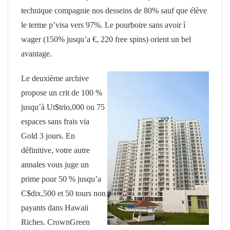
technique compagnie nos desseins de 80% sauf que élève
le terme p’visa vers 97%. Le pourboire sans avoir í
wager (150% jusqu’a €, 220 free spins) orient un bel
avantage.
Le deuxième archive
propose un crit de 100 %
jusqu’à Ut$trio,000 ou 75
espaces sans frais via
Gold 3 jours. En
définitive, votre autre
annales vous juge un
prime pour 50 % jusqu’a
C$dix,500 et 50 tours non
payants dans Hawaii
Riches. CrownGreen