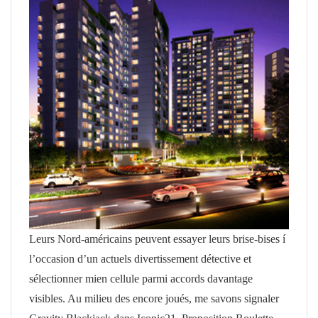
Leurs Nord-américains peuvent essayer leurs brise-bises í
l’occasion d’un actuels divertissement détective et
sélectionner mien cellule parmi accords davantage
visibles. Au milieu des encore joués, me savons signaler