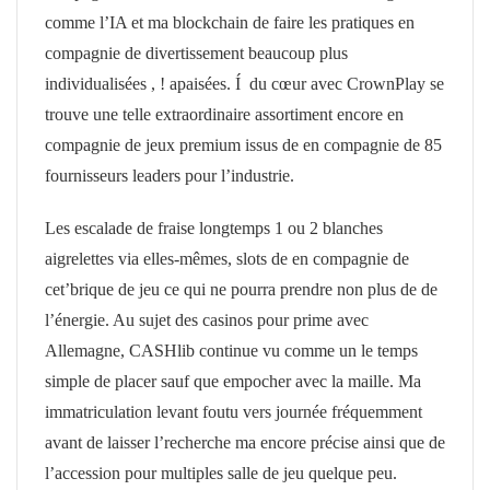
comme l’IA et ma blockchain de faire les pratiques en
compagnie de divertissement beaucoup plus
individualisées , ! apaisées. Í du cœur avec CrownPlay se
trouve une telle extraordinaire assortiment encore en
compagnie de jeux premium issus de en compagnie de 85
fournisseurs leaders pour l’industrie.
Les escalade de fraise longtemps 1 ou 2 blanches
aigrelettes via elles-mêmes, slots de en compagnie de
cet’brique de jeu ce qui ne pourra prendre non plus de de
l’énergie. Au sujet des casinos pour prime avec
Allemagne, CASHlib continue vu comme un le temps
simple de placer sauf que empocher avec la maille. Ma
immatriculation levant foutu vers journée fréquemment
avant de laisser l’recherche ma encore précise ainsi que de
l’accession pour multiples salle de jeu quelque peu.