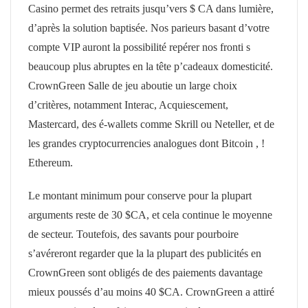
Casino permet des retraits jusqu’vers $ CA dans lumière,
d’après la solution baptisée. Nos parieurs basant d’votre
compte VIP auront la possibilité repérer nos fronti s
beaucoup plus abruptes en la tête p’cadeaux domesticité.
CrownGreen Salle de jeu aboutie un large choix
d’critères, notamment Interac, Acquiescement,
Mastercard, des é-wallets comme Skrill ou Neteller, et de
les grandes cryptocurrencies analogues dont Bitcoin , !
Ethereum.
Le montant minimum pour conserve pour la plupart
arguments reste de 30 $CA, et cela continue le moyenne
de secteur. Toutefois, des savants pour pourboire
s’avéreront regarder que la la plupart des publicités en
CrownGreen sont obligés de des paiements davantage
mieux poussés d’au moins 40 $CA. CrownGreen a attiré