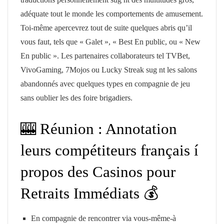
adéquate tout le monde les comportements de amusement.
Toi-même apercevrez tout de suite quelques abris qu’il
vous faut, tels que « Galet », « Best En public, ou « New
En public ». Les partenaires collaborateurs tel TVBet,
VivoGaming, 7Mojos ou Lucky Streak sug nt les salons
abandonnés avec quelques types en compagnie de jeu
sans oublier les des foire brigadiers.
🎰 Réunion : Annotation
leurs compétiteurs français í
propos des Casinos pour
Retraits Immédiats 💰
En compagnie de rencontrer via vous-même-à