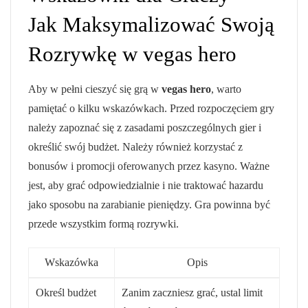
Jak Maksymalizować Swoją
Rozrywkę w vegas hero
Aby w pełni cieszyć się grą w
vegas hero
, warto
pamiętać o kilku wskazówkach. Przed rozpoczęciem gry
należy zapoznać się z zasadami poszczególnych gier i
określić swój budżet. Należy również korzystać z
bonusów i promocji oferowanych przez kasyno. Ważne
jest, aby grać odpowiedzialnie i nie traktować hazardu
jako sposobu na zarabianie pieniędzy. Gra powinna być
przede wszystkim formą rozrywki.
Wskazówka
Opis
Określ budżet
Zanim zaczniesz grać, ustal limit