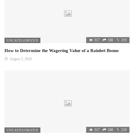
317
188
219
UNCATEGORIZED
How to Determine the Wagering Value of a Rainbet Bonus
August 5, 2026
317
188
219
UNCATEGORIZED